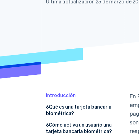
Authorization Boost
Data Pipeline
Última actualización 25 de marzo de 2
Optimizaciones de aceptación
Sincronización de d
Link
Proceso de compra acelerado
Financial Connections
Datos de ctas. financieras
vinculadas
Introducción
En 
emp
¿Qué es una tarjeta bancaria
biométrica?
pag
son
¿Cómo activa un usuario una
res
tarjeta bancaria biométrica?