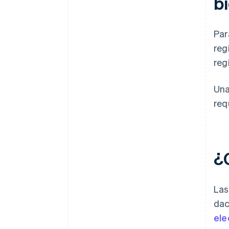
b
Par
reg
reg
Una
req
¿
Las
dac
ele