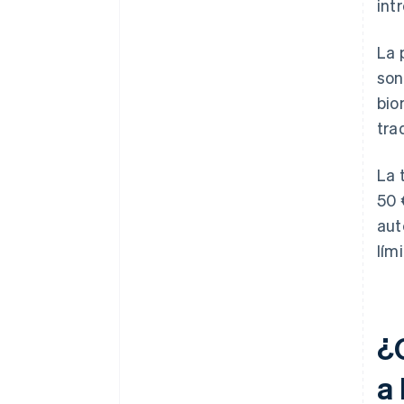
int
La 
son
bio
tra
La 
50 
aut
lím
¿
a