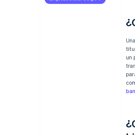
¿
Una
tit
un 
tra
par
com
ban
¿