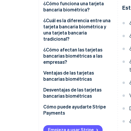
¿Cómo funciona una tarjeta
Est
bancaria biométrica?
¿Cuál es la diferencia entre una
tarjeta bancaria biométrica y
una tarjeta bancaria
tradicional?
¿Cómo afectan las tarjetas
bancarias biométricas a las
empresas?
Ventajas de las tarjetas
bancarias biométricas
Desventajas de las tarjetas
bancarias biométricas
Accesibilidad
Cómo puede ayudarte Stripe
Payments
Coste adicional
Adopción
Empieza a usar Stripe