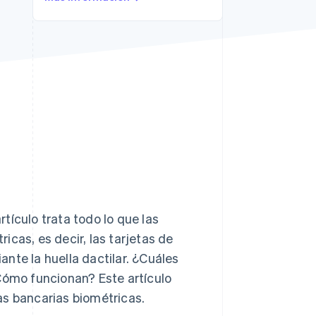
Stripe Sessions 2026
Descubre cómo Stripe
está construyendo la
infraestructura
económica para la IA.
Ver ahora
rtículo trata todo lo que las
cas, es decir, las tarjetas de
nte la huella dactilar. ¿Cuáles
¿Cómo funcionan? Este artículo
as bancarias biométricas.