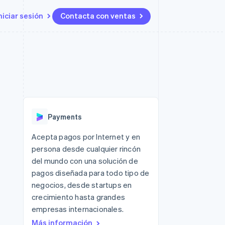
niciar sesión
Contacta con ventas
Recursos
Ecosystem
Contacto
 marketplaces
Más
Integraciones de aplicaciones
Socios
Contacta con ventas
Product roadmap
ento
Muestras de código
Stripe App Marketplace
Conviértete en socio
Descubre lo que viene
ataformas
Blog de desarrolladores
 platforms
Estado de la API
Radar
ncieros
Prevención de fraude
Payments
Atlas
s y virtuales
Constitución de una startup
ro
Acepta pagos por Internet y en
es
persona desde cualquier rincón
Climate
Eliminación de dióxido de
del mundo con una solución de
carbono
pagos diseñada para todo tipo de
Identity
negocios, desde startups en
Verificación de identidad en
crecimiento hasta grandes
línea
empresas internacionales.
Más información