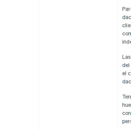
Par
dac
cli
com
ind
Las
del
el 
dac
Ten
hue
con
per