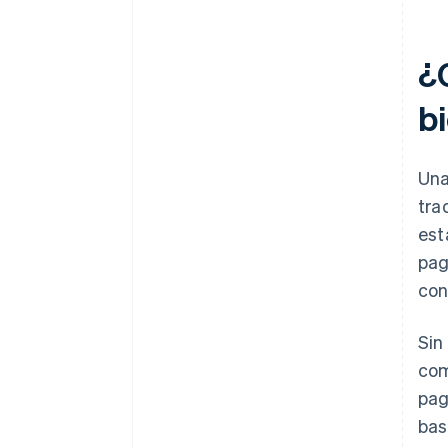
¿C
bi
Una
tra
est
pag
con
Sin
com
pag
bas