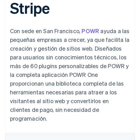
Stripe
Métodos de
Recognition
Empresa
aplicación
suscripciones
pago
Automatización
Marketplaces
Ofrecer facturación
Acceso a más
contable
Hoja de ruta del
Gestión del dinero
basada en el consumo
de 125
Stripe Sigma
producto
Plataformas
Emitir tarjetas virtuales
Terminal
Informes
Stripe Sessions:
SaaS
con stablecoins
Con sede en San Francisco,
POWR
ayuda a las
Pagos en
personalizados
nuestro evento anual
Aprovisiona y gestiona
persona
Data Pipeline
Empleo
servicios con agentes
pequeñas empresas a crecer, ya que facilita la
Authorization
Sincronización
Sala de prensa
creación y gestión de sitios web. Diseñados
Boost
de datos
Stripe Press
Por sector
Optimizaciones
para usuarios sin conocimientos técnicos, los
de aceptación
Recursos
más de 60 plugins personalizables de POWR y
Link
Empresas de IA
Proceso de
Economía de los
Contacto
la completa aplicación POWR One
creadores
Integraciones de
compra
Videojuegos
aplicaciones
proporcionan una biblioteca completa de las
acelerado
Financial
Contacta con ventas
Hostelería, viajes y ocio
Muestras de código
Connections
Conviértete en socio
herramientas necesarias para atraer a los
Blog de
Datos de ctas.
Seguros
desarrolladores
visitantes al sitio web y convertirlos en
financieras
Medios de
Estado de la API
vinculadas
clientes de pago, sin necesidad de
comunicación y
entretenimiento
programación.
Entidades sin ánimo de
Más
lucro
Product roadmap
Servicios para
Descubre lo que viene
profesionales