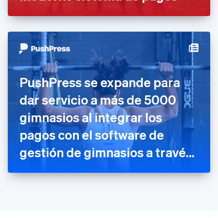
English
Italiano
España
Español
English
Estados Unidos
English
Español
简体中文
Estonia
English
Finlandia
PushPress se expande para
English
Svenska
Francia
dar servicio a más de 5000
Français
English
Gibraltar
gimnasios al integrar los
English
pagos con el software de
Grecia
English
gestión de gimnasios a través
Hungría
English
de Stripe
India
English
Irlanda
English
Italia