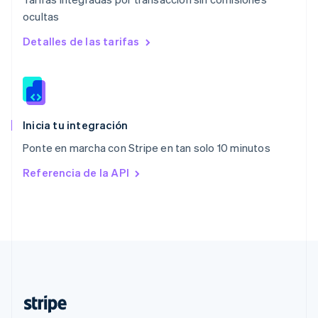
Nederlands
English
ocultas
Polonia
English
Detalles de las tarifas
Portugal
Português
English
RAE de Hong Kong, China
English
简体中文
Reino Unido
English
Inicia tu integración
República Checa
Ponte en marcha con Stripe en tan solo 10 minutos
English
Rumanía
Referencia de la API
English
Singapur
English
简体中文
Suecia
Svenska
English
Suiza
Deutsch
Français
Italiano
English
Tailandia
ไทย
English