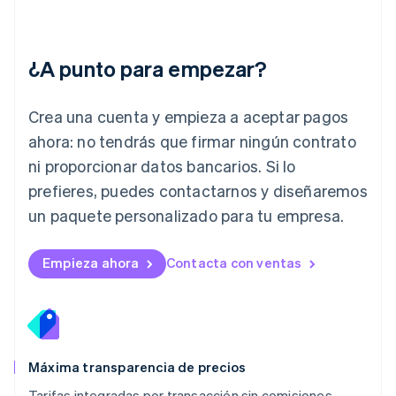
Italiano
English
Japón
日本語
English
¿A punto para empezar?
Letonia
English
Liechtenstein
Crea una cuenta y empieza a aceptar pagos
Deutsch
English
Lituania
ahora: no tendrás que firmar ningún contrato
English
ni proporcionar datos bancarios. Si lo
Luxemburgo
prefieres, puedes contactarnos y diseñaremos
Français
Deutsch
English
Malasia
un paquete personalizado para tu empresa.
English
简体中文
Malta
English
Empieza ahora
Contacta con ventas
México
Español
English
Noruega
English
Nueva Zelanda
English
Máxima transparencia de precios
Países Bajos
Tarifas integradas por transacción sin comisiones