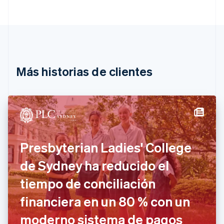
Deutsch
English
Bélgica
Nederlands
Français
Deutsch
English
Brasil
Português
English
Bulgaria
English
Más historias de clientes
Canadá
English
Français
China continental
简体中文
English
Chipre
English
Croacia
Presbyterian Ladies' College
English
Italiano
Dinamarca
de Sydney ha reducido el
English
Emiratos Árabes Unidos
tiempo de conciliación
English
financiera en un 80 % con un
Eslovaquia
English
moderno sistema de pagos
Eslovenia