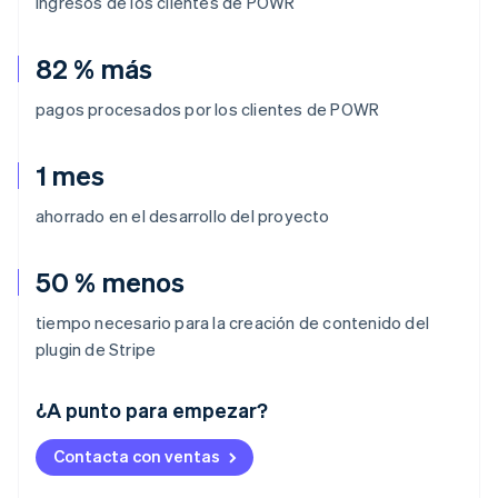
Ingresos de los clientes de POWR
82 % más
pagos procesados por los clientes de POWR
1 mes
ahorrado en el desarrollo del proyecto
50 % menos
tiempo necesario para la creación de contenido del
plugin de Stripe
Alemania
¿A punto para empezar?
Deutsch
English
Australia
Contacta con ventas
English
Austria