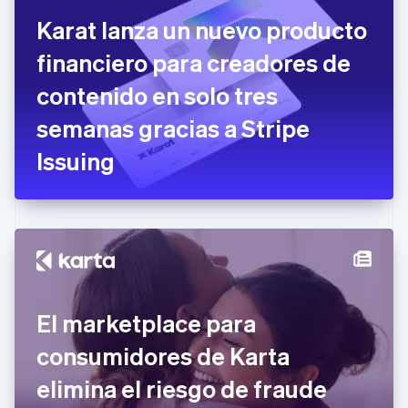
Croacia
Karat lanza un nuevo producto
English
Italiano
Dinamarca
financiero para creadores de
English
Emiratos Árabes Unidos
contenido en solo tres
English
semanas gracias a Stripe
Eslovaquia
English
Issuing
Eslovenia
English
Italiano
España
Español
English
Estados Unidos
English
Español
简体中文
Estonia
English
Finlandia
El marketplace para
English
Svenska
Francia
consumidores de Karta
Français
English
Gibraltar
elimina el riesgo de fraude
English