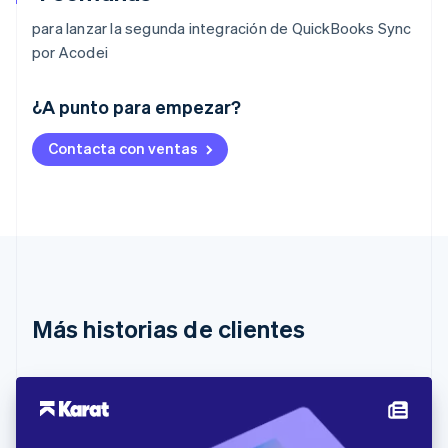
para lanzar la segunda integración de QuickBooks Sync
por Acodei
Alemania
¿A punto para empezar?
Deutsch
English
Australia
Contacta con ventas
English
Austria
Deutsch
English
Bélgica
Nederlands
Français
Deutsch
English
Brasil
Português
English
Bulgaria
English
Más historias de clientes
Canadá
English
Français
China continental
简体中文
English
Chipre
English