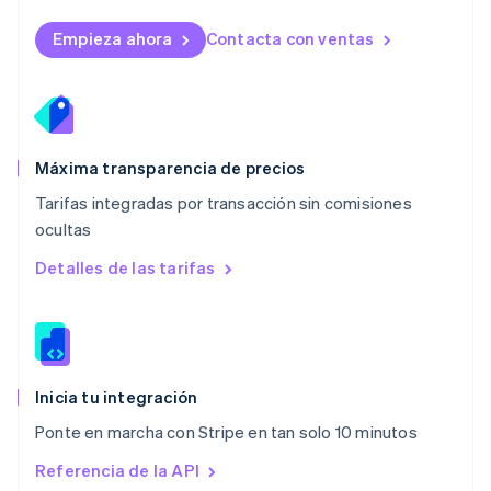
Malta
English
Empieza ahora
Contacta con ventas
México
Español
English
Noruega
English
Nueva Zelanda
English
Máxima transparencia de precios
Países Bajos
Tarifas integradas por transacción sin comisiones
Nederlands
English
ocultas
Polonia
English
Detalles de las tarifas
Portugal
Português
English
RAE de Hong Kong, China
English
简体中文
Reino Unido
English
Inicia tu integración
República Checa
Ponte en marcha con Stripe en tan solo 10 minutos
English
Rumanía
Referencia de la API
English