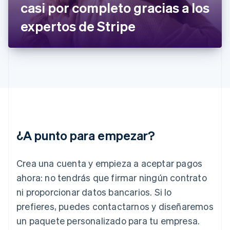
casi por completo gracias a los
Grecia
English
expertos de Stripe
Hungría
English
India
English
Irlanda
English
Italia
Italiano
English
Japón
日本語
English
¿A punto para empezar?
Letonia
English
Liechtenstein
Crea una cuenta y empieza a aceptar pagos
Deutsch
English
Lituania
ahora: no tendrás que firmar ningún contrato
English
ni proporcionar datos bancarios. Si lo
Luxemburgo
prefieres, puedes contactarnos y diseñaremos
Français
Deutsch
English
Malasia
un paquete personalizado para tu empresa.
English
简体中文