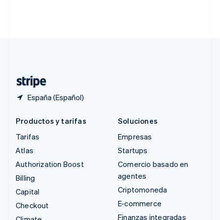
Singapur
English
简体中文
Suecia
Svenska
English
Suiza
Deutsch
Français
Italiano
English
Tailandia
ไทย
English
España (Español)
Productos y tarifas
Soluciones
Tarifas
Empresas
Atlas
Startups
Authorization Boost
Comercio basado en
agentes
Billing
Criptomoneda
Capital
E-commerce
Checkout
Finanzas integradas
Climate