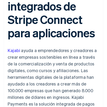
integrados de
Métodos de
Recognition
Empresa
aplicación
suscripciones
pago
Automatización
Marketplaces
Ofrecer facturación
Acceso a más
contable
Hoja de ruta del
Gestión del dinero
basada en el consumo
Stripe Connect
de 125
Stripe Sigma
producto
Plataformas
Emitir tarjetas virtuales
Terminal
Informes
Stripe Sessions:
SaaS
con stablecoins
Pagos en
personalizados
nuestro evento anual
Aprovisiona y gestiona
para aplicaciones
persona
Data Pipeline
Empleo
servicios con agentes
Authorization
Sincronización
Sala de prensa
Boost
de datos
Stripe Press
Por sector
Optimizaciones
de aceptación
Recursos
Kajabi
ayuda a emprendedores y creadores a
Link
Empresas de IA
Proceso de
Economía de los
Contacto
crear empresas sostenibles en línea a través
creadores
Integraciones de
compra
Videojuegos
aplicaciones
de la comercialización y venta de productos
acelerado
Financial
Contacta con ventas
Hostelería, viajes y ocio
Muestras de código
Connections
Conviértete en socio
digitales, como cursos y afiliaciones. Las
Blog de
Datos de ctas.
Seguros
desarrolladores
herramientas digitales de la plataforma han
financieras
Medios de
Estado de la API
vinculadas
ayudado a los creadores a crear más de
comunicación y
entretenimiento
100.000 empresas que han generado 8.000
Entidades sin ánimo de
millones de dólares en ingresos. Kajabi
Más
lucro
Product roadmap
Servicios para
Payments es la solución integrada de pagos
Descubre lo que viene
profesionales