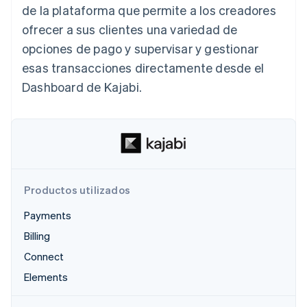
de la plataforma que permite a los creadores
Sector público
Radar
Comercio minorista
ofrecer a sus clientes una variedad de
Prevención de fraude
opciones de pago y supervisar y gestionar
Atlas
Constitución de una startup
esas transacciones directamente desde el
Ecosystem
Climate
Dashboard de Kajabi.
Eliminación de dióxido de carbono
Socios
Stripe App Marketplace
Identity
Verificación de identidad en línea
Productos utilizados
Stripe Sessions 2026
Payments
Descubre cómo Stripe está construyendo la infraestructu
Billing
para la IA.
Ver ahora
Connect
Elements