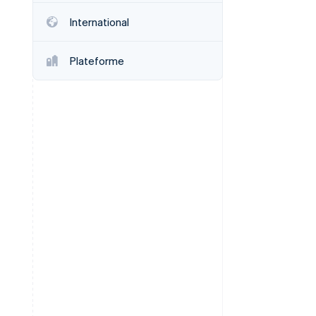
International
Stripe Sessions 2026
Plateforme
Découvrez comment
Stripe construit
l’infrastructure
économique de l’IA.
Regarder la vidéo