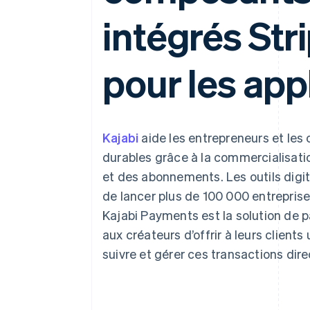
Authorization Boost
Acceptation optimisée
intégrés Str
Link
Paiements accélérés
Financial Connections
Comptes financiers associés
pour les app
Kajabi
aide les entrepreneurs et les 
durables grâce à la commercialisati
et des abonnements. Les outils digi
de lancer plus de 100 000 entreprise
Kajabi Payments est la solution de 
aux créateurs d’offrir à leurs clien
suivre et gérer ces transactions dir