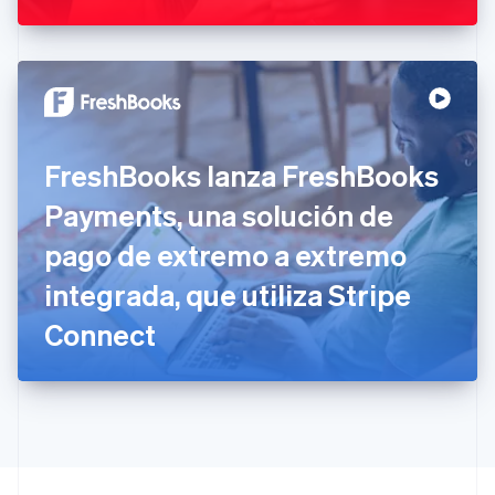
English
Italiano
España
Español
English
Estados Unidos
English
Español
简体中文
Estonia
English
Finlandia
FreshBooks lanza FreshBooks
English
Svenska
Francia
Payments, una solución de
Français
English
Gibraltar
pago de extremo a extremo
English
integrada, que utiliza Stripe
Grecia
English
Connect
Hungría
English
India
English
Irlanda
English
Italia