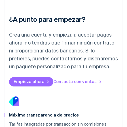
Italiano
English
Japón
日本語
English
¿A punto para empezar?
Letonia
English
Liechtenstein
Crea una cuenta y empieza a aceptar pagos
Deutsch
English
Lituania
ahora: no tendrás que firmar ningún contrato
English
ni proporcionar datos bancarios. Si lo
Luxemburgo
prefieres, puedes contactarnos y diseñaremos
Français
Deutsch
English
Malasia
un paquete personalizado para tu empresa.
English
简体中文
Malta
English
Empieza ahora
Contacta con ventas
México
Español
English
Noruega
English
Nueva Zelanda
English
Máxima transparencia de precios
Países Bajos
Tarifas integradas por transacción sin comisiones
Nederlands
English