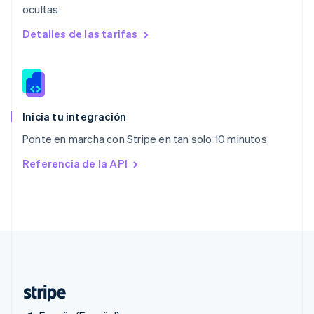
ocultas
Polonia
English
Detalles de las tarifas
Portugal
Português
English
RAE de Hong Kong, China
English
简体中文
Reino Unido
English
Inicia tu integración
República Checa
Ponte en marcha con Stripe en tan solo 10 minutos
English
Rumanía
Referencia de la API
English
Singapur
English
简体中文
Suecia
Svenska
English
Suiza
Deutsch
Français
Italiano
English
Tailandia
ไทย
English