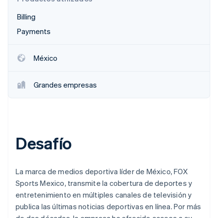
Sector público
Radar
Comercio minorista
Billing
Prevención de fraude
Payments
Atlas
Constitución de una startup
Ecosystem
México
Climate
Eliminación de dióxido de carbono
Socios
Stripe App Marketplace
Identity
Grandes empresas
Verificación de identidad en línea
Desafío
Stripe Sessions 2026
Descubre cómo Stripe está construyendo la infraestructu
para la IA.
La marca de medios deportiva líder de México, FOX
Ver ahora
Sports Mexico, transmite la cobertura de deportes y
entretenimiento en múltiples canales de televisión y
publica las últimas noticias deportivas en línea. Por más
de dos décadas, la empresa ha ofrecido acceso a su