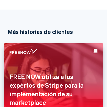
Deutsch
English
Bélgica
Nederlands
Français
Deutsch
English
Brasil
Português
English
Bulgaria
English
Más historias de clientes
Canadá
English
Français
China continental
简体中文
English
Chipre
English
Croacia
English
Italiano
Dinamarca
FREE NOW utiliza a los
English
Emiratos Árabes Unidos
expertos de Stripe para la
English
implementación de su
Eslovaquia
English
marketplace
Eslovenia