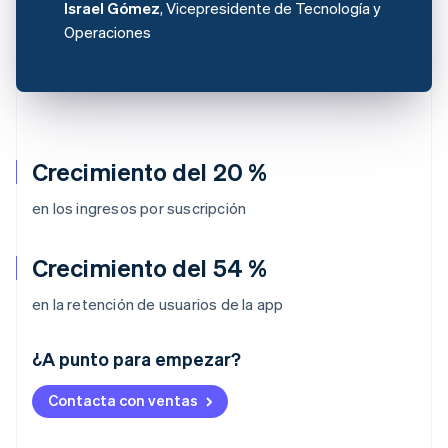
Israel Gómez
, Vicepresidente de Tecnología y
Operaciones
Crecimiento del 20 %
en los ingresos por suscripción
Crecimiento del 54 %
en la retención de usuarios de la app
Alemania
¿A punto para empezar?
Deutsch
English
Australia
Contacta con ventas
English
Austria