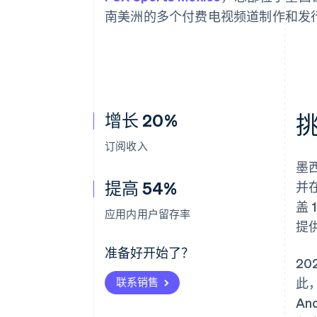
南美洲的多个付费电视频道制作和发
增长 20%
订阅收入
墨西
提高 54%
并
盖 
应用内用户留存率
提
准备好开始了？
2
联系销售
此
An