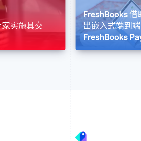
FreshBooks 借
e 专家实施其交
出嵌入式端到端
FreshBooks Pa
芬兰
美国
English
Svenska
English
Español
简体中文
荷兰
墨西哥