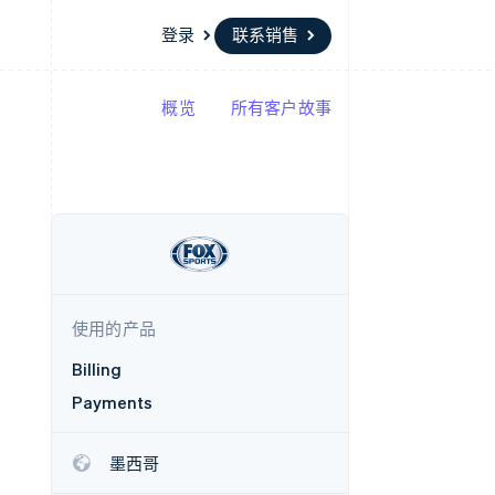
登录
联系销售
概览
所有客户故事
资源
生态系统
联系
场
更多
应用集成
合作伙伴
联系销售
Product roadmap
代码示例
Stripe App Marketplace
成为合作伙伴
了解未来规划
开发者博客
API 状态
Radar
欺诈防范
Atlas
初创企业注册
使用的产品
Climate
碳移除
Billing
Payments
墨西哥