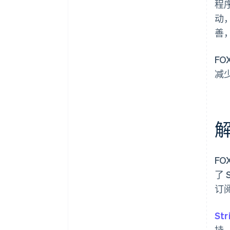
程
动
善，
F
减
F
了 
订
Str
持。