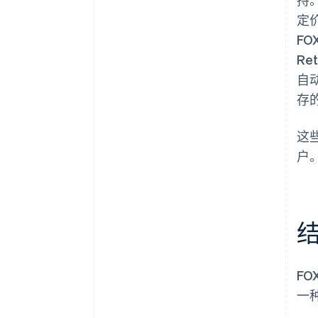
定
F
Re
自
存
这
户
FO
一种