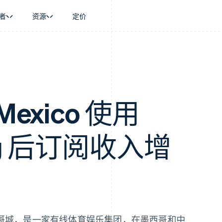
者
资源
定价
景
指南
按行业
公司
资金管理
平台和交易市
商务
持
接受线上付款
AI 企业
产品路线图
Global Payouts
Connect
币
持方案
实施预置结账流程
创作者经济
Sessions 年度大会
向第三方打款
平台支付
务
务
构建平台或交易市场
游戏
招聘
金融
管理订阅
酒店、旅游与休闲
资讯中心
 Mexico 使用
动化
提供按用量计费
保险
Stripe Press
企业
发行稳定币支持的支付卡
媒体与娱乐
支付
通过智能体配置和管理服务
非营利组织
lling 后订阅收入增
场
专业服务
理
公共部门
零售
化
on
哥城，是一家有线体育娱乐集团，在墨西哥和中