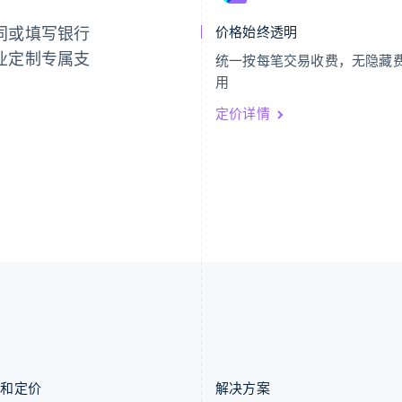
Nederlands
English
Español
English
同或填写银行
价格始终透明
加拿大
挪威
English
Français
English
业定制专属支
统一按每笔交易收费，无隐藏
捷克
葡萄牙
用
English
Português
English
克罗地亚
日本
定价详情
English
Italiano
日本語
English
拉脱维亚
瑞典
English
Svenska
English
立陶宛
瑞士
English
Deutsch
Français
Italiano
Englis
列支敦士登
塞浦路斯
Deutsch
English
English
卢森堡
斯洛伐克
Français
Deutsch
English
English
罗马尼亚
斯洛文尼亚
English
English
Italiano
马尔他
泰国
English
ไทย
English
马来西亚
希腊
English
简体中文
English
品和定价
解决方案