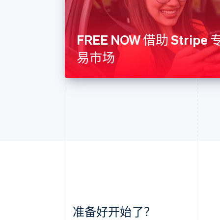
FREE NOW 借助 Strip
易市场
阿联酋
准备好开始了？
English
爱尔兰