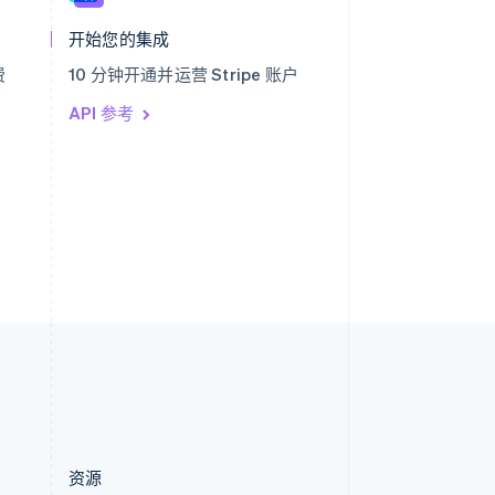
English
简体中文
开始您的集成
新西兰
English
费
10 分钟开通并运营 Stripe 账户
匈牙利
English
API 参考
意大利
Italiano
English
印度
English
英国
h
English
直布罗陀
English
中国内地
简体中文
English
中国香港特别行政区
English
简体中文
资源