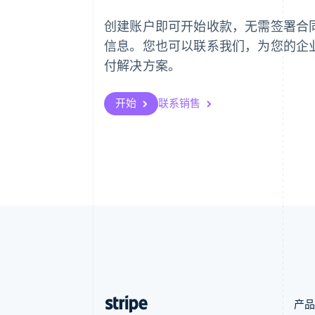
English
创建账户即可开始收款，无需签署合
爱沙尼亚
English
信息。您也可以联系我们，为您的企
奥地利
付解决方案。
Deutsch
English
澳大利亚
English
开始
联系销售
巴西
Português
English
保加利亚
English
比利时
Nederlands
Français
Deutsch
English
波兰
English
丹麦
English
德国
Deutsch
English
法国
Français
English
产