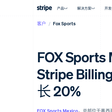
产品
解决方案
开发
客户
Fox Sports
按企业阶段
文档
学习
按应用场
支持
支付
营收
大型企业
Stripe 文档
博客
智能体
获取支
Payments
Billing
初创企业
API 参考文档
客户案例
加密货
托管支
在线支付
经常性收入
库与 SDK
指南
电子商
专业服
Payment links
Metronome
Stripe Apps
嵌入式
FOX Sports
无代码支付
按用量计费
财务自
Checkout
Subscriptions
全球化
预构建支付界面
订阅管理
应用内
Elements
Invoicing
Stripe Bi
交易市
灵活的 UI 组件
一次性或定期账单
资金管
支付方式
Tax
平台
支持 125 种以上
销售税和增值税自动
SaaS
Authorization Boost
长 20%
Revenue Recogniti
支付成功率优化
会计自动化
Link
Stripe Sigma
加速结账
自定义报告
Data Pipeline
数据同步
FOX Sports Mexico
，总部位于墨西