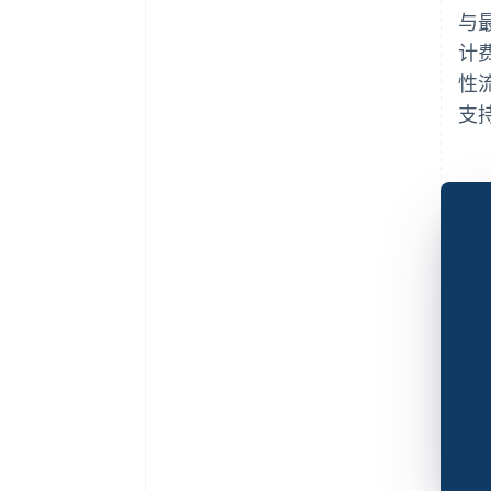
与
计费
性
支