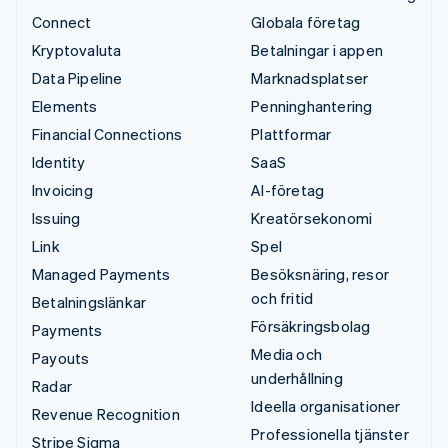
Connect
Globala företag
Kryptovaluta
Betalningar i appen
Data Pipeline
Marknadsplatser
Elements
Penninghantering
Financial Connections
Plattformar
Identity
SaaS
Invoicing
AI-företag
Issuing
Kreatörsekonomi
Link
Spel
Managed Payments
Besöksnäring, resor
och fritid
Betalningslänkar
Försäkringsbolag
Payments
Media och
Payouts
underhållning
Radar
Ideella organisationer
Revenue Recognition
Professionella tjänster
Stripe Sigma