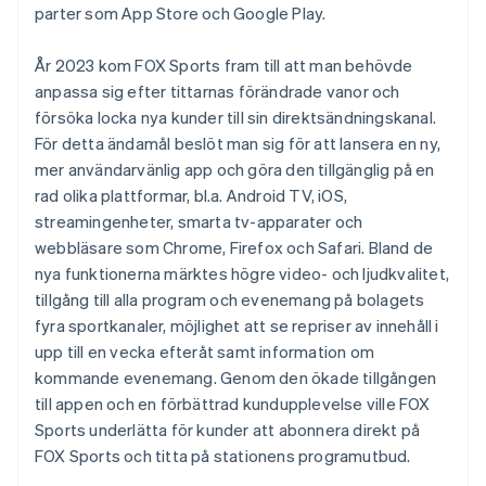
parter som App Store och Google Play.
År 2023 kom FOX Sports fram till att man behövde
anpassa sig efter tittarnas förändrade vanor och
försöka locka nya kunder till sin direktsändningskanal.
För detta ändamål beslöt man sig för att lansera en ny,
mer användarvänlig app och göra den tillgänglig på en
rad olika plattformar, bl.a. Android TV, iOS,
streamingenheter, smarta tv-apparater och
webbläsare som Chrome, Firefox och Safari. Bland de
nya funktionerna märktes högre video- och ljudkvalitet,
tillgång till alla program och evenemang på bolagets
fyra sportkanaler, möjlighet att se repriser av innehåll i
upp till en vecka efteråt samt information om
kommande evenemang. Genom den ökade tillgången
till appen och en förbättrad kundupplevelse ville FOX
Sports underlätta för kunder att abonnera direkt på
FOX Sports och titta på stationens programutbud.