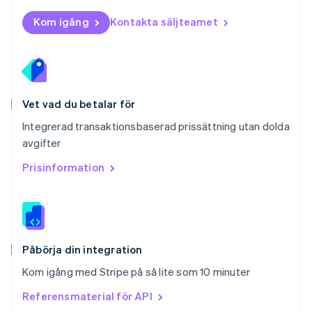
Portugal
Português
English
Kom igång
Kontakta säljteamet
Rumänien
English
Schweiz
Deutsch
Français
Italiano
English
Singapore
English
简体中文
Vet vad du betalar för
Slovakien
Integrerad transaktionsbaserad prissättning utan dolda
English
avgifter
Slovenien
English
Italiano
Prisinformation
Spanien
Español
English
Storbritannien
English
Sverige
Svenska
English
Påbörja din integration
Thailand
Kom igång med Stripe på så lite som 10 minuter
ไทย
English
Tjeckien
Referensmaterial för API
English