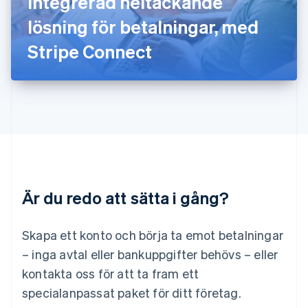
integrerad heltäckande
Lettland
English
lösning för betalningar, med
Liechtenstein
Stripe Connect
Deutsch
English
Litauen
English
Luxemburg
Français
Deutsch
English
Malaysia
English
简体中文
Malta
English
Mexiko
Español
English
Är du redo att sätta i gång?
Nederländerna
Nederlands
English
Norge
Skapa ett konto och börja ta emot betalningar
English
– inga avtal eller bankuppgifter behövs – eller
Nya Zeeland
kontakta oss för att ta fram ett
English
Polen
specialanpassat paket för ditt företag.
English