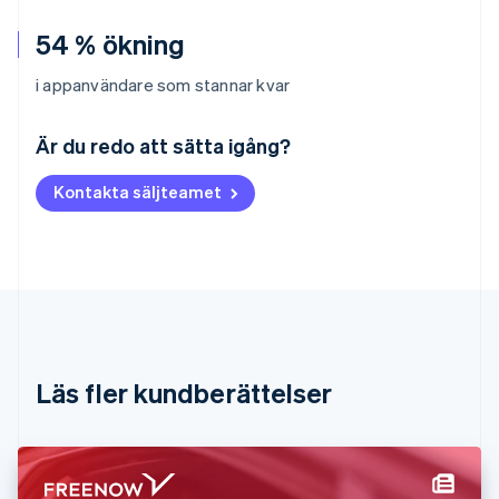
54 % ökning
i appanvändare som stannar kvar
Australien
English
Är du redo att sätta igång?
Belgien
Nederlands
Français
Deutsch
English
Kontakta säljteamet
Brasilien
Português
English
Bulgarien
English
Cypern
English
Danmark
English
Estland
Läs fler kundberättelser
English
Fastlandskina
简体中文
English
Finland
English
Svenska