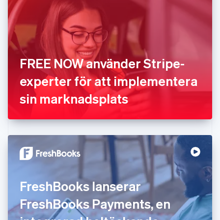
Frankrike
Français
English
Förenade Arabemiraten
English
Gibraltar
English
FREE NOW använder Stripe-
Grekland
English
experter för att implementera
Hongkong SAR, Kina
sin marknadsplats
English
简体中文
Indien
English
Irland
English
Italien
Italiano
English
Japan
日本語
English
FreshBooks lanserar
Kanada
English
Français
FreshBooks Payments, en
Kroatien
English
Italiano