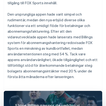
tillgång till FOX Sports innehåll.
Den ursprungliga appen hade varit simpel och
rudimentär, medan den nya erbjöd diverse olika
funktioner via ett smidigt flöde för betalningar och
abonnemangsfakturering. Efter att den
vidareutvecklade appen hade lanserats med Billings
system för abonnemangshantering redovisade FOX
Sports en minskning av kundbortfallet, medan
användarretentionen steg med 54 %. Tack vare
appens användarvänlighet, ökade tillgänglighet och ett
tillförlitligt stöd för återkommande betalningar steg
bolagets abonnemangsintäkter med 20 % under de
första åtta månaderna efter lanseringen.
Stripe Billing gav oss de verktyg vi