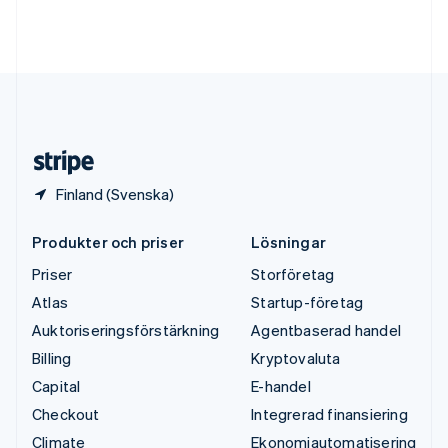
Tyskland
Deutsch
English
Ungern
English
USA
English
Español
简体中文
Österrike
Deutsch
English
Finland (Svenska)
Produkter och priser
Lösningar
Priser
Storföretag
Atlas
Startup-företag
Auktoriseringsförstärkning
Agentbaserad handel
Billing
Kryptovaluta
Capital
E-handel
Checkout
Integrerad finansiering
Climate
Ekonomiautomatisering