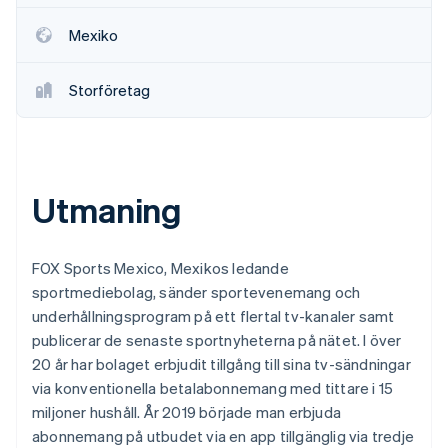
Identitetsverifiering online
Partner
Mexiko
Stripe App Marketplace
Storföretag
Stripe Sessions 2026
Se hur Stripe bygger den ekonomiska inf
Titta nu
Utmaning
FOX Sports Mexico, Mexikos ledande
sportmediebolag, sänder sportevenemang och
underhållningsprogram på ett flertal tv-kanaler samt
publicerar de senaste sportnyheterna på nätet. I över
20 år har bolaget erbjudit tillgång till sina tv-sändningar
via konventionella betalabonnemang med tittare i 15
miljoner hushåll. År 2019 började man erbjuda
abonnemang på utbudet via en app tillgänglig via tredje