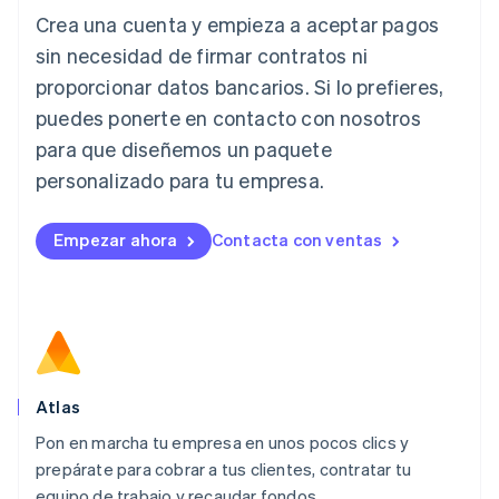
Crea una cuenta y empieza a aceptar pagos
Italia
Italiano
English
sin necesidad de firmar contratos ni
Japón
proporcionar datos bancarios. Si lo prefieres,
日本語
English
Letonia
puedes ponerte en contacto con nosotros
English
para que diseñemos un paquete
Liechtenstein
personalizado para tu empresa.
Deutsch
English
Lituania
English
Empezar ahora
Contacta con ventas
Luxemburgo
Français
Deutsch
English
Malasia
English
简体中文
Malta
English
México
Español
English
Atlas
Noruega
Pon en marcha tu empresa en unos pocos clics y
English
prepárate para cobrar a tus clientes, contratar tu
Nueva Zelandia
English
equipo de trabajo y recaudar fondos.