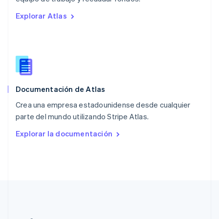
Países Bajos
Explorar Atlas
Nederlands
English
Polonia
English
Portugal
Português
English
RAE de Hong Kong, China
English
简体中文
Documentación de Atlas
Reino Unido
English
Crea una empresa estadounidense desde cualquier
República Checa
parte del mundo utilizando Stripe Atlas.
English
Rumania
Explorar la documentación
English
Singapur
English
简体中文
Suecia
Svenska
English
Suiza
Deutsch
Français
Italiano
English
Tailandia
ไทย
English