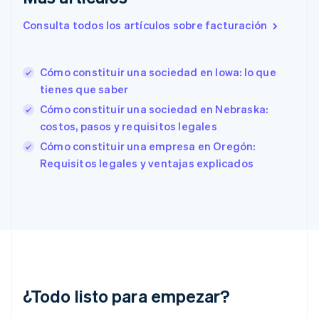
English
Eslovenia
Consulta todos los artículos sobre facturación
English
Italiano
España
Español
English
Cómo constituir una sociedad en Iowa: lo que
Estados Unidos
English
Español
简体中文
tienes que saber
Estonia
Cómo constituir una sociedad en Nebraska:
English
costos, pasos y requisitos legales
Finlandia
English
Svenska
Cómo constituir una empresa en Oregón:
Francia
Requisitos legales y ventajas explicados
Français
English
Gibraltar
English
Grecia
English
Hungría
English
India
English
¿Todo listo para empezar?
Irlanda
English