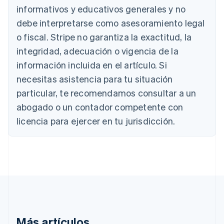
English
informativos y educativos generales y no
Austria
debe interpretarse como asesoramiento legal
Deutsch
English
Bélgica
o fiscal. Stripe no garantiza la exactitud, la
Nederlands
Français
Deutsch
English
integridad, adecuación o vigencia de la
Brasil
Português
English
información incluida en el artículo. Si
Bulgaria
necesitas asistencia para tu situación
English
Canadá
particular, te recomendamos consultar a un
English
Français
abogado o un contador competente con
China continental
licencia para ejercer en tu jurisdicción.
简体中文
English
Chipre
English
Croacia
English
Italiano
Dinamarca
English
Emiratos Árabes Unidos
English
Eslovaquia
Más artículos