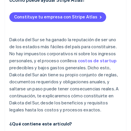
Comprueba la disponibilidad de los nombres
Solicitud de ingreso a Atlas
Constituye tu empresa con Stripe Atlas
Designa a un agente registrado
Aceptar pagos y operaciones bancarias antes de
que llegue tu EIN
Presenta tus documentos de constitución
Compra de acciones para fundadores sin
Dakota del Sur se ha ganado la reputación de ser uno
Proyecto de gobernanza interna
desembolso en efectivo
de los estados más fáciles del país para constituirse.
No hay impuestos corporativos ni sobre los ingresos
Regístrate para obtener licencias y cuentas
Declaración automática de la elección de
personales, y el proceso conlleva
costos de startup
impuestos 83(b)
Gestiona permisos específicos del sector o locales
predecibles y bajos gastos generales. Dicho esto,
Documentos legales de empresas de primer nivel
Dakota del Sur aún tiene su propio conjunto de reglas,
Presenta tu informe anual
documentos requeridos y obligaciones anuales, y
Un año gratis de Stripe Payments, más $50,000 en
saltarse un paso puede tener consecuencias reales. A
créditos y descuentos para socios
continuación, te explicaremos cómo constituirte en
Dakota del Sur, desde los beneficios y requisitos
legales hasta los costos y procesos exactos.
¿Qué contiene este artículo?