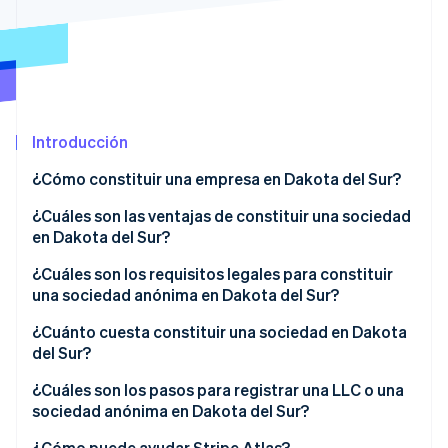
Radar
Prevención de fraude
Ecosistema
Atlas
Constitución de una startup
Socios
Climate
Stripe App Marketplace
Introducción
Eliminación de dióxido de carbono
Identity
¿Cómo constituir una empresa en Dakota del Sur?
Verificación de identidad en línea
¿Cuáles son las ventajas de constituir una sociedad
en Dakota del Sur?
Perfil fiscal favorable
¿Cuáles son los requisitos legales para constituir
una sociedad anónima en Dakota del Sur?
Sesiones de Stripe 2026
Bajos costos de cumplimiento de la normativa
Descubre cómo Stripe construye la infraestructura económi
Nombre de la empresa
¿Cuánto cuesta constituir una sociedad en Dakota
Mirar ahora
Fuerte infraestructura digital
del Sur?
Agente registrado
¿Cuáles son los pasos para registrar una LLC o una
Documentos presentados
sociedad anónima en Dakota del Sur?
Documentos de gobernanza interna
Decide el tipo de entidad
¿Cómo puede ayudar Stripe Atlas?