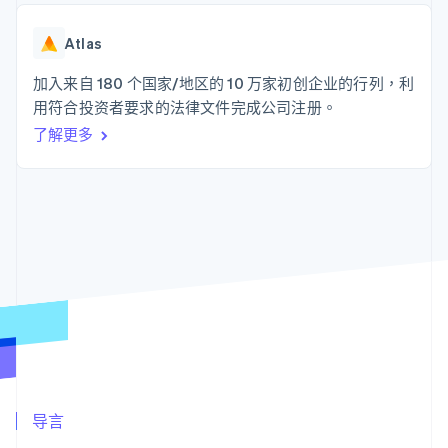
接入 125+ 种支
Stripe Sigma
产品路线图
SaaS
付方式
自定义报告
Sessions 年度大会
Authorization
Data Pipeline
Atlas
招聘
Boost
数据同步
资讯中心
支付成功率优
资源
加入来自 180 个国家/地区的 10 万家初创企业的行列，利
Stripe Press
化
按行业
用符合投资者要求的法律文件完成公司注册。
Link
应用集成
加速结账
了解更多
AI 企业
代码示例
创作者经济
开发者博客
联系
游戏
API 状态
酒店、旅游与休闲
联系销售
保险
成为合作伙伴
更多
媒体与娱乐
Product roadmap
非营利组织
了解未来规划
专业服务
公共部门
Radar
零售
欺诈防范
Atlas
初创企业注册
生态系统
Climate
碳移除
合作伙伴
导言
Stripe App Marketplace