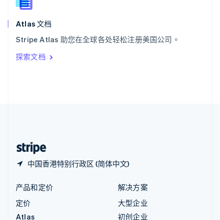
English
匈牙利
English
Atlas 文档
意大利
Stripe Atlas 助您在全球各处轻松注册美国公司。
Italiano
English
印度
探索文档
English
英国
English
直布罗陀
English
中国内地
简体中文
English
中国香港特别行政区
English
简体中文
中国香港特别行政区 (简体中文)
产品和定价
解决方案
定价
大型企业
Atlas
初创企业