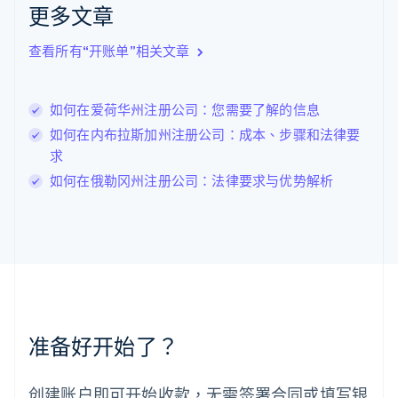
English
Italiano
更多文章
拉脱维亚
English
查看所有“开账单”相关文章
立陶宛
English
列支敦士登
如何在爱荷华州注册公司：您需要了解的信息
Deutsch
English
卢森堡
如何在内布拉斯加州注册公司：成本、步骤和法律要
Français
Deutsch
English
求
罗马尼亚
如何在俄勒冈州注册公司：法律要求与优势解析
English
马尔他
English
马来西亚
English
简体中文
美国
English
Español
简体中文
墨西哥
Español
English
准备好开始了？
挪威
English
葡萄牙
创建账户即可开始收款，无需签署合同或填写银