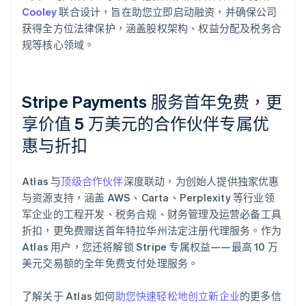
Cooley
联合设计，旨在助您立即启动融资，并确保公司
获得全方位法律保护，涵盖股权架构、权益分配及税务合
规等核心领域。
Stripe Payments 服务首年免费，更
享价值 5 万美元的合作伙伴专属优
惠与折扣
阿联酋
English
Atlas 与
顶级合作伙伴
深度联动，为创始人提供独家优惠
爱尔兰
与资源支持，涵盖 AWS、Carta、Perplexity 等行业领
English
爱沙尼亚
军企业的工程开发、税务合规、财务管理及运营必备工具
English
折扣，更免费赠送首年特拉华州法定注册代理服务。作为
奥地利
Atlas 用户，您还将解锁 Stripe 专属权益——最高 10 万
Deutsch
English
美元交易额的全年免费支付处理服务。
澳大利亚
English
巴西
了解关于 Atlas 如何
助您快速轻松地创立新企业
的更多信