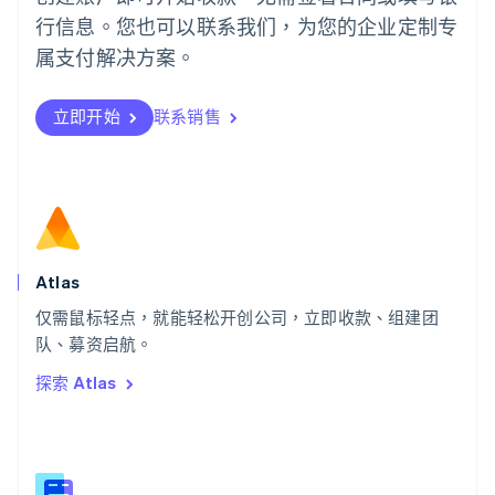
Português
English
行信息。您也可以联系我们，为您的企业定制专
日本
日本語
English
属支付解决方案。
瑞典
Svenska
English
瑞士
立即开始
联系销售
Deutsch
Français
Italiano
English
塞浦路斯
English
斯洛伐克
English
斯洛文尼亚
English
Italiano
Atlas
泰国
ไทย
English
仅需鼠标轻点，就能轻松开创公司，立即收款、组建团
希腊
队、募资启航。
English
探索 Atlas
西班牙
Español
English
新加坡
English
简体中文
新西兰