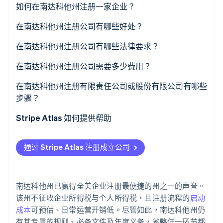
如何在南达科他州注册一家企业？
在南达科他州注册公司有哪些好处？
Stripe Sessions 2026
了解 Stripe 如何为 AI 构建经济基础设施。
有利的税收结构
在南达科他州注册公司有哪些法律要求？
立即观看
合规成本低
企业名称
在南达科他州注册公司需要多少费用？
强大的数字基础设施
注册代理人
在南达科他州注册有限责任公司或股份有限公司有哪些
步骤？
提交的文件
确定您的实体类型
Stripe Atlas 如何提供帮助
内部治理文件
检查名称可用性
申请使用 Atlas 注册公司
通过 Stripe Atlas 注册成立公司
指定注册代理人
在获取雇主识别号 (EIN) 前开通收款和银行服务
提交成立文件
无现金创始人股权认购
南达科他州已赢得全美企业注册最便捷的州之一的声誉。
内部治理草案
自动提交 83(b) 税务申报
该州不征收企业所得税与个人所得税，且注册流程的
启动
成本
可预估、日常运营开销低。尽管如此，南达科他州仍
注册许可证和账户
全球顶尖水准的公司法律文件
有其专属的规则、必备文件及年度义务，省略任一环节都