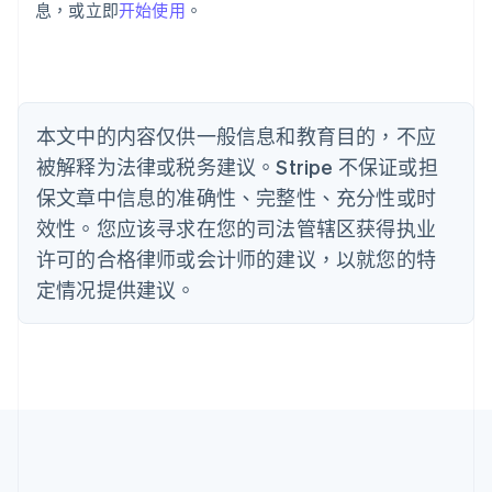
Português
English
息，或立即
开始使用
。
保加利亚
English
比利时
Nederlands
Français
Deutsch
English
波兰
本文中的内容仅供一般信息和教育目的，不应
English
丹麦
被解释为法律或税务建议。Stripe 不保证或担
English
保文章中信息的准确性、完整性、充分性或时
德国
效性。您应该寻求在您的司法管辖区获得执业
Deutsch
English
法国
许可的合格律师或会计师的建议，以就您的特
Français
English
定情况提供建议。
芬兰
English
Svenska
荷兰
Nederlands
English
加拿大
English
Français
捷克
English
克罗地亚