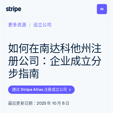
更多资源
设立公司
按企业阶段
文档
学习
支付
营收
资金管
平台
理
易市
大型企业
Stripe 文档
博客
Payments
Billing
初创企业
API 参考文档
客户案例
如何在南达科他州注
在线支付
经常性收入
Global
Conn
库与 SDK
指南
Managed
Metronome
Payouts
Stripe Apps
Payments
按用量计费
平台
册公司：企业成立分
备案商家解决
Subscriptions
向第三
按应用场景
方案
方打款
支持
订阅管理
Payment links
Crypto
步指南
指南
智能体商务
Invoicing
钱包、
加密货币
获取支持
无代码支付
一次性或定期
稳定币
电子商务
接受线上付款
托管支持方案
Checkout
账单
发行和
嵌入式金融
实施预置结账流程
专业服务
预构建支付界
Tax
发卡基
通过 Stripe Atlas 注册成立公司
财务自动化
构建平台或交易市场
面
销售税和增值
础设施
全球化企业
管理订阅
Elements
税自动化
应用内支付
提供按用量计费
灵活的 UI 组件
Revenue
最后更新日期：2025 年 10 月 8 日
交易市场
发行稳定币支持的支付卡
Payment
Recognition
公司
资金管理
通过智能体配置和管理服
methods
会计自动化
平台
务