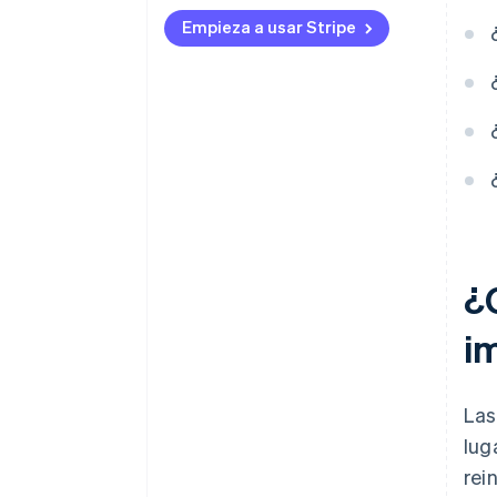
Empieza a usar Stripe
¿
i
Las
lug
rei