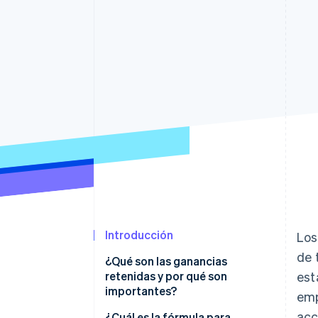
Authorization Boost
Optimizaciones de aceptación
Link
Proceso de compra acelerado
Financial Connections
Datos de ctas. financieras
vinculadas
Introducción
Los
de 
¿Qué son las ganancias
retenidas y por qué son
est
importantes?
emp
acc
¿Cuál es la fórmula para