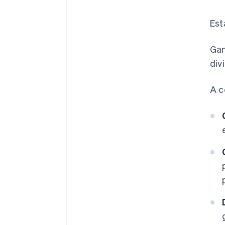
Est
Gan
div
A c