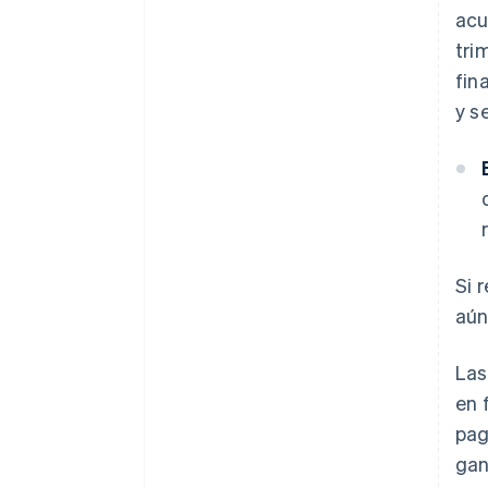
acu
tri
fin
y s
Si 
aún
Las
en 
pag
gan