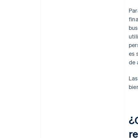
Par
fin
bus
uti
per
es 
de 
Las
bie
¿C
r