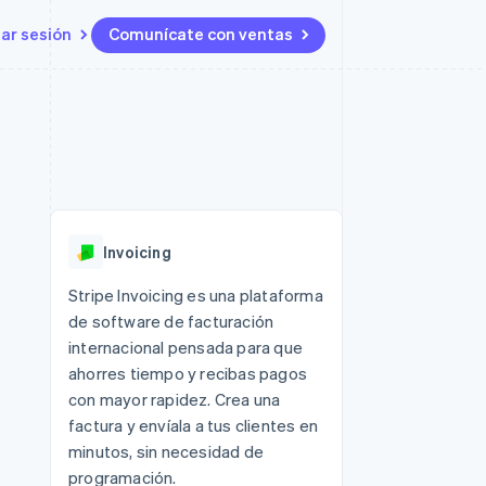
iar sesión
Comunícate con ventas
Recursos
Ecosistema
Contacto
 marketplaces
Más
Integraciones de aplicaciones
Socios
Contacta con ventas
Product roadmap
s
Ejemplos de código
Stripe App Marketplace
Conviértete en socio
Ver lo que viene
ataformas
Blog de desarrolladores
 plataformas
Estado de la API
Radar
e clientes
Prevención de fraude
 platforms
Invoicing
ncieros
Atlas
Constitución de una startup
 lucro
Stripe Invoicing es una plataforma
de software de facturación
Climate
s y virtuales
Eliminación de dióxido de
internacional pensada para que
carbono
ahorres tiempo y recibas pagos
Identity
con mayor rapidez. Crea una
Verificación de identidad en
factura y envíala a tus clientes en
línea
minutos, sin necesidad de
programación.