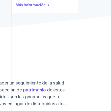
Más información
Sesiones de Stripe
2026
Descubre cómo Stripe
construye la
infraestructura
económica para la IA.
Mirar ahora
acer un seguimiento de la salud
 sección de
patrimonio
de estos
idas son las ganancias que tu
s en lugar de distribuirlas a los