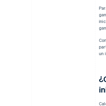
Par
gan
ini
gan
Com
par
un 
¿
in
Cal