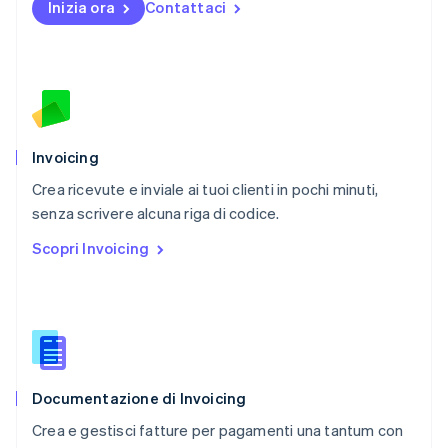
Inizia ora
Contattaci
English
Paesi Bassi
Nederlands
English
Polonia
English
Portogallo
Português
English
RAS di Hong Kong, Cina
Invoicing
English
简体中文
Crea ricevute e inviale ai tuoi clienti in pochi minuti,
Regno Unito
English
senza scrivere alcuna riga di codice.
Repubblica Ceca
Scopri Invoicing
English
Romania
English
Singapore
English
简体中文
Slovacchia
English
Documentazione di Invoicing
Slovenia
English
Italiano
Crea e gestisci fatture per pagamenti una tantum con
Spagna