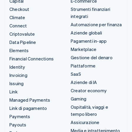
Capital
E-commerce
Checkout
Strumenti finanziari
integrati
Climate
Automazione per finanza
Connect
Aziende globali
Criptovalute
Pagamenti in-app
Data Pipeline
Marketplace
Elements
Gestione del denaro
Financial Connections
Piattaforme
Identity
SaaS
Invoicing
Aziende di IA
Issuing
Creator economy
Link
Gaming
Managed Payments
Ospitalità, viaggi e
Link di pagamento
tempo libero
Payments
Assicurazione
Payouts
Media e intrattenimento