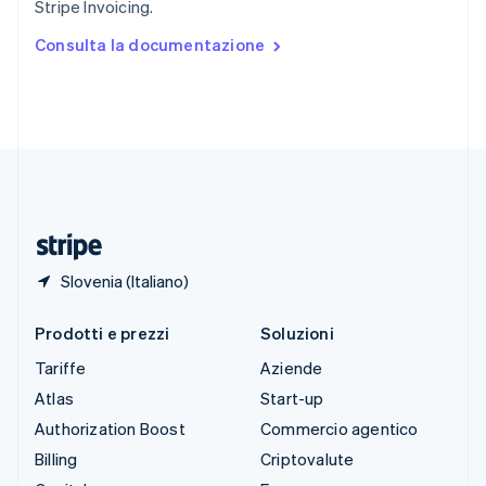
Stripe Invoicing.
Español
English
Stati Uniti
Consulta la documentazione
English
Español
简体中文
Svezia
Svenska
English
Svizzera
Deutsch
Français
Italiano
English
Thailandia
ไทย
English
Ungheria
English
Slovenia (Italiano)
Prodotti e prezzi
Soluzioni
Tariffe
Aziende
Atlas
Start-up
Authorization Boost
Commercio agentico
Billing
Criptovalute