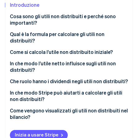
Scopri cosa ti aspetta
Introduzione
Radar
Ecosistema
Cosa sono gli utili non distribuiti e perché sono
Prevenzione delle frodi
importanti?
Partner
Atlas
Stripe App Marketplace
Qual è la formula per calcolare gli utili non
Costituzione di start-up
distribuiti?
Climate
Rimozione del carbonio
Come si calcola l’utile non distribuito iniziale?
Identity
In che modo l’utile netto influisce sugli utili non
Verifica online dell'identità
distribuiti?
Che ruolo hanno i dividendi negli utili non distribuiti?
In che modo Stripe può aiutarti a calcolare gli utili
non distribuiti?
Stripe Sessions 2026
Scopri come Stripe sta costruendo l'infrastruttura economi
Come vengono visualizzati gli utili non distribuiti nel
Guarda ora
bilancio?
Inizia a usare Stripe