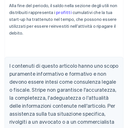
Alla fine del periodo, il saldo nella sezione degli utili non
distribuiti rappresenta i
profitti
cumulativi che la tua
start-up ha trattenuto nel tempo, che possono essere
utilizzati per essere reinvestiti nell'attività o ripagare il
debito.
Australia
English
Austria
Deutsch
English
I contenuti di questo articolo hanno uno scopo
Belgio
puramente informativo e formativo e non
Nederlands
Français
Deutsch
English
Brasile
devono essere intesi come consulenza legale
Português
English
o fiscale. Stripe non garantisce l'accuratezza,
Bulgaria
la completezza, l'adeguatezza o l'attualità
English
Canada
delle informazioni contenute nell'articolo. Per
English
Français
assistenza sulla tua situazione specifica,
Cina continentale
简体中文
English
rivolgiti a un avvocato o a un commercialista
Cipro