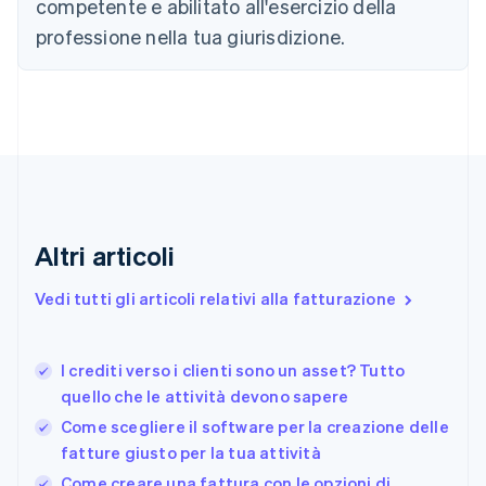
competente e abilitato all'esercizio della
English
Croazia
professione nella tua giurisdizione.
English
Italiano
Danimarca
English
Emirati Arabi Uniti
English
Estonia
English
Finlandia
English
Svenska
Altri articoli
Francia
Français
English
Vedi tutti gli articoli relativi alla fatturazione
Germania
Deutsch
English
Giappone
日本語
English
I crediti verso i clienti sono un asset? Tutto
Gibilterra
quello che le attività devono sapere
English
Come scegliere il software per la creazione delle
Grecia
fatture giusto per la tua attività
English
India
Come creare una fattura con le opzioni di