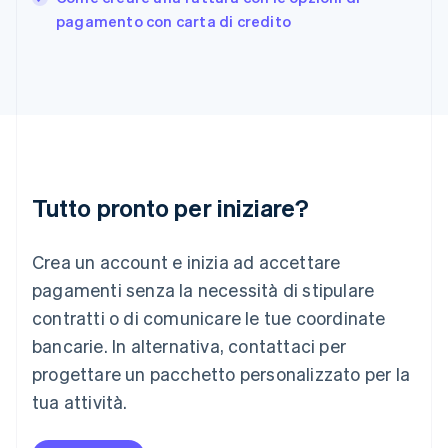
English
pagamento con carta di credito
Irlanda
English
Italia
Italiano
English
Lettonia
English
Liechtenstein
Deutsch
English
Lituania
Tutto pronto per iniziare?
English
Lussemburgo
Crea un account e inizia ad accettare
Français
Deutsch
English
Malaysia
pagamenti senza la necessità di stipulare
English
简体中文
contratti o di comunicare le tue coordinate
Malta
English
bancarie. In alternativa, contattaci per
Messico
progettare un pacchetto personalizzato per la
Español
English
Norvegia
tua attività.
English
Nuova Zelanda