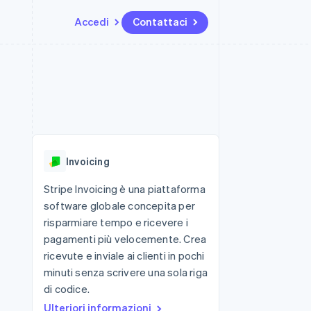
Accedi
Contattaci
Risorse
Ecosistema
Recapiti
me e marketplace
Altro
Integrazioni app
Partner
Contattaci
Product roadmap
ns
Esempi di codice
Stripe App Marketplace
Diventa nostro partner
Scopri cosa ti aspetta
 piattaforme
Blog per sviluppatori
ibero
Stato dell'API
Radar
Prevenzione delle frodi
Invoicing
Atlas
Costituzione di start-up
Stripe Invoicing è una piattaforma
software globale concepita per
Climate
Rimozione del carbonio
risparmiare tempo e ricevere i
pagamenti più velocemente. Crea
Identity
Verifica online dell'identità
ricevute e inviale ai clienti in pochi
minuti senza scrivere una sola riga
di codice.
Ulteriori informazioni