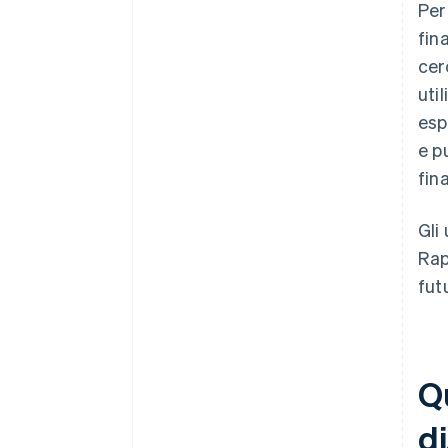
Per
fin
cer
uti
esp
e p
fin
Gli
Rap
fut
Qu
di