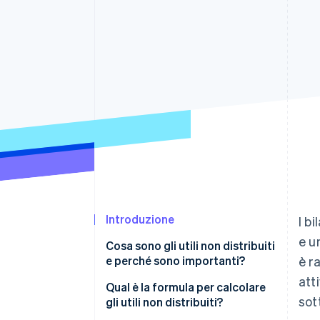
Link
Pagamento accelerato
Financial Connections
Conti finanziari collegati
Introduzione
I b
e u
Cosa sono gli utili non distribuiti
e perché sono importanti?
è ra
att
Qual è la formula per calcolare
sot
gli utili non distribuiti?