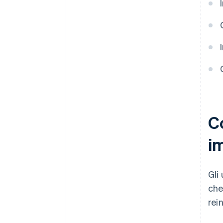
Co
i
Gli
che
rei