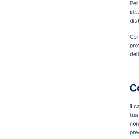
Per
att
dist
Con
pro
del
Co
Il c
tua
non 
pre