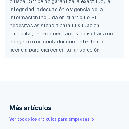
o fiscal. Stripe no garantiza la exactitud, la
Nederlands
Français
Deutsch
English
integridad, adecuación o vigencia de la
Brasil
Português
English
información incluida en el artículo. Si
Bulgaria
necesitas asistencia para tu situación
English
Canadá
particular, te recomendamos consultar a un
English
Français
abogado o un contador competente con
China continental
licencia para ejercer en tu jurisdicción.
简体中文
English
Chipre
English
Croacia
English
Italiano
Dinamarca
English
Emiratos Árabes Unidos
English
Eslovaquia
Más artículos
English
Eslovenia
Ver todos los artículos para empresas
English
Italiano
España