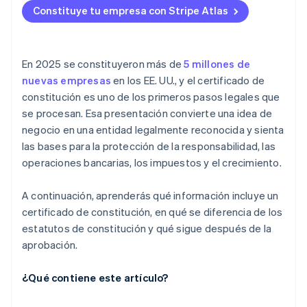
(EIN)
Constituye tu empresa con Stripe Atlas
Reúne los datos necesarios antes de empezar
Acepta pagos y operaciones bancarias antes de que
Abre una cuenta bancaria comercial
llegue tu EIN
Usa el sistema de presentación oficial del estado
Regístrate para pagar los impuestos que
Compra de acciones del fundador sin efectivo
En 2025 se constituyeron más de
5 millones de
Paga la comisión de presentación
correspondan
nuevas empresas
en los EE. UU., y el certificado de
Declaración automática de la elección de
constitución es uno de los primeros pasos legales que
Recibe confirmación por parte del estado
Solicita licencias y permisos
impuestos 83(b)
se procesan. Esa presentación convierte una idea de
Configura la contabilidad y el mantenimiento de
Documentos legales de empresas de primer nivel
negocio en una entidad legalmente reconocida y sienta
registros
las bases para la protección de la responsabilidad, las
Un año sin cargo de Stripe Payments, más $50,000
operaciones bancarias, los impuestos y el crecimiento.
Aborda las necesidades en materia de seguros
en créditos y descuentos para socios
Prepárate para el continuo cumplimiento de la
A continuación, aprenderás qué información incluye un
normativa estatal
certificado de constitución, en qué se diferencia de los
estatutos de constitución y qué sigue después de la
aprobación.
¿Qué contiene este artículo?