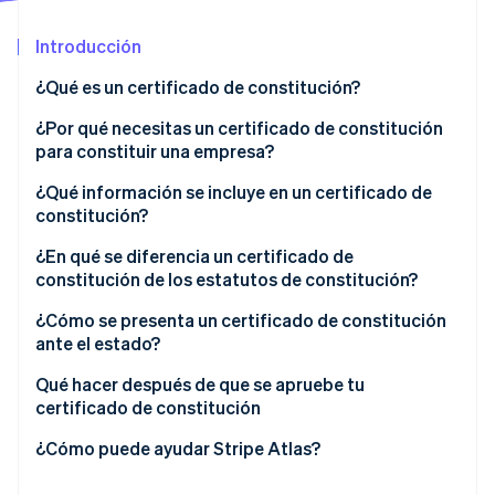
Radar
Introducción
Prevención de fraude
Ecosistema
Atlas
¿Qué es un certificado de constitución?
Constitución de una startup
Socios
¿Por qué necesitas un certificado de constitución
Climate
Stripe App Marketplace
para constituir una empresa?
Eliminación de dióxido de carbono
Identity
¿Qué información se incluye en un certificado de
Verificación de identidad en línea
constitución?
¿En qué se diferencia un certificado de
constitución de los estatutos de constitución?
¿Cómo se presenta un certificado de constitución
Sesiones de Stripe 2026
ante el estado?
Descubre cómo Stripe construye la infraestructura económi
Mirar ahora
Elige el estado y el tipo de entidad
Qué hacer después de que se apruebe tu
certificado de constitución
Confirma que el nombre de la empresa esté
disponible
Crea documentos internos de gobernanza
¿Cómo puede ayudar Stripe Atlas?
Designa a un agente registrado
Obtén un Número de Identificación de Empleador
Solicitud de ingreso a Atlas