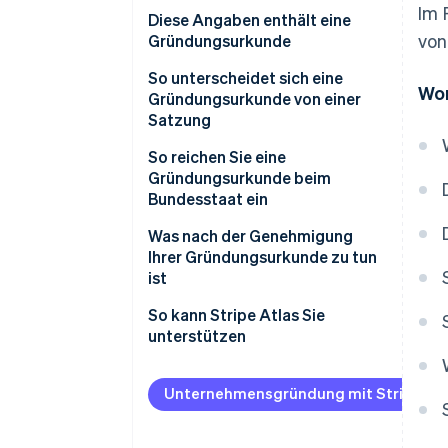
Im 
Diese Angaben enthält eine
von
Gründungsurkunde
So unterscheidet sich eine
Wor
Gründungsurkunde von einer
Satzung
So reichen Sie eine
Gründungsurkunde beim
Bundesstaat ein
Wählen Sie den Bundesstaat
Was nach der Genehmigung
und die Unternehmensform
Ihrer Gründungsurkunde zu tun
ist
Überprüfen Sie, ob Ihr
Firmenname verfügbar ist
Interne Governance-Dokumente
So kann Stripe Atlas Sie
erstellen
unterstützen
Registrierte Vertretung
benennen
Arbeitgeber-
Beantragung bei Atlas
Identifikationsnummer (EIN)
Unternehmensgründung mit Stripe Atl
Sammeln Sie die erforderlichen
Zahlungen und Bankgeschäfte
anfordern
Angaben, bevor Sie beginnen
vor Erhalt der EIN-Nummer