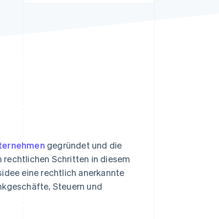
Stripe-Sessions 2026
Erfahren Sie, wie Stripe
Lösungen für die
Wirtschaftsinfrastruktur
für KI aufbaut.
Jetzt ansehen
nternehmen
gegründet und die
 rechtlichen Schritten in diesem
sidee eine rechtlich anerkannte
ankgeschäfte, Steuern und