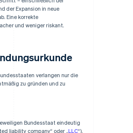
hritt – einschließlich der
nd der Expansion in neue
. Eine korrekte
cher und weniger riskant.
ründungsurkunde
Bundesstaaten verlangen nur die
chtmäßig zu gründen und zu
eweiligen Bundesstaat eindeutig
ted liability company“ oder „
LLC
“).