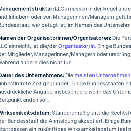
Managementstruktur:
LLCs müssen in der Regel angeb
und Inhabern oder von Managerinnen/Managern geführ
Bundesstaat, wer befugt ist, im Namen des Unternehm
Namen der Organisatorinnen/Organisatoren:
Die Pers
LLC einreicht, ist die/der
Organisator/in
. Einige Bunde
der Mitglieder, Managerinnen/Managern oder ursprüngl
während andere dies nicht tun.
Dauer des Unternehmens:
Die
meisten Unternehmen
unbestimmte Zeit gegründet. Einige Bundesstaaten er
ausdrückliche Angabe, insbesondere wenn das Unter
Zeitpunkt enden soll.
Wirksamkeitsdatum:
Standardmäßig tritt die Rechtsf
der Bundesstaat die Anmeldung akzeptiert. Einige Bun
stattdessen ein zukünftiges Wirksamkeitsdatum festz