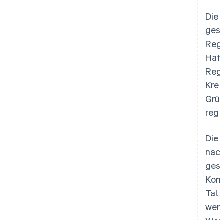
Die
ges
Reg
Haf
Reg
Kre
Grü
regi
Die
nac
ges
Kom
Tat
wen