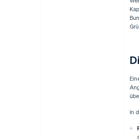
Wen
Kap
Bun
Grü
D
Ein
Ang
übe
In 