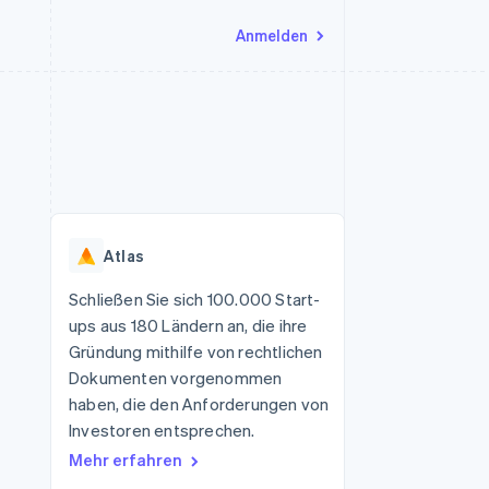
Anmelden
Ressourcen
Ecosystem
Kontakt
nd Marktplätze
Mehr
App-Integrationen
Partner
Sales-Team kontaktieren
Product roadmap
Code-Beispiele
Stripe App-Marktplatz
Partner werden
Ausblick
 Plattformen
Entwickler-Blog
eit
API-Status
Radar
Betrugsprävention
Atlas
Atlas
onen
Start-up-Gründung
Schließen Sie sich 100.000 Start-
ups aus 180 Ländern an, die ihre
Climate
CO₂-Entnahme
Gründung mithilfe von rechtlichen
Dokumenten vorgenommen
Identity
Online-Identitätsprüfung
haben, die den Anforderungen von
Investoren entsprechen.
Mehr erfahren