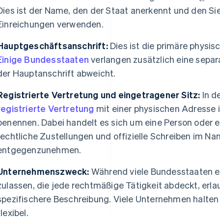
Dies ist der Name, den der Staat anerkennt und den Si
Einreichungen verwenden.
Hauptgeschäftsanschrift:
Dies ist die primäre physi
Einige Bundesstaaten
verlangen zusätzlich eine separa
der Hauptanschrift abweicht.
Registrierte Vertretung und eingetragener Sitz:
In d
registrierte Vertretung
mit einer physischen Adresse 
benennen. Dabei handelt es sich um eine Person oder ein
rechtliche Zustellungen und offizielle Schreiben im 
entgegenzunehmen.
Unternehmenszweck:
Während viele Bundesstaaten e
zulassen, die jede rechtmäßige Tätigkeit abdeckt, erl
spezifischere Beschreibung. Viele Unternehmen halte
flexibel.