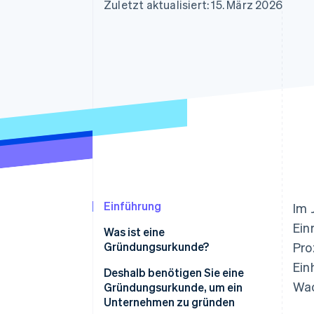
Optimierung der
Datensynchronisier
Zuletzt aktualisiert: 15. März 2026
Autorisierungsraten
Link
Beschleunigter Bezahlvorgang
Financial Connections
Verbundene Finanzdaten
Einführung
Im 
Ein
Was ist eine
Gründungsurkunde?
Pro
Ein
Deshalb benötigen Sie eine
Wac
Gründungsurkunde, um ein
Unternehmen zu gründen