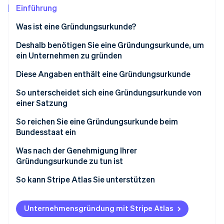
Betrugsprävention
Ecosystem
Einführung
Atlas
Was ist eine Gründungsurkunde?
Start-up-Gründung
Partner
Stripe App-Marktplatz
Climate
Deshalb benötigen Sie eine Gründungsurkunde, um
CO₂-Entnahme
ein Unternehmen zu gründen
Diese Angaben enthält eine Gründungsurkunde
So unterscheidet sich eine Gründungsurkunde von
einer Satzung
Stripe-Sessions 2026
Erfahren Sie, wie Stripe Lösungen für die Wirtschaft
So reichen Sie eine Gründungsurkunde beim
Jetzt ansehen
Bundesstaat ein
Wählen Sie den Bundesstaat und die
Was nach der Genehmigung Ihrer
Unternehmensform
Gründungsurkunde zu tun ist
Überprüfen Sie, ob Ihr Firmenname verfügbar ist
Interne Governance-Dokumente erstellen
So kann Stripe Atlas Sie unterstützen
Registrierte Vertretung benennen
Arbeitgeber-Identifikationsnummer (EIN) anfordern
Beantragung bei Atlas
Unternehmensgründung mit Stripe Atlas
Sammeln Sie die erforderlichen Angaben, bevor Sie
Firmenkonto eröffnen
Zahlungen und Bankgeschäfte vor Erhalt der EIN-