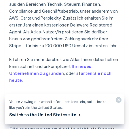
aus den Bereichen Technik, Steuern, Finanzen,
Compliance und Geschäftsbetrieb, unter anderem von
AWS, Carta und Perplexity. Zusätzlich erhalten Sie im
ersten Jahr einen kostenlosen Delaware Registered
Agent. Als Atlas-Nutzer/in profitieren Sie darüber
hinaus von gebührenfreiem Zahlungsverkehr über
Stripe – für bis zu 100.000 USD Umsatz im ersten Jahr.
Erfahren Sie mehr darüber, wie Atlas Ihnen dabei helfen
kann, schnell und unkompliziert
Ihr neues
Unternehmen zu gründen
, oder
starten Sie noch
heute
.
You’re viewing our website for Liechtenstein, but it looks
like you’re in the United States.
Der Inhalt dieses Artikels dient nur zu
Switch to the United States site
allgemeinen Informations- und