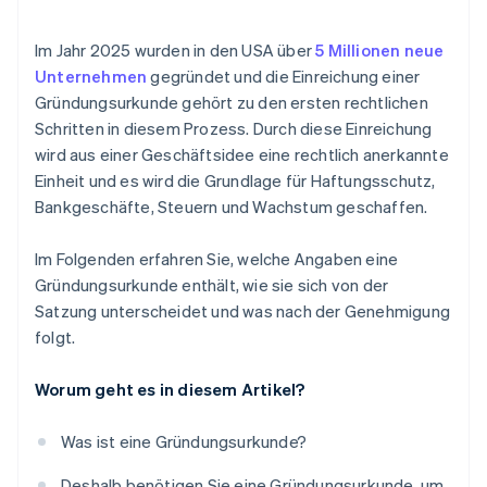
beginnen
Nummer akzeptieren
Registrierung für die erforderlichen Steuern
Nutzen Sie das offizielle Einreichungssystem des
Founder-Aktien bargeldlos erwerben
Im Jahr 2025 wurden in den USA über
5 Millionen neue
Beantragen Sie Lizenzen und Genehmigungen
Bundesstaates
Unternehmen
gegründet und die Einreichung einer
Automatische Einreichung des 83(b)-
Gründungsurkunde gehört zu den ersten rechtlichen
Einrichtung der Buchhaltung und der Buchführung
Anmeldegebühr zahlen
Steuerformulars
Schritten in diesem Prozess. Durch diese Einreichung
Versicherungsbedarf decken
Erhalt der Bestätigung durch den Bundestaat
Hochwertige rechtliche Unternehmensdokumente
wird aus einer Geschäftsidee eine rechtlich anerkannte
Einheit und es wird die Grundlage für Haftungsschutz,
Vorbereitung auf laufende Compliance auf
Ein Jahr Stripe Payments kostenlos, plus
Bundesstaatenebene
Bankgeschäfte, Steuern und Wachstum geschaffen.
Partnergutschriften und Rabatte im Wert von
50.000 USD
Im Folgenden erfahren Sie, welche Angaben eine
Gründungsurkunde enthält, wie sie sich von der
Satzung unterscheidet und was nach der Genehmigung
folgt.
Worum geht es in diesem Artikel?
Was ist eine Gründungsurkunde?
Deshalb benötigen Sie eine Gründungsurkunde, um