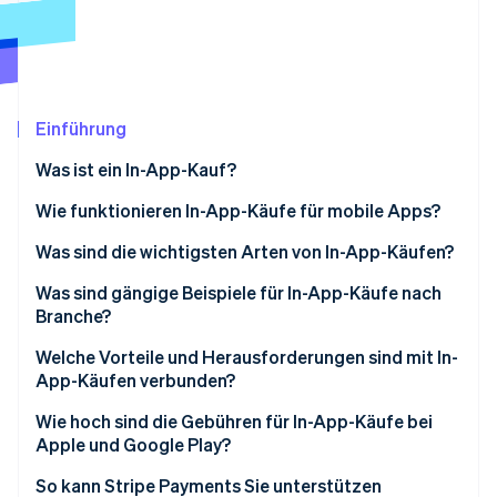
Betrugsprävention
Ecosystem
Atlas
Start-up-Gründung
Partner
Stripe App-Marktplatz
Climate
CO₂-Entnahme
Einführung
Identity
Was ist ein In-App-Kauf?
Online-Identitätsprüfung
Wie funktionieren In-App-Käufe für mobile Apps?
Was sind die wichtigsten Arten von In-App-Käufen?
Was sind gängige Beispiele für In-App-Käufe nach
Stripe-Sessions 2026
Branche?
Erfahren Sie, wie Stripe Lösungen für die W
Jetzt ansehen
Welche Vorteile und Herausforderungen sind mit In-
App-Käufen verbunden?
Vorteile von IAPs
Wie hoch sind die Gebühren für In-App-Käufe bei
Apple und Google Play?
Herausforderungen von IAPs
Apple App Store-Gebühren
So kann Stripe Payments Sie unterstützen