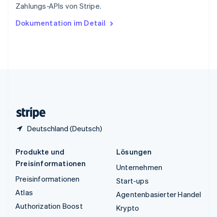
Zahlungs-APIs von Stripe.
English
Ungarn
Dokumentation im Detail
English
Vereinigte Arabische Emirate
English
Vereinigte Staaten
English
Español
简体中文
Vereinigtes Königreich
English
Zypern
English
Deutschland (Deutsch)
Produkte und
Lösungen
Preisinformationen
Unternehmen
Preisinformationen
Start-ups
Atlas
Agentenbasierter Handel
Authorization Boost
Krypto