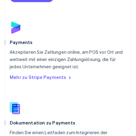
Portugal
Português
English
Rumänien
English
Schweden
Svenska
English
Schweiz
Payments
Deutsch
Français
Italiano
English
Akzeptieren Sie Zahlungen online, am POS vor Ort und
Singapur
English
简体中文
weltweit mit einer einzigen Zahlungslösung, die für
Slowakei
jedes Unternehmen geeignet ist.
English
Mehr zu Stripe Payments
Slowenien
English
Italiano
Sonderverwaltungsregion Hongkong,
China
English
简体中文
Spanien
Español
English
Dokumentation zu Payments
Thailand
ไทย
English
Finden Sie einen Leitfaden zum Integrieren der
Tschechische Republik