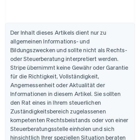
Der Inhalt dieses Artikels dient nur zu
allgemeinen Informations- und
Australien
Bildungszwecken und sollte nicht als Rechts-
English
Belgien
oder Steuerberatung interpretiert werden.
Nederlands
Français
Deutsch
English
Stripe übernimmt keine Gewähr oder Garantie
Brasilien
für die Richtigkeit, Vollständigkeit,
Português
English
Bulgarien
Angemessenheit oder Aktualität der
English
Informationen in diesem Artikel. Sie sollten
Dänemark
English
den Rat eines in Ihrem steuerlichen
Deutschland
Zuständigkeitsbereich zugelassenen
Deutsch
English
Estland
kompetenten Rechtsbeistands oder von einer
English
Steuerberatungsstelle einholen und sich
Festlandchina
hinsichtlich Ihrer speziellen Situation beraten
简体中文
English