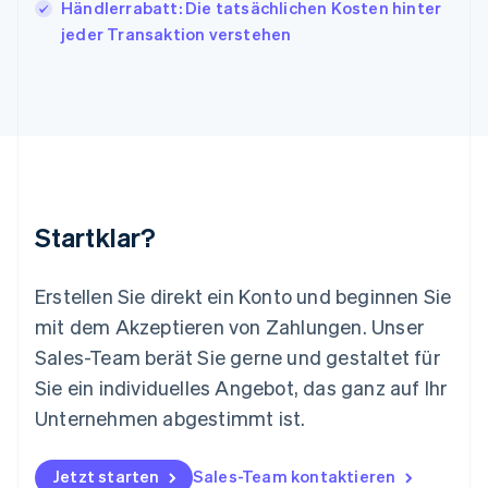
Händlerrabatt: Die tatsächlichen Kosten hinter
Liechtenstein
jeder Transaktion verstehen
Deutsch
English
Litauen
English
Luxemburg
Français
Deutsch
English
Malaysia
English
简体中文
Malta
English
Startklar?
Mexiko
Español
English
Neuseeland
Erstellen Sie direkt ein Konto und beginnen Sie
English
mit dem Akzeptieren von Zahlungen. Unser
Niederlande
Nederlands
English
Sales-Team berät Sie gerne und gestaltet für
Norwegen
Sie ein individuelles Angebot, das ganz auf Ihr
English
Österreich
Unternehmen abgestimmt ist.
Deutsch
English
Polen
Jetzt starten
Sales-Team kontaktieren
English