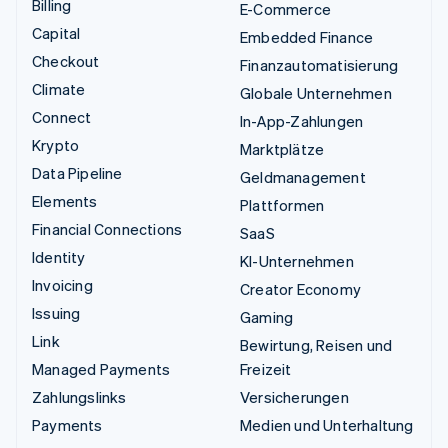
Billing
E-Commerce
Capital
Embedded Finance
Checkout
Finanzautomatisierung
Climate
Globale Unternehmen
Connect
In-App-Zahlungen
Krypto
Marktplätze
Data Pipeline
Geldmanagement
Elements
Plattformen
Financial Connections
SaaS
Identity
KI-Unternehmen
Invoicing
Creator Economy
Issuing
Gaming
Link
Bewirtung, Reisen und
Managed Payments
Freizeit
Zahlungslinks
Versicherungen
Payments
Medien und Unterhaltung