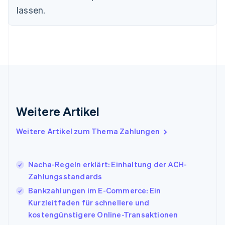
Finnland
lassen.
English
Svenska
Frankreich
Français
English
Gibraltar
English
Griechenland
English
Indien
English
Weitere Artikel
Irland
English
Italien
Weitere Artikel zum Thema Zahlungen
Italiano
English
Japan
日本語
English
Nacha-Regeln erklärt: Einhaltung der ACH-
Kanada
Zahlungsstandards
English
Français
Bankzahlungen im E-Commerce: Ein
Kroatien
English
Italiano
Kurzleitfaden für schnellere und
Lettland
kostengünstigere Online-Transaktionen
English