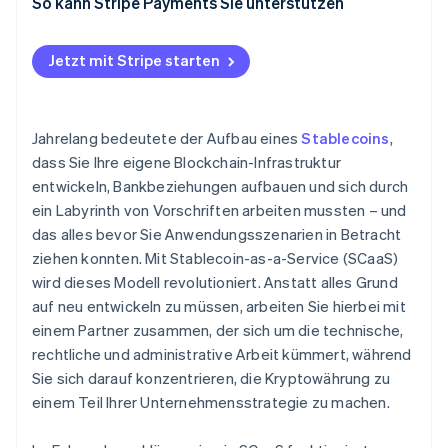
KYC / AML beim Onboarding
So kann Stripe Payments Sie unterstützen
Kontinuierliche Transaktionsüberwachung
Jetzt mit Stripe starten
Meldepflicht und Aufsicht
Schutz und Prüfung der Rückstellungen
Jahrelang bedeutete der Aufbau eines
Stablecoins
,
Smart Contracts und Betriebssicherheit
dass Sie Ihre eigene Blockchain-Infrastruktur
entwickeln, Bankbeziehungen aufbauen und sich durch
Laufendes Risikomanagement
ein Labyrinth von Vorschriften arbeiten mussten – und
das alles bevor Sie Anwendungsszenarien in Betracht
ziehen konnten. Mit Stablecoin-as-a-Service (SCaaS)
wird dieses Modell revolutioniert. Anstatt alles Grund
auf neu entwickeln zu müssen, arbeiten Sie hierbei mit
einem Partner zusammen, der sich um die technische,
rechtliche und administrative Arbeit kümmert, während
Sie sich darauf konzentrieren, die Kryptowährung zu
einem Teil Ihrer Unternehmensstrategie zu machen.