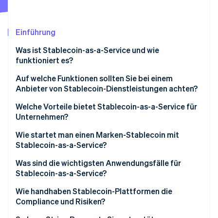
Betrugsprävention
Ecosystem
Atlas
Start-up-Gründung
Partner
Einführung
Stripe App-Marktplatz
Climate
Was ist Stablecoin-as-a-Service und wie
CO₂-Entnahme
funktioniert es?
Identity
Online-Identitätsprüfung
Auf welche Funktionen sollten Sie bei einem
Anbieter von Stablecoin-Dienstleistungen achten?
Aufsichtsrechtliche Abdeckung
Welche Vorteile bietet Stablecoin-as-a-Service für
Unternehmen?
Sicherheit und Transparenz der Rückstellungen
Stripe-Sessions 2026
Wie startet man einen Marken-Stablecoin mit
Erfahren Sie, wie Stripe Lösungen für die W
Intelligente Verträge
Stablecoin-as-a-Service?
Jetzt ansehen
Integrationsprozess
Was sind die wichtigsten Anwendungsfälle für
Stablecoin-as-a-Service?
Geschwindigkeit und Anpassung
Wie handhaben Stablecoin-Plattformen die
On-Ramps/Off-Ramps und
Compliance und Risiken?
Liquiditätsunterstützung