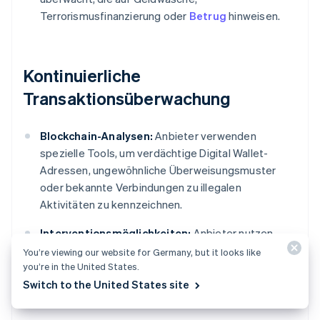
Terrorismusfinanzierung oder
Betrug
hinweisen.
Kontinuierliche
Transaktionsüberwachung
Blockchain-Analysen:
Anbieter verwenden
spezielle Tools, um verdächtige Digital Wallet-
Adressen, ungewöhnliche Überweisungsmuster
oder bekannte Verbindungen zu illegalen
Aktivitäten zu kennzeichnen.
Interventionsmöglichkeiten:
Anbieter nutzen
administrative Kontrollen, um Token im Fall von
You’re viewing our website for Germany, but it looks like
you’re in the United States.
Betrug oder rechtlichen Schritten einzufrieren oder
Switch to the United States site
einzuschränken.