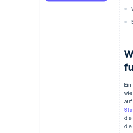
Meldepflicht und Aufsicht
Schutz und Prüfung der
Rückstellungen
Smart Contracts und
Betriebssicherheit
Laufendes Risikomanagement
W
f
Ein
wie
auf
Sta
die
die