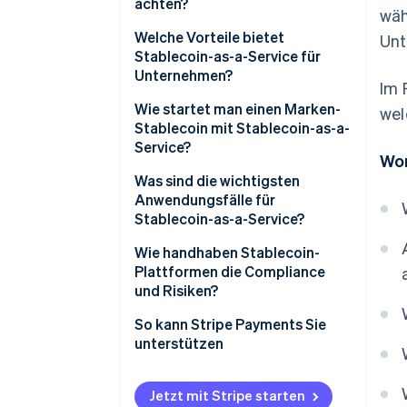
achten?
wäh
Aufsichtsrechtliche Abdeckung
Welche Vorteile bietet
Unt
Stablecoin-as-a-Service für
Sicherheit und Transparenz der
Unternehmen?
Im 
Rückstellungen
Wie startet man einen Marken-
wel
Intelligente Verträge
Stablecoin mit Stablecoin-as-a-
Service?
Integrationsprozess
Wor
Was sind die wichtigsten
Geschwindigkeit und
Anwendungsfälle für
Anpassung
Stablecoin-as-a-Service?
On-Ramps/Off-Ramps und
Wie handhaben Stablecoin-
Liquiditätsunterstützung
Plattformen die Compliance
und Risiken?
KYC / AML beim Onboarding
So kann Stripe Payments Sie
unterstützen
Kontinuierliche
Transaktionsüberwachung
Jetzt mit Stripe starten