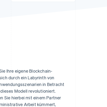
Stripe-Sessions 2026
Erfahren Sie, wie Stripe
Lösungen für die
Wirtschaftsinfrastruktur
für KI aufbaut.
Jetzt ansehen
 Sie Ihre eigene Blockchain-
ich durch ein Labyrinth von
 Anwendungsszenarien in Betracht
dieses Modell revolutioniert.
n Sie hierbei mit einem Partner
ministrative Arbeit kümmert,