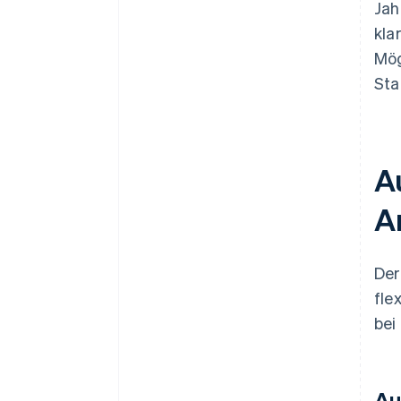
Jah
kla
Mög
Sta
A
A
Der
fle
bei
Au