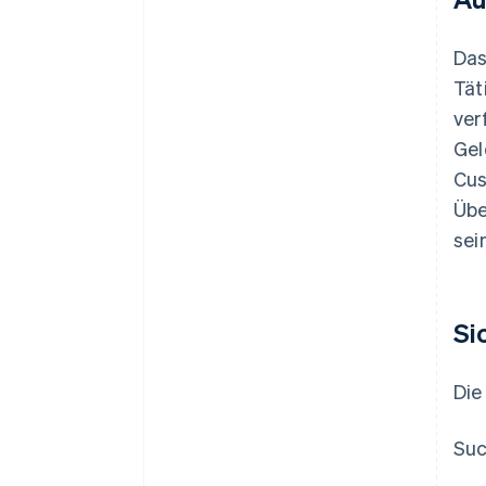
Das
Tät
ver
Gel
Cus
Übe
sei
Si
Die
Suc