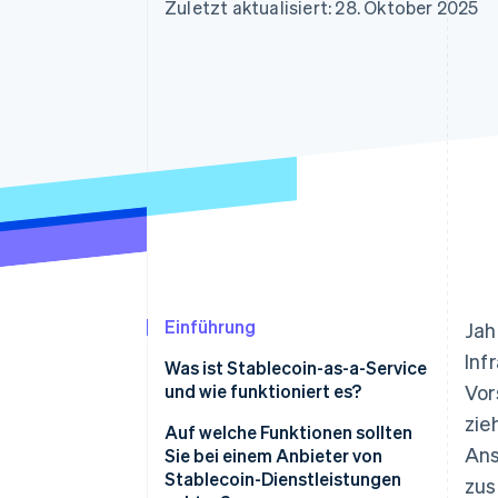
Optimierung der
Datensynchronisier
Zuletzt aktualisiert: 28. Oktober 2025
Autorisierungsraten
Link
Beschleunigter Bezahlvorgang
Financial Connections
Verbundene Finanzdaten
Einführung
Jah
Inf
Was ist Stablecoin-as-a-Service
und wie funktioniert es?
Vor
zie
Auf welche Funktionen sollten
Ans
Sie bei einem Anbieter von
Stablecoin-Dienstleistungen
zus