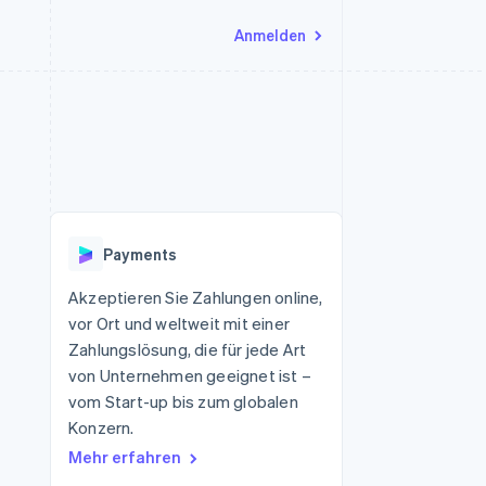
Anmelden
Ressourcen
Ecosystem
Kontakt
nd Marktplätze
Mehr
App-Integrationen
Partner
Sales-Team kontaktieren
Product roadmap
Code-Beispiele
Stripe App-Marktplatz
Partner werden
Ausblick
 Plattformen
Entwickler-Blog
 platforms
eit
API-Status
Radar
Betrugsprävention
eistungen
Payments
Atlas
onen
virtuelle Karten
Start-up-Gründung
Akzeptieren Sie Zahlungen online,
vor Ort und weltweit mit einer
Climate
CO₂-Entnahme
Zahlungslösung, die für jede Art
von Unternehmen geeignet ist –
Identity
Online-Identitätsprüfung
vom Start-up bis zum globalen
Konzern.
Mehr erfahren