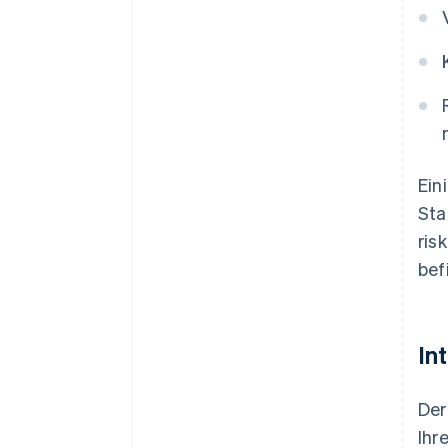
Ein
Sta
ris
bef
In
Der
Ihr