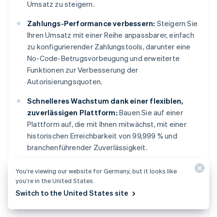
Umsatz zu steigern.
Zahlungs-Performance verbessern:
Steigern Sie
Ihren Umsatz mit einer Reihe anpassbarer, einfach
zu konfigurierender Zahlungstools, darunter eine
No-Code-Betrugsvorbeugung und erweiterte
Funktionen zur Verbesserung der
Autorisierungsquoten.
Schnelleres Wachstum dank einer flexiblen,
zuverlässigen Plattform:
Bauen Sie auf einer
Plattform auf, die mit Ihnen mitwächst, mit einer
historischen Erreichbarkeit von 99,999 % und
branchenführender Zuverlässigkeit.
Erfahren Sie mehr darüber, wie
Stripe Payments
Sie
You’re viewing our website for Germany, but it looks like
you’re in the United States.
bei Online- und Vor-Ort-Zahlungen unterstützen kann
Switch to the United States site
oder
starten Sie
noch heute.