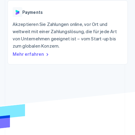
Data Pipeline
Marktplatz auf
Geldmanagement
Zugriff auf mehr als
Datensynchronisierung
Produkt-Roadmap
Grundlagen der
Plattformen
Payments
125
Stripe Sessions
Abonnementverwaltung
SaaS
Terminal
Karriere
Zahlungen vor Ort
Akzeptieren Sie Zahlungen online, vor Ort und
Newsroom
So setzen Sie
Authorization
Stripe Press
weltweit mit einer Zahlungslösung, die für jede Art
nutzungsbasierte
Boost
Abrechnung um
von Unternehmen geeignet ist – vom Start-up bis
Nach Branche
Optimierung der
Stablecoin-gestützte
zum globalen Konzern.
Autorisierungsraten
Karten ausgeben: So
Link
KI-Unternehmen
Kontakt
geht´s
Mehr erfahren
Beschleunigter
Creator Economy
Bereitstellung und
Bezahlvorgang
Gaming
Verwaltung von
Sales-Team
Financial
Bewirtung, Reisen und
Diensten mit Agenten
kontaktieren
Connections
Freizeit
Partner werden
Verbundene
Versicherungen
Medien und
Finanzdaten
Unterhaltung
Ressourcen
Gemeinnützige
Organisationen
App-Integrationen
Fachdienstleistungen
Mehr
Code-Beispiele
Öffentlicher Sektor
Product roadmap
Entwickler-Blog
Einzelhandel
Ausblick
API-Status
Radar