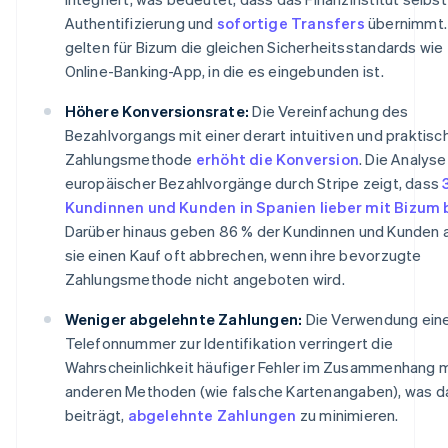
Authentifizierung und
sofortige Transfers
übernimmt.
gelten für Bizum die gleichen Sicherheitsstandards wie 
Online-Banking-App, in die es eingebunden ist.
Höhere Konversionsrate:
Die Vereinfachung des
Bezahlvorgangs mit einer derart intuitiven und praktisc
Zahlungsmethode
erhöht die Konversion
. Die Analyse
europäischer Bezahlvorgänge durch Stripe zeigt, dass
Kundinnen und Kunden in Spanien lieber mit Bizum
Darüber hinaus geben 86 % der Kundinnen und Kunden a
sie einen Kauf oft abbrechen, wenn ihre bevorzugte
Zahlungsmethode nicht angeboten wird.
Weniger abgelehnte Zahlungen:
Die Verwendung ein
Telefonnummer zur Identifikation verringert die
Wahrscheinlichkeit häufiger Fehler im Zusammenhang m
anderen Methoden (wie falsche Kartenangaben), was d
beiträgt,
abgelehnte Zahlungen
zu minimieren.