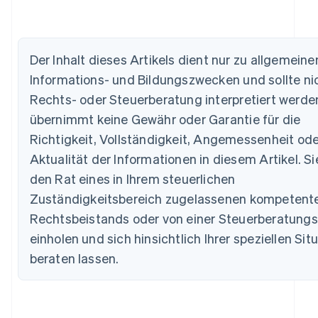
Der Inhalt dieses Artikels dient nur zu allgemeine
Australien
Informations- und Bildungszwecken und sollte nic
English
Rechts- oder Steuerberatung interpretiert werden
Belgien
übernimmt keine Gewähr oder Garantie für die
Nederlands
Français
Deutsch
English
Brasilien
Richtigkeit, Vollständigkeit, Angemessenheit ode
Português
English
Aktualität der Informationen in diesem Artikel. Si
Bulgarien
English
den Rat eines in Ihrem steuerlichen
Dänemark
Zuständigkeitsbereich zugelassenen kompetent
English
Deutschland
Rechtsbeistands oder von einer Steuerberatungs
Deutsch
English
einholen und sich hinsichtlich Ihrer speziellen Sit
Estland
beraten lassen.
English
Festlandchina
简体中文
English
Finnland
English
Svenska