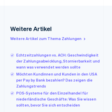
Frankreich
Français
English
Gibraltar
English
Griechenland
Weitere Artikel
English
Indien
Weitere Artikel zum Thema Zahlungen
English
Irland
English
Echtzeitzahlungen vs. ACH: Geschwindigkeit
Italien
der Zahlungsabwicklung, Stornierbarkeit und
Italiano
English
Japan
wann was verwendet werden sollte
日本語
English
Möchten Kundinnen und Kunden in den USA
Kanada
per Pay by Bank bezahlen? Das zeigen die
English
Français
Zahlungstrends
Kroatien
English
Italiano
POS-Systeme für den Einzelhandel für
Lettland
niederländische Geschäfte: Was Sie wissen
English
sollten, bevor Sie sich entscheiden
Liechtenstein
Deutsch
English