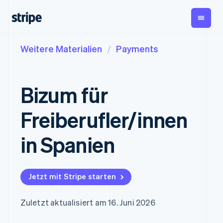
Weitere Materialien
Payments
Dokumentation
Nach Phase
Wissenswertes
Payments
Umsatz
Stripe-Dokumentation
Unternehmen
Blog
Payments
Billing
API-Referenz
Start-ups
Kundenstories
Bizum für
Online-Zahlungen
Wiederkehrender Umsatz
Bibliotheken und SDKs
Leitfäden
Managed Payments
Metronome
Stripe Apps
Nutzungsbasierte
Freiberufler/innen
Lösung für
Abrechnung
Nach Use Case
eingetragene
Abonnements
Support
Händler/innen
Payment links
Abonnementverwaltung
in Spanien
Leitfäden
Agentenbasierter
No-Code-
Invoicing
Handel
Support anfordern
Zahlungen
Einmalig oder wiederkehrend
Grundlagen: Online-
Crypto
Verwaltete Support-
Checkout
Tax
Zahlungen akzeptieren
E-Commerce
Pläne
Vorgefertigte
Verkaufs- und USt.-
Jetzt mit Stripe starten
Embedded Finance
Fachdienstleistungen
Zahlungs-UIs
Optimierung
So integrieren Sie einen
Finanzautomatisierung
Elements
Revenue Recognition
vorkonfigurierten
Flexible UI-
Buchhaltungsautomatisierung
Zuletzt aktualisiert am 16. Juni 2026
Bezahlvorgang
Globale Unternehmen
Komponenten
Stripe Sigma
So bauen Sie eine
In-App-Zahlungen
Benutzerdefinierte Berichte
Zahlungsmethoden
Unternehmen
Plattform oder einen
Marktplätze