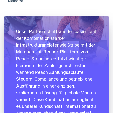
Malhotra.
Unser Partnerschaftsmodell basiert auf
der Kombination starker
Infrastrukturanbieter wie Stripe mit der
Merchant-of-Record-Plattform von
Reach. Stripe unterstützt wichtige
Elements der Zahlungsarchitektur,
während Reach Zahlungsabläufe,
Steuern, Compliance und betriebliche
Ausführung in einer einzigen,
skalierbaren Lösung für globale Marken
vereint. Diese Kombination ermöglicht
es unserer Kundschaft, international zu
expandieren, ohne diese Komplexität