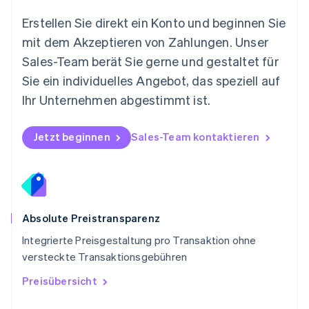
English
Österreich
Erstellen Sie direkt ein Konto und beginnen Sie
Deutsch
English
mit dem Akzeptieren von Zahlungen. Unser
Polen
Sales-Team berät Sie gerne und gestaltet für
English
Portugal
Sie ein individuelles Angebot, das speziell auf
Português
English
Ihr Unternehmen abgestimmt ist.
Rumänien
English
Schweden
Jetzt beginnen
Sales-Team kontaktieren
Svenska
English
Schweiz
Deutsch
Français
Italiano
English
Singapur
English
简体中文
Slowakei
Absolute Preistransparenz
English
Integrierte Preisgestaltung pro Transaktion ohne
Slowenien
versteckte Transaktionsgebühren
English
Italiano
Sonderverwaltungsregion Hongkong,
Preisübersicht
China
English
简体中文