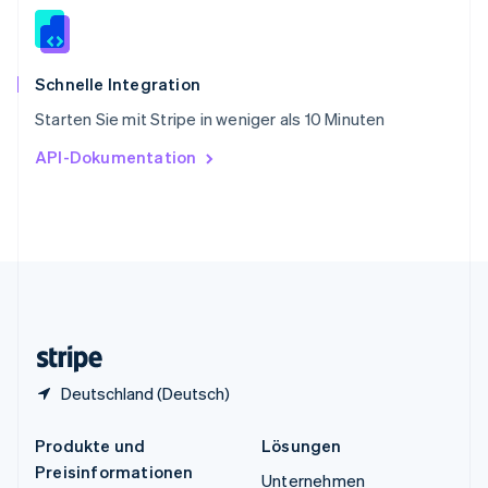
Spanien
Español
English
Thailand
ไทย
English
Schnelle Integration
Tschechische Republik
Starten Sie mit Stripe in weniger als 10 Minuten
English
Ungarn
API-Dokumentation
English
Vereinigte Arabische Emirate
English
Vereinigte Staaten
English
Español
简体中文
Vereinigtes Königreich
English
Zypern
English
Deutschland (Deutsch)
Produkte und
Lösungen
Preisinformationen
Unternehmen