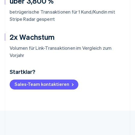
über 3,800 %
betrügerische Transaktionen für 1 Kund/Kundin mit
Stripe Radar gesperrt
2x Wachstum
Volumen für Link-Transaktionen im Vergleich zum
Vorjahr
Startklar?
Australien
English
Belgien
Sales-Team kontaktieren
Nederlands
Français
Deutsch
English
Brasilien
Português
English
Bulgarien
English
Dänemark
English
Deutschland