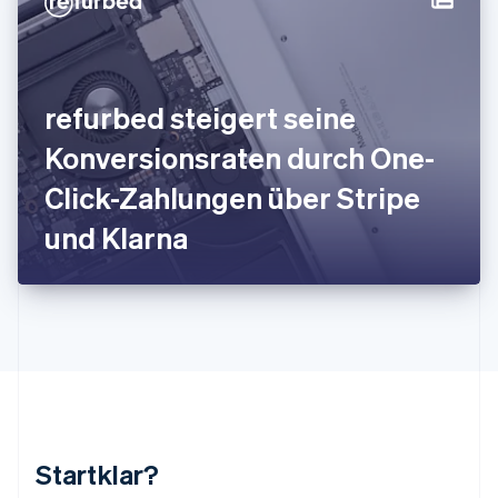
English
Français
Kroatien
English
Italiano
Lettland
English
refurbed steigert seine
Liechtenstein
Deutsch
English
Konversionsraten durch One-
Litauen
Click-Zahlungen über Stripe
English
Luxemburg
und Klarna
Français
Deutsch
English
Malaysia
English
简体中文
Malta
English
Mexiko
Español
English
Neuseeland
English
Niederlande
Nederlands
English
Startklar?
Norwegen