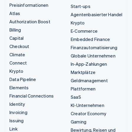
Preisinformationen
Start-ups
Atlas
Agentenbasierter Handel
Authorization Boost
Krypto
Billing
E-Commerce
Capital
Embedded Finance
Checkout
Finanzautomatisierung
Climate
Globale Unternehmen
Connect
In-App-Zahlungen
Krypto
Marktplätze
Data Pipeline
Geldmanagement
Elements
Plattformen
Financial Connections
SaaS
Identity
KI-Unternehmen
Invoicing
Creator Economy
Issuing
Gaming
Link
Bewirtung, Reisen und