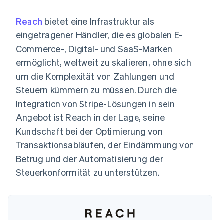
Data Pipeline
Geldmanagement
Marktplatz auf
Zugriff auf mehr als
Datensynchronisierung
Produkt-Roadmap
Plattformen
Grundlagen der
Reach
bietet eine Infrastruktur als
125
Stripe Sessions
SaaS
Abonnementverwaltung
Terminal
Karriere
eingetragener Händler, die es globalen E-
Zahlungen vor Ort
Newsroom
So setzen Sie
Commerce-, Digital- und SaaS-Marken
Authorization
Stripe Press
nutzungsbasierte
Boost
Abrechnung um
ermöglicht, weltweit zu skalieren, ohne sich
Nach Branche
Optimierung der
Stablecoin-gestützte
um die Komplexität von Zahlungen und
Autorisierungsraten
Karten ausgeben: So
Link
KI-Unternehmen
Kontakt
geht´s
Steuern kümmern zu müssen. Durch die
Beschleunigter
Creator Economy
Bereitstellung und
Integration von Stripe-Lösungen in sein
Bezahlvorgang
Gaming
Verwaltung von
Sales-Team
Financial
Bewirtung, Reisen und
Diensten mit Agenten
kontaktieren
Angebot ist Reach in der Lage, seine
Connections
Freizeit
Partner werden
Verbundene
Versicherungen
Kundschaft bei der Optimierung von
Medien und
Finanzdaten
Transaktionsabläufen, der Eindämmung von
Unterhaltung
Ressourcen
Gemeinnützige
Betrug und der Automatisierung der
Organisationen
Steuerkonformität zu unterstützen.
Fachdienstleistungen
App-Integrationen
Mehr
Öffentlicher Sektor
Code-Beispiele
Product roadmap
Einzelhandel
Entwickler-Blog
Ausblick
API-Status
Radar