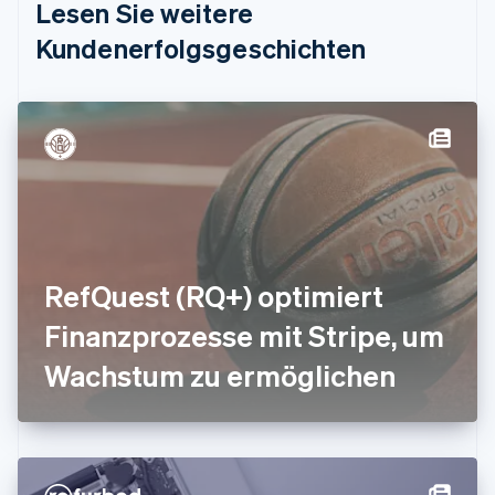
Lesen Sie weitere
Deutsch
English
Estland
Kundenerfolgsgeschichten
English
Festlandchina
简体中文
English
Finnland
English
Svenska
Frankreich
Français
English
Gibraltar
English
Griechenland
English
RefQuest (RQ+) optimiert
Indien
Finanzprozesse mit Stripe, um
English
Irland
Wachstum zu ermöglichen
English
Italien
Italiano
English
Japan
日本語
English
Kanada