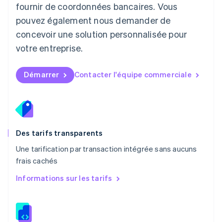
Malaisie
fournir de coordonnées bancaires. Vous
English
简体中文
pouvez également nous demander de
Malte
concevoir une solution personnalisée pour
English
Mexique
votre entreprise.
Español
English
Norvège
English
Démarrer
Contacter l'équipe commerciale
Nouvelle-Zélande
English
Pays-Bas
Nederlands
English
Pologne
English
Des tarifs transparents
Portugal
Une tarification par transaction intégrée sans aucuns
Português
English
frais cachés
R.A.S. de Hong Kong, Chine
English
简体中文
Informations sur les tarifs
République tchèque
English
Roumanie
English