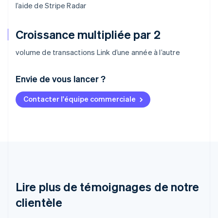
l’aide de Stripe Radar
Croissance multipliée par 2
volume de transactions Link d’une année à l’autre
Envie de vous lancer ?
Contacter l'équipe commerciale
Allemagne
Deutsch
English
Australie
English
Autriche
Deutsch
English
Belgique
Nederlands
Français
Deutsch
English
Brésil
Lire plus de témoignages de notre
Português
English
clientèle
Bulgarie
English