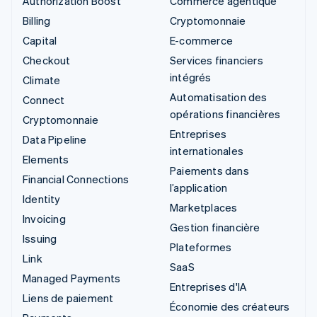
Authorization Boost
Commerce agentique
Billing
Cryptomonnaie
Capital
E-commerce
Checkout
Services financiers
intégrés
Climate
Automatisation des
Connect
opérations financières
Cryptomonnaie
Entreprises
Data Pipeline
internationales
Elements
Paiements dans
Financial Connections
l’application
Identity
Marketplaces
Invoicing
Gestion financière
Issuing
Plateformes
Link
SaaS
Managed Payments
Entreprises d'IA
Liens de paiement
Économie des créateurs