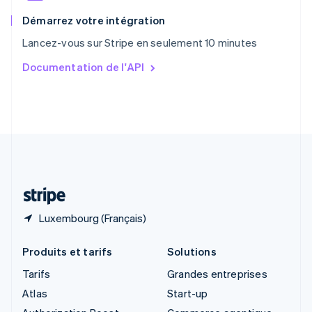
Royaume-Uni
English
Démarrez votre intégration
Singapour
Lancez-vous sur Stripe en seulement 10 minutes
English
简体中文
Slovaquie
Documentation de l'API
English
Slovénie
English
Italiano
Suède
Svenska
English
Suisse
Deutsch
Français
Italiano
English
Thaïlande
ไทย
English
Luxembourg (Français)
Produits et tarifs
Solutions
Tarifs
Grandes entreprises
Atlas
Start-up