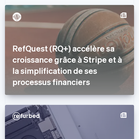
Canada
English
Français
Chine continentale
简体中文
English
Chypre
English
Croatie
English
Italiano
RefQuest (RQ+) accélère sa
Danemark
croissance grâce à Stripe et à
English
Émirats arabes unis
la simplification de ses
English
Espagne
processus financiers
Español
English
Estonie
English
États-Unis
English
Español
简体中文
Finlande
English
Svenska
France
Français
English