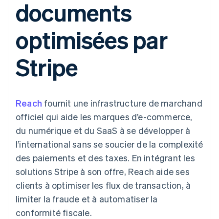
documents
UI flexibles
Recognition
l’application
Gérer des
Moyens de
Comptabilité
Entreprise
Marketplaces
abonnements
paiement
automatisée
Gestion financière
Proposer une
optimisées par
Accès à plus
Stripe Sigma
Roadmap produit
Plateformes
facturation à l'usage
de 125
Rapports
Sessions : conférence
SaaS
Émettre des cartes
Terminal
personnalisés
annuelle
bancaires adossées à
Stripe
Paiements en
Data Pipeline
Carrières
des stablecoins
personne
Synchronisation
Communiqués de
Fournir et gérer des
Authorization
des données
presse
services avec des
Par secteur
Boost
Stripe Press
agents
Acceptation
Reach
optimisée
fournit une infrastructure de marchand
Entreprises d'IA
Link
Économie des
officiel qui aide les marques d’e-commerce,
Paiements
créateurs
Contact
Ressources
Jeux
du numérique et du SaaS à se développer à
accélérés
Hôtellerie, voyages et
Financial
Contacter notre équipe
l’international sans se soucier de la complexité
loisirs
Intégrations
Connections
Assurance
d'applications
Comptes
des paiements et des taxes. En intégrant les
Devenir partenaire
Médias et
Exemples de code
financiers
solutions Stripe à son offre, Reach aide ses
divertissements
Blog des développeurs
associés
Organisations à but
clients à optimiser les flux de transaction, à
non lucratif
État de l'API
limiter la fraude et à automatiser la
Services aux
Plus
entreprises
conformité fiscale.
Product roadmap
Secteur public