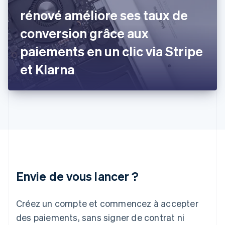
Gibraltar
rénové améliore ses taux de
English
Grèce
conversion grâce aux
English
Hongrie
paiements en un clic via Stripe
English
Inde
et Klarna
English
Irlande
English
Italie
Italiano
English
Japon
日本語
English
Lettonie
English
Liechtenstein
Envie de vous lancer ?
Deutsch
English
Lituanie
English
Créez un compte et commencez à accepter
Luxembourg
des paiements, sans signer de contrat ni
Français
Deutsch
English