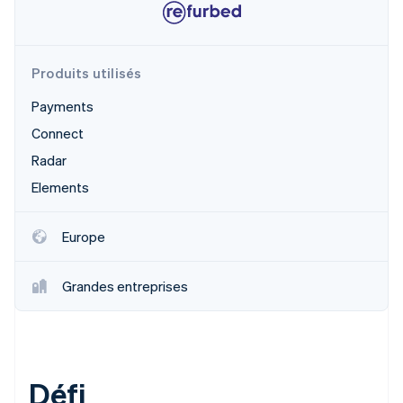
Découvrez les prochaines évolutions
Commerce en ligne
Radar
Prévention de la fraude
Produits utilisés
Écosystème
Atlas
Constitution de start-up
Payments
Partenaires
Climate
Stripe App Marketplace
Connect
Élimination du carbone
Radar
Identity
Elements
Vérification de l'identité
Europe
Grandes entreprises
Stripe Sessions 2026
Découvrez comment Stripe construit l’infrastructure écono
Regarder la vidéo
Défi