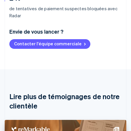
de tentatives de paiement suspectes bloquées avec
Radar
Envie de vous lancer ?
Contacter l'équipe commerciale
Allemagne
Deutsch
English
Australie
English
Autriche
Deutsch
English
Belgique
Nederlands
Français
Deutsch
English
Brésil
Lire plus de témoignages de notre
Português
English
clientèle
Bulgarie
English
Canada
English
Français
Chine continentale