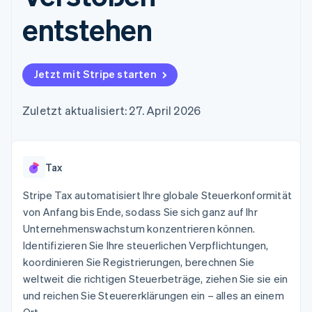
Data Pipeline
Geldmanagement
Marktplatz auf
Zugriff auf mehr als
Datensynchronisierung
entstehen
Produkt-Roadmap
Plattformen
Grundlagen der
125
Stripe Sessions
SaaS
Abonnementverwaltung
Terminal
Karriere
Zahlungen vor Ort
Newsroom
So setzen Sie
Authorization
Stripe Press
nutzungsbasierte
Jetzt mit Stripe starten
Boost
Abrechnung um
Nach Branche
Optimierung der
Stablecoin-gestützte
Autorisierungsraten
Zuletzt aktualisiert: 27. April 2026
Karten ausgeben: So
Link
KI-Unternehmen
Kontakt
geht´s
Beschleunigter
Creator Economy
Bereitstellung und
Bezahlvorgang
Gaming
Verwaltung von
Sales-Team
Financial
Bewirtung, Reisen und
Diensten mit Agenten
kontaktieren
Tax
Connections
Freizeit
Partner werden
Verbundene
Versicherungen
Stripe Tax automatisiert Ihre globale Steuerkonformität
Medien und
Finanzdaten
Unterhaltung
von Anfang bis Ende, sodass Sie sich ganz auf Ihr
Ressourcen
Gemeinnützige
Unternehmenswachstum konzentrieren können.
Organisationen
Identifizieren Sie Ihre steuerlichen Verpflichtungen,
Fachdienstleistungen
App-Integrationen
Mehr
Öffentlicher Sektor
Code-Beispiele
koordinieren Sie Registrierungen, berechnen Sie
Product roadmap
Einzelhandel
Entwickler-Blog
weltweit die richtigen Steuerbeträge, ziehen Sie sie ein
Ausblick
API-Status
und reichen Sie Steuererklärungen ein – alles an einem
Radar