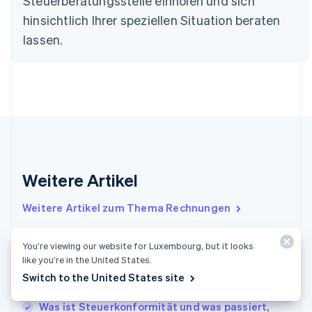
Steuerberatungsstelle einholen und sich
English
Deutschland
hinsichtlich Ihrer speziellen Situation beraten
Deutsch
English
lassen.
Estland
English
Festlandchina
简体中文
English
Finnland
English
Svenska
Frankreich
Français
English
Gibraltar
English
Weitere Artikel
Griechenland
English
Weitere Artikel zum Thema Rechnungen
Indien
English
Irland
You’re viewing our website for Luxembourg, but it looks
Wyoming Sales Tax-Satz: Staatliche,
like you’re in the United States.
English
landkreisweite und städtische Steuersätze
Italien
Switch to the United States site
erklärt
Italiano
English
Japan
Was ist Steuerkonformität und was passiert,