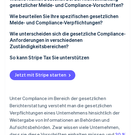
gesetzlicher Melde- und Compliance-Vorschriften?
Steuererklärungen und -zahlungen
Strafen für verspätete Einreichungen
Wie beurteilen Sie Ihre spezifischen gesetzlichen
Anforderungen an den Jahresabschluss
Melde- und Compliance-Verpflichtungen?
Behördliche Überprüfung bei unvollständigen
Verpflichtungen in Bezug auf Beschäftigung und
Einreichungen
Verpflichtungen auf Unternehmensebene
Wie unterscheiden sich die gesetzliche Compliance-
Lohnabrechnung
Anforderungen in verschiedenen
Eingeschränkter Zugang zu Krediten
Steuerpflichten nach Zuständigkeitsbereich
Zuständigkeitsbereichen?
Branchenspezifische Anforderungen
Risiko bei der Due-Diligence-Prüfung durch
Compliance im Bereich Beschäftigung
Rechnungslegungsstandards
So kann Stripe Tax Sie unterstützen
Investorinnen und Investoren
Daten- und branchenspezifische Anforderungen
Häufigkeit der Einreichung von Steuererklärungen
Lizenzrisiko in regulierten Branchen
Jetzt mit Stripe starten
Prüfungsschwellen
Risikoüberlagerung im Laufe der Zeit
Lohn- und Gehaltsabrechnung
Unter Compliance im Bereich der gesetzlichen
Berichterstattung versteht man die gesetzlichen
Verpflichtungen eines Unternehmens hinsichtlich der
Weitergabe von Informationen an Behörden und
Aufsichtsbehörden. Zwar wissen viele Unternehmen,
dass sie diese Vorschriften einhalten müssen, und
30 %