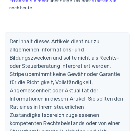
Erfahren Sie mehr
über Stripe Tax oder
starten Sie
noch heute.
Der Inhalt dieses Artikels dient nur zu
allgemeinen Informations- und
Bildungszwecken und sollte nicht als Rechts-
oder Steuerberatung interpretiert werden.
Stripe übernimmt keine Gewähr oder Garantie
Australien
für die Richtigkeit, Vollständigkeit,
English
Angemessenheit oder Aktualität der
Belgien
Informationen in diesem Artikel. Sie sollten den
Nederlands
Français
Deutsch
English
Brasilien
Rat eines in Ihrem steuerlichen
Português
English
Zuständigkeitsbereich zugelassenen
Bulgarien
English
kompetenten Rechtsbeistands oder von einer
Dänemark