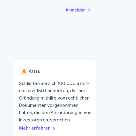
Anmelden
Ressourcen
Ecosystem
Kontakt
nd Marktplätze
Mehr
App-Integrationen
Partner
Sales-Team kontaktieren
Product roadmap
Code-Beispiele
Stripe App-Marktplatz
Partner werden
Ausblick
 Plattformen
Entwickler-Blog
 platforms
eit
API-Status
Radar
Betrugsprävention
eistungen
Atlas
Atlas
onen
virtuelle Karten
Start-up-Gründung
Schließen Sie sich 100.000 Start-
ups aus 180 Ländern an, die ihre
Climate
CO₂-Entnahme
Gründung mithilfe von rechtlichen
Dokumenten vorgenommen
Identity
Online-Identitätsprüfung
haben, die den Anforderungen von
Investoren entsprechen.
Mehr erfahren