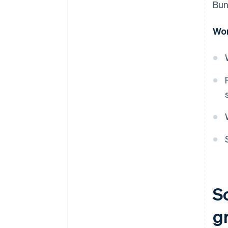
83(b)-Steuerformulars
Bun
Hochwertige rechtliche
Unternehmensdokumente
Wor
Ein Jahr Stripe Payments
kostenlos, plus
Partnergutschriften und
Rabatte im Wert von
50.000 USD
S
g