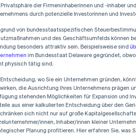
 Privatsphäre der Firmeninhaberinnen und -inhaber u
ernehmens durch potenzielle Investorinnen und Invest
grund von bundesstaatsspezifischen Steuerbestimmu
utzmaßnahmen und des Geschäftsumfelds können bes
ndung besonders attraktiv sein. Beispielsweise sind
üb
ternehmen
im Bundesstaat Delaware gegründet, obwoh
ht physisch tätig sind.
 Entscheidung, wo Sie ein Unternehmen gründen, könnt
as
wirken, die Ausrichtung Ihres Unternehmens prägen und
fügung stehenden Möglichkeiten für Expansion und Inv
teile aus einer kalkulierten Entscheidung über den Ge
chränken sich nicht nur auf große Kapitalgesellschaft
zelunternehmer/innen, Inhaber/innen kleiner Unterne
ategischer Planung profitieren. Hier erfahren Sie, was 