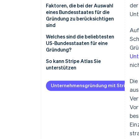
der
Faktoren, die bei der Auswahl
eines Bundesstaates für die
Unt
Gründung zu berücksichtigen
sind
Auf
Welches sind die beliebtesten
Sch
US-Bundesstaaten für eine
Grü
Gründung?
Un
Delaware
So kann Stripe Atlas Sie
nic
unterstützen
Nevada
Beantragung bei Atlas
Die
Wyoming
Unternehmensgründung mit Stripe Atl
aus
Zahlungen und Bankgeschäfte
Heimat-Bundesstaat
vor Erhalt der EIN-Nummer
Ver
akzeptieren
Vor
Erwerb von Gründeranteilen
bes
ohne Barmittel
Ein
str
Automatische Einreichung des