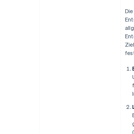
Die
Ent
all
Ent
Zie
fes