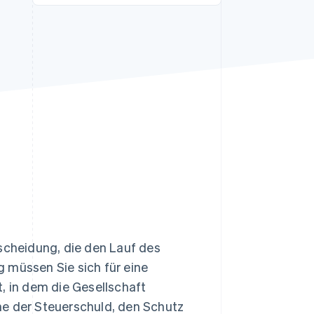
Stripe-Sessions 2026
Erfahren Sie, wie Stripe
Lösungen für die
Wirtschaftsinfrastruktur
für KI aufbaut.
Jetzt ansehen
tscheidung, die den Lauf des
müssen Sie sich für eine
, in dem die Gesellschaft
he der Steuerschuld, den Schutz