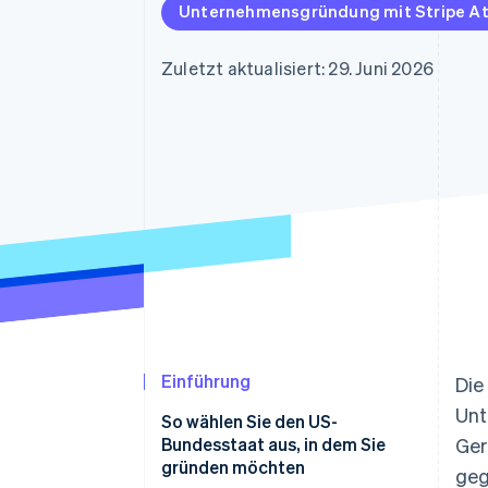
Optimierung der
Datensynchronisier
Unternehmensgründung mit Stripe At
Autorisierungsraten
Link
Beschleunigter Bezahlvorgang
Zuletzt aktualisiert: 29. Juni 2026
Financial Connections
Verbundene Finanzdaten
Einführung
Die
Unt
So wählen Sie den US-
Bundesstaat aus, in dem Sie
Ger
gründen möchten
geg