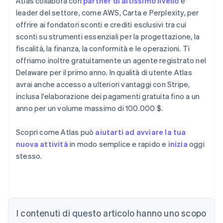
Atlas collabora con
partner di altissimo livello
e
leader del settore, come AWS, Carta e Perplexity, per
offrire ai fondatori sconti e crediti esclusivi tra cui
sconti su strumenti essenziali per la progettazione, la
fiscalità, la finanza, la conformità e le operazioni. Ti
offriamo inoltre gratuitamente un agente registrato nel
Delaware per il primo anno. In qualità di utente Atlas
avrai anche accesso a ulteriori vantaggi con Stripe,
inclusa l'elaborazione dei pagamenti gratuita fino a un
anno per un volume massimo di 100.000 $.
Scopri come Atlas può
aiutarti ad avviare la tua
nuova attività
in modo semplice e rapido e
inizia
oggi
stesso.
Australia
English
Austria
I contenuti di questo articolo hanno uno scopo
Deutsch
English