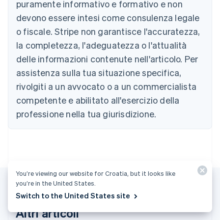
puramente informativo e formativo e non
Belgio
devono essere intesi come consulenza legale
Nederlands
Français
Deutsch
English
Brasile
o fiscale. Stripe non garantisce l'accuratezza,
Português
English
la completezza, l'adeguatezza o l'attualità
Bulgaria
English
delle informazioni contenute nell'articolo. Per
Canada
assistenza sulla tua situazione specifica,
English
Français
Cina continentale
rivolgiti a un avvocato o a un commercialista
简体中文
English
competente e abilitato all'esercizio della
Cipro
professione nella tua giurisdizione.
English
Croazia
English
Italiano
Danimarca
English
Emirati Arabi Uniti
You’re viewing our website for Croatia, but it looks like
English
Estonia
you’re in the United States.
English
Switch to the United States site
Finlandia
Altri articoli
English
Svenska