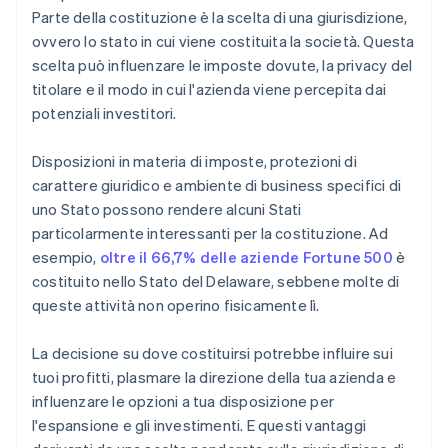
utilizzo di contanti
Parte della costituzione è la scelta di una giurisdizione,
ovvero lo stato in cui viene costituita la società. Questa
Presentare automaticamente la richiesta per
l’opzione 83(b)
scelta può influenzare le imposte dovute, la privacy del
titolare e il modo in cui l'azienda viene percepita dai
Documenti legali aziendali con idoneità globale
potenziali investitori.
Un anno di Stripe Payments gratis, oltre a 50.000 $
in crediti e sconti offerti da partner
Disposizioni in materia di imposte, protezioni di
carattere giuridico e ambiente di business specifici di
uno Stato possono rendere alcuni Stati
particolarmente interessanti per la costituzione. Ad
esempio,
oltre il 66,7% delle aziende Fortune 500
è
costituito nello Stato del Delaware, sebbene molte di
queste attività non operino fisicamente lì.
La decisione su dove costituirsi potrebbe influire sui
tuoi profitti, plasmare la direzione della tua azienda e
influenzare le opzioni a tua disposizione per
l'espansione e gli investimenti. E questi vantaggi