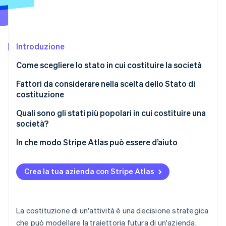
Scopri cosa ti aspetta
Radar
Ecosistema
Prevenzione delle frodi
Introduzione
Partner
Atlas
Stripe App Marketplace
Costituzione di start-up
Come scegliere lo stato in cui costituire la società
Climate
Rimozione del carbonio
Fattori da considerare nella scelta dello Stato di
costituzione
Identity
Verifica online dell'identità
Quali sono gli stati più popolari in cui costituire una
società?
Delaware
In che modo Stripe Atlas può essere d’aiuto
Nevada
Come presentare una richiesta di costituzione su
Stripe Sessions 2026
Atlas
Crea la tua azienda con Stripe Atlas
Scopri come Stripe sta costruendo l'infrastruttura economi
Wyoming
Guarda ora
Accettare pagamenti e operazioni bancarie prima
Stato di origine
della ricezione del codice EIN
La costituzione di un'attività è una decisione strategica
Acquistare azioni in qualità di fondatori senza
che può modellare la traiettoria futura di un'azienda.