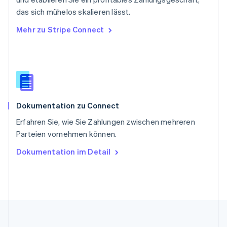
Slowakei
das sich mühelos skalieren lässt.
English
Mehr zu Stripe Connect
Slowenien
English
Italiano
Sonderverwaltungsregion Hongkong,
China
English
简体中文
Spanien
Español
English
Dokumentation zu Connect
Thailand
ไทย
English
Erfahren Sie, wie Sie Zahlungen zwischen mehreren
Tschechische Republik
Parteien vornehmen können.
English
Ungarn
Dokumentation im Detail
English
Vereinigte Arabische Emirate
English
Vereinigte Staaten
English
Español
简体中文
Vereinigtes Königreich
English