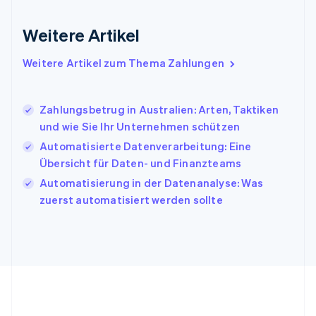
English
Irland
Weitere Artikel
English
Italien
Italiano
English
Weitere Artikel zum Thema Zahlungen
Japan
日本語
English
Kanada
Zahlungsbetrug in Australien: Arten, Taktiken
English
Français
und wie Sie Ihr Unternehmen schützen
Kroatien
English
Italiano
Automatisierte Datenverarbeitung: Eine
Lettland
Übersicht für Daten- und Finanzteams
English
Automatisierung in der Datenanalyse: Was
Liechtenstein
zuerst automatisiert werden sollte
Deutsch
English
Litauen
English
Luxemburg
Français
Deutsch
English
Malaysia
English
简体中文
Malta
English