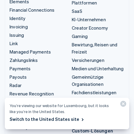
Elements
Plattformen
Financial Connections
SaaS
Identity
KI-Unternehmen
Invoicing
Creator Economy
Issuing
Gaming
Link
Bewirtung, Reisen und
Managed Payments
Freizeit
Zahlungslinks
Versicherungen
Payments
Medien und Unterhaltung
Payouts
Gemeinnützige
Organisationen
Radar
Fachdienstleistungen
Revenue Recognition
Öffentlicher Sektor
Stripe Sigma
You’re viewing our website for Luxembourg, but it looks
Einzelhandel
Tax
like you’re in the United States.
Terminal
Switch to the United States site
Integrationen und
Treasury
Custom-Lösungen