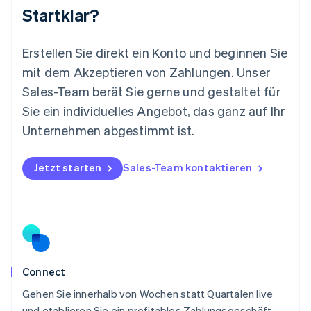
Startklar?
Mexiko
Español
English
Neuseeland
Erstellen Sie direkt ein Konto und beginnen Sie
English
mit dem Akzeptieren von Zahlungen. Unser
Niederlande
Nederlands
English
Sales-Team berät Sie gerne und gestaltet für
Norwegen
Sie ein individuelles Angebot, das ganz auf Ihr
English
Österreich
Unternehmen abgestimmt ist.
Deutsch
English
Polen
Jetzt starten
Sales-Team kontaktieren
English
Portugal
Português
English
Rumänien
English
Schweden
Svenska
English
Schweiz
Connect
Deutsch
Français
Italiano
English
Gehen Sie innerhalb von Wochen statt Quartalen live
Singapur
English
简体中文
und etablieren Sie ein profitables Zahlungsgeschäft,