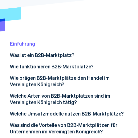
Betrugsprävention
Ecosystem
Atlas
Start-up-Gründung
Partner
Stripe App-Marktplatz
Climate
CO₂-Entnahme
Identity
Einführung
Online-Identitätsprüfung
Was ist ein B2B-Marktplatz?
Wie funktionieren B2B-Marktplätze?
Wie prägen B2B-Marktplätze den Handel im
Stripe-Sessions 2026
Vereinigten Königreich?
Erfahren Sie, wie Stripe Lösungen für die Wirts
Jetzt ansehen
Welche Arten von B2B-Marktplätzen sind im
Vereinigten Königreich tätig?
Welche Umsatzmodelle nutzen B2B-Marktplätze?
Was sind die Vorteile von B2B-Marktplätzen für
Unternehmen im Vereinigten Königreich?