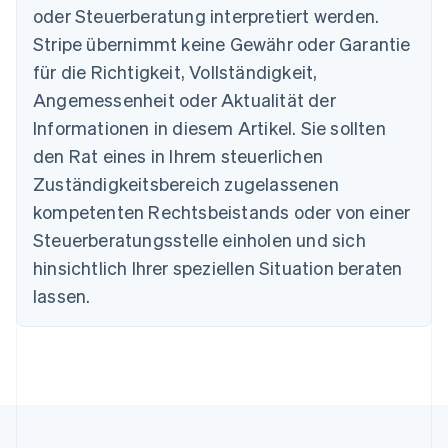
Nederlands
Français
Deutsch
English
oder Steuerberatung interpretiert werden.
Brasilien
Stripe übernimmt keine Gewähr oder Garantie
Português
English
Bulgarien
für die Richtigkeit, Vollständigkeit,
English
Angemessenheit oder Aktualität der
Dänemark
Informationen in diesem Artikel. Sie sollten
English
Deutschland
den Rat eines in Ihrem steuerlichen
Deutsch
English
Zuständigkeitsbereich zugelassenen
Estland
English
kompetenten Rechtsbeistands oder von einer
Festlandchina
Steuerberatungsstelle einholen und sich
简体中文
English
Finnland
hinsichtlich Ihrer speziellen Situation beraten
English
Svenska
lassen.
Frankreich
Français
English
Gibraltar
English
Griechenland
English
Indien