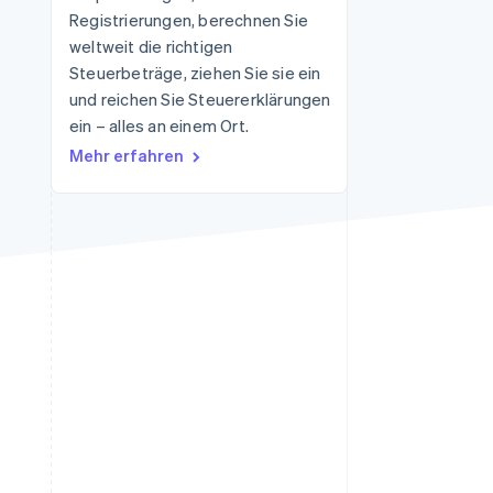
Registrierungen, berechnen Sie
weltweit die richtigen
Steuerbeträge, ziehen Sie sie ein
Stripe-Sessions 2026
Erfahren Sie, wie Stripe
und reichen Sie Steuererklärungen
Lösungen für die
ein – alles an einem Ort.
Wirtschaftsinfrastruktur
Mehr erfahren
für KI aufbaut.
Jetzt ansehen