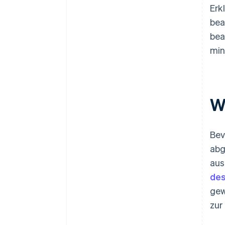
Erk
bea
bea
min
W
Bev
abg
aus
des
gew
zur