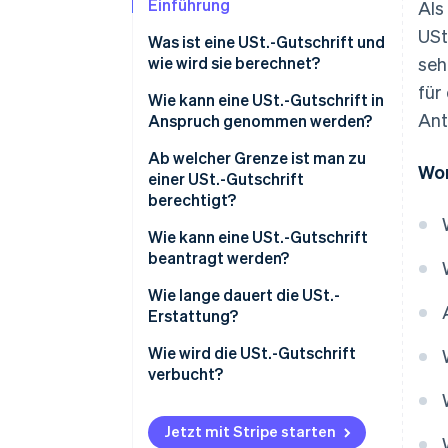
Einführung
Als
USt
Was ist eine USt.-Gutschrift und
wie wird sie berechnet?
seh
für
Wie kann eine USt.-Gutschrift in
Ant
Anspruch genommen werden?
Ab welcher Grenze ist man zu
Wor
einer USt.-Gutschrift
berechtigt?
Wie kann eine USt.-Gutschrift
beantragt werden?
Formulare für die
Wie lange dauert die USt.-
Umsatzsteuererklärung
Erstattung?
Antragsformulare zur
Wie wird die USt.-Gutschrift
Rückerstattung
verbucht?
Jetzt mit Stripe starten