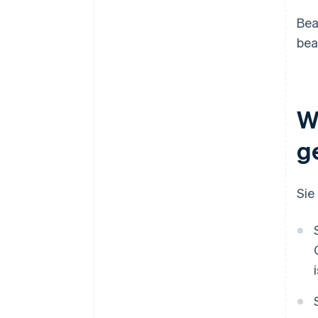
Bea
bea
W
g
Sie