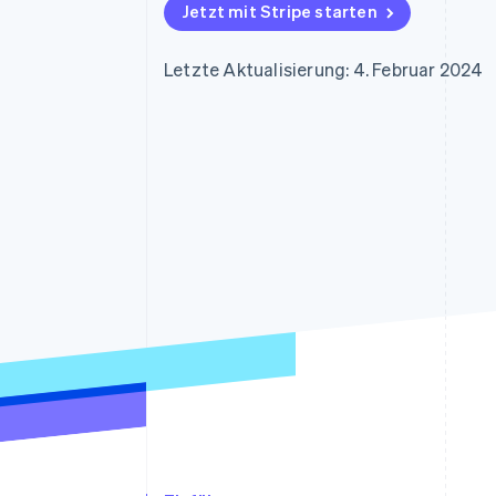
Optimierung der
Datensynchronisier
Jetzt mit Stripe starten
Autorisierungsraten
Link
Beschleunigter Bezahlvorgang
Letzte Aktualisierung: 4. Februar 2024
Financial Connections
Verbundene Finanzdaten