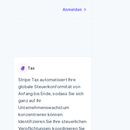
Anmelden
Ressourcen
Ecosystem
Kontakt
nd Marktplätze
Mehr
App-Integrationen
Partner
Sales-Team kontaktieren
Product roadmap
Code-Beispiele
Stripe App-Marktplatz
Partner werden
Ausblick
 Plattformen
Entwickler-Blog
eit
API-Status
Radar
Betrugsprävention
Tax
Atlas
onen
Start-up-Gründung
Stripe Tax automatisiert Ihre
globale Steuerkonformität von
Climate
CO₂-Entnahme
Anfang bis Ende, sodass Sie sich
ganz auf Ihr
Identity
Online-Identitätsprüfung
Unternehmenswachstum
konzentrieren können.
Identifizieren Sie Ihre steuerlichen
Verpflichtungen, koordinieren Sie