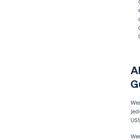
A
G
Wen
jed
USt
Wen