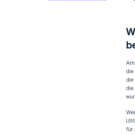
Wa
b
Am 
die
die
die
wur
Wen
USt
für