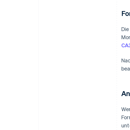
Fo
Die
Mon
CA
Nac
bea
An
Wen
For
unt