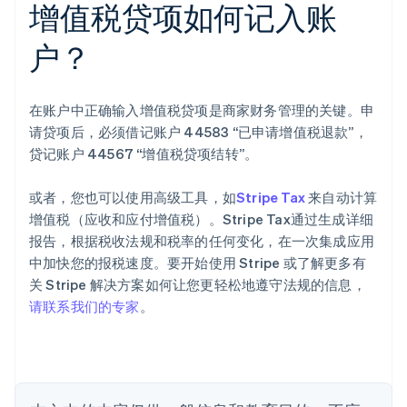
增值税贷项如何记入账
户？
在账户中正确输入增值税贷项是商家财务管理的关键。申
阿联酋
请贷项后，必须借记账户 44583 “已申请增值税退款”，
English
贷记账户 44567 “增值税贷项结转”。
爱尔兰
English
爱沙尼亚
或者，您也可以使用高级工具，如
Stripe Tax
来自动计算
English
增值税（应收和应付增值税）。Stripe Tax通过生成详细
奥地利
报告，根据税收法规和税率的任何变化，在一次集成应用
Deutsch
English
中加快您的报税速度。要开始使用 Stripe 或了解更多有
澳大利亚
关 Stripe 解决方案如何让您更轻松地遵守法规的信息，
English
巴西
请联系我们的专家
。
Português
English
保加利亚
English
比利时
Nederlands
Français
Deutsch
English