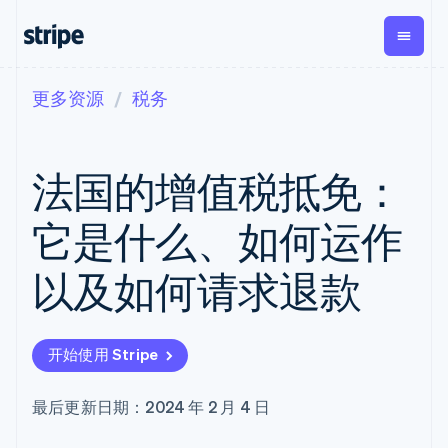
更多资源
税务
按企业阶段
文档
学习
支付
营收
资金管理
平台
易市
大型企业
Stripe 文档
博客
Payments
Billing
Treasury
初创企业
API 参考文档
客户案例
法国的增值税抵免：
在线支付
经常性收入
Con
库与 SDK
指南
企业财务
Managed
Metronome
Stripe Apps
Payments
按用量计费
Global
平台
它是什么、如何运作
备案商家解决
Payouts
Subscriptions
Capi
按应用场景
方案
平
支持
向第三方
订阅管理
Payment links
客户
以及如何请求退款
指南
智能体商务
打款
Invoicing
Trea
加密货币
获取支持
无代码支付
一次性或定期
Capital
平
电子商务
接受线上付款
管理支持方案
企业融资
Checkout
账单
嵌入
嵌入式金融
实施预建结账流程
专业服务
预构建支付界
Crypto
Tax
融服
开始使用 Stripe
财务自动化
构建平台或交易市场
钱包、稳
面
销售税和增值
Iss
全球化企业
管理订阅
定币发行
Elements
税自动化
实体
应用内支付
提供按用量计费
灵活的 UI 组件
和发卡基
Crypto
Revenue
虚拟
最后更新日期：2024 年 2 月 4 日
交易市场
发行稳定币支持的支付卡
Onramp
支付方式
Recognition
础设施
公司
资金管理
使用代理预配和管理服务
可嵌入的
Access to
会计自动化
平台