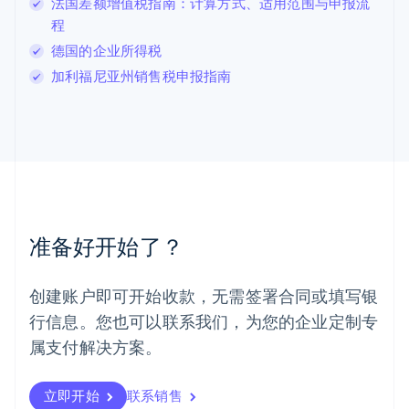
法国差额增值税指南：计算方式、适用范围与申报流
列支敦士登
程
Deutsch
English
卢森堡
德国的企业所得税
Français
Deutsch
English
加利福尼亚州销售税申报指南
罗马尼亚
English
马尔他
English
马来西亚
English
简体中文
美国
English
Español
简体中文
墨西哥
准备好开始了？
Español
English
挪威
English
创建账户即可开始收款，无需签署合同或填写银
葡萄牙
行信息。您也可以联系我们，为您的企业定制专
Português
English
日本
属支付解决方案。
日本語
English
瑞典
立即开始
联系销售
Svenska
English