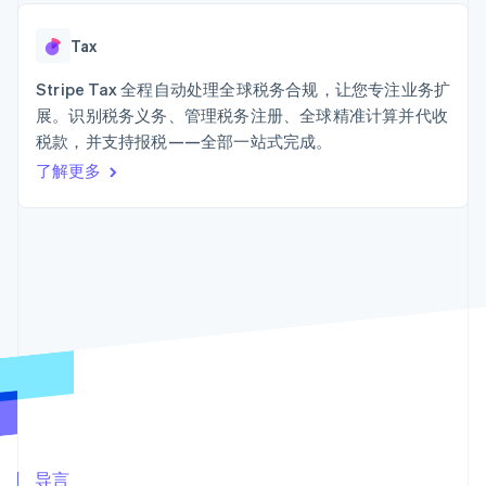
加密货币
125+
Stripe Sigma
产品路线图
SaaS
自定义报告
购买
Terminal
Sessions 年度大会
线下支付
Data Pipeline
Tax
招聘
数据同步
Authorization
资源
新闻编辑室
Boost
Stripe Tax 全程自动处理全球税务合规，让您专注业务扩
Stripe Press
支付成功率优
按行业
应用程序集成
展。识别税务义务、管理税务注册、全球精准计算并代收
化
代码示例
税款，并支持报税——全部一站式完成。
Link
AI 企业
开发者博客
加速结账
创作者经济
API 状态
了解更多
联系
Financial
游戏
Connections
酒店、旅游与休闲
联系销售
关联金融账户
保险
成为合作伙伴
数据
媒体与娱乐
非营利组织
专业服务
公共部门
零售
更多
Product roadmap
了解未来规划
生态系统
Radar
欺诈防范
合作伙伴
Atlas
Stripe App Marketplace
导言
初创企业注册