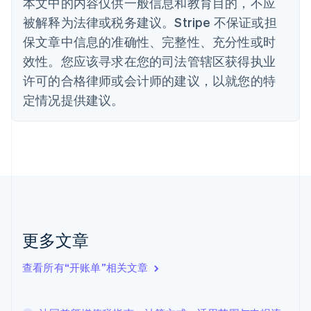
本文中的内容仅供一般信息和教育目的，不应
波兰
被解释为法律或税务建议。Stripe 不保证或担
English
丹麦
保文章中信息的准确性、完整性、充分性或时
English
效性。您应该寻求在您的司法管辖区获得执业
德国
Deutsch
English
许可的合格律师或会计师的建议，以就您的特
法国
定情况提供建议。
Français
English
芬兰
English
Svenska
荷兰
Nederlands
English
加拿大
English
Français
捷克
English
克罗地亚
更多文章
English
Italiano
拉脱维亚
查看所有“开账单”相关文章
English
立陶宛
English