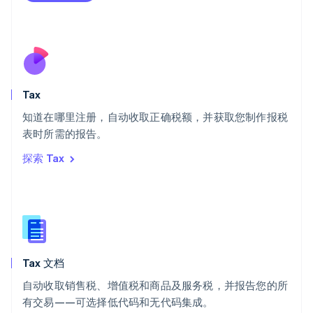
瑞士
Deutsch
Français
Italiano
English
塞浦路斯
English
斯洛伐克
English
斯洛文尼亚
Tax
English
Italiano
知道在哪里注册，自动收取正确税额，并获取您制作报税
泰国
ไทย
English
表时所需的报告。
希腊
探索 Tax
English
西班牙
Español
English
新加坡
English
简体中文
新西兰
English
Tax 文档
匈牙利
English
自动收取销售税、增值税和商品及服务税，并报告您的所
意大利
有交易——可选择低代码和无代码集成。
Italiano
English