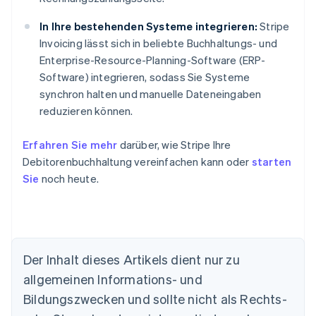
In Ihre bestehenden Systeme integrieren:
Stripe
Invoicing lässt sich in beliebte Buchhaltungs- und
Enterprise-Resource-Planning-Software (ERP-
Software) integrieren, sodass Sie Systeme
synchron halten und manuelle Dateneingaben
reduzieren können.
Erfahren Sie mehr
darüber, wie Stripe Ihre
Debitorenbuchhaltung vereinfachen kann oder
starten
Sie
noch heute.
Australien
Der Inhalt dieses Artikels dient nur zu
English
allgemeinen Informations- und
Belgien
Nederlands
Français
Deutsch
English
Bildungszwecken und sollte nicht als Rechts-
Brasilien