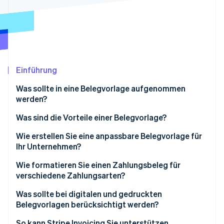
Betrugsprävention
Ecosystem
Atlas
Start-up-Gründung
Partner
Stripe App-Marktplatz
Climate
CO₂-Entnahme
Identity
Einführung
Online-Identitätsprüfung
Was sollte in eine Belegvorlage aufgenommen
werden?
Was sind die Vorteile einer Belegvorlage?
Stripe-Sessions 2026
Wie erstellen Sie eine anpassbare Belegvorlage für
Erfahren Sie, wie Stripe Lösungen für die Wirtschaft
Ihr Unternehmen?
Jetzt ansehen
1. Entwerfen Sie das Layout
Wie formatieren Sie einen Zahlungsbeleg für
verschiedene Zahlungsarten?
2. Passen Sie das Branding an
Was sollte bei digitalen und gedruckten
3. Automatisieren Sie das Hinzufügen der Details
Belegvorlagen berücksichtigt werden?
mit Stripe
So kann Stripe Invoicing Sie unterstützen