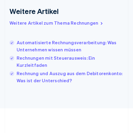
English
Italien
Weitere Artikel
Italiano
English
Japan
Weitere Artikel zum Thema Rechnungen
日本語
English
Kanada
English
Français
Automatisierte Rechnungsverarbeitung: Was
Kroatien
Unternehmen wissen müssen
English
Italiano
Lettland
Rechnungen mit Steuerausweis: Ein
English
Kurzleitfaden
Liechtenstein
Rechnung und Auszug aus dem Debitorenkonto:
Deutsch
English
Litauen
Was ist der Unterschied?
English
Luxemburg
Français
Deutsch
English
Malaysia
English
简体中文
Malta
English
Mexiko