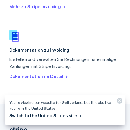
English
Mehr zu Stripe Invoicing
Slowenien
English
Italiano
Sonderverwaltungsregion Hongkong,
China
English
简体中文
Spanien
Español
English
Dokumentation zu Invoicing
Thailand
ไทย
English
Erstellen und verwalten Sie Rechnungen für einmalige
Tschechische Republik
Zahlungen mit Stripe Invoicing.
English
Ungarn
Dokumentation im Detail
English
Vereinigte Arabische Emirate
English
Vereinigte Staaten
You’re viewing our website for Switzerland, but it looks like
English
Español
简体中文
Vereinigtes Königreich
you’re in the United States.
English
Switch to the United States site
Zypern
English