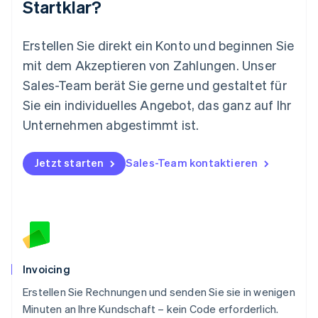
Startklar?
Español
English
Neuseeland
English
Erstellen Sie direkt ein Konto und beginnen Sie
Niederlande
mit dem Akzeptieren von Zahlungen. Unser
Nederlands
English
Norwegen
Sales-Team berät Sie gerne und gestaltet für
English
Sie ein individuelles Angebot, das ganz auf Ihr
Österreich
Deutsch
English
Unternehmen abgestimmt ist.
Polen
English
Portugal
Jetzt starten
Sales-Team kontaktieren
Português
English
Rumänien
English
Schweden
Svenska
English
Schweiz
Deutsch
Français
Italiano
English
Invoicing
Singapur
English
简体中文
Erstellen Sie Rechnungen und senden Sie sie in wenigen
Slowakei
Minuten an Ihre Kundschaft – kein Code erforderlich.