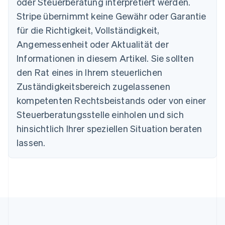
oder Steuerberatung interpretiert werden.
Português
English
Bulgarien
Stripe übernimmt keine Gewähr oder Garantie
English
für die Richtigkeit, Vollständigkeit,
Dänemark
Angemessenheit oder Aktualität der
English
Deutschland
Informationen in diesem Artikel. Sie sollten
Deutsch
English
den Rat eines in Ihrem steuerlichen
Estland
Zuständigkeitsbereich zugelassenen
English
Festlandchina
kompetenten Rechtsbeistands oder von einer
简体中文
English
Steuerberatungsstelle einholen und sich
Finnland
English
Svenska
hinsichtlich Ihrer speziellen Situation beraten
Frankreich
lassen.
Français
English
Gibraltar
English
Griechenland
English
Indien
English
Irland