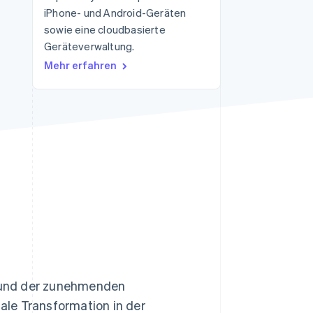
iPhone- und Android-Geräten
sowie eine cloudbasierte
Geräteverwaltung.
Stripe-Sessions 2026
Erfahren Sie, wie Stripe
Mehr erfahren
Lösungen für die
Wirtschaftsinfrastruktur
für KI aufbaut.
Jetzt ansehen
 und der zunehmenden
tale Transformation in der