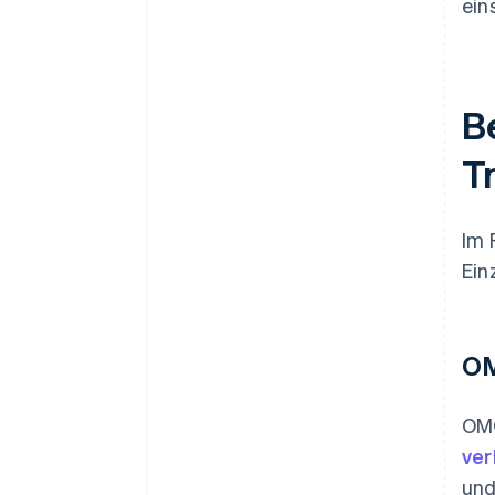
ein
Be
T
Im 
Ein
OM
OMO
ver
und