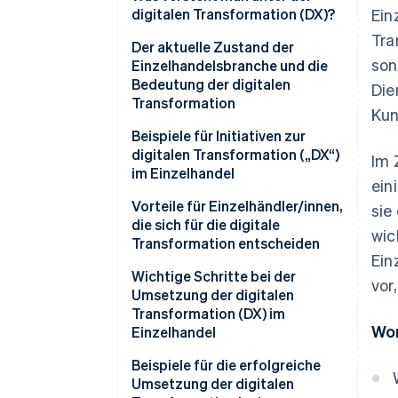
digitalen Transformation (DX)?
Ein
Tra
Der aktuelle Zustand der
son
Einzelhandelsbranche und die
Bedeutung der digitalen
Die
Transformation
Kun
Beispiele für Initiativen zur
digitalen Transformation („DX“)
Im 
im Einzelhandel
ein
OMO-Strategie
Vorteile für Einzelhändler/innen,
sie
die sich für die digitale
wic
Implementierung und
Transformation entscheiden
Integration von Systemen zur
Ein
Optimierung der
Kostensenkung und Minderung
Wichtige Schritte bei der
vor
Betriebsabläufe
des Arbeitskräftemangels
Umsetzung der digitalen
Transformation (DX) im
Präzise Datenerfassung
Wor
Einzelhandel
Ziele der digitalen
Beispiele für die erfolgreiche
Transformation definieren und
Umsetzung der digitalen