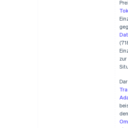
Pre
Tok
Ein
geg
Da
(71
Ein
zur
Sit
Dar
Tra
Ada
bei
den
Omn