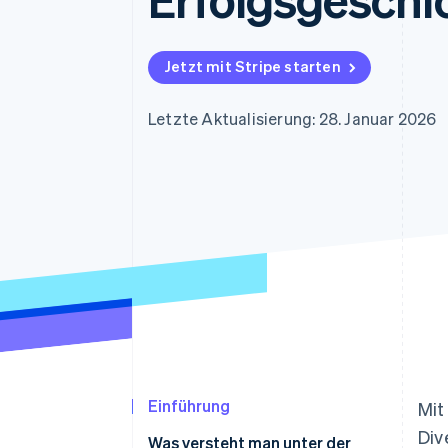
Optimierung der
Datensynchronisier
Autorisierungsraten
Link
Beschleunigter Bezahlvorgang
Jetzt mit Stripe starten
Financial Connections
Verbundene Finanzdaten
Letzte Aktualisierung: 28. Januar 2026
Einführung
Mit
Div
Was versteht man unter der