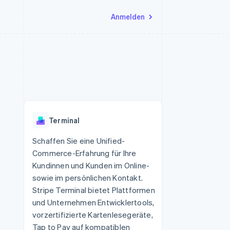
Anmelden
Ressourcen
Ecosystem
Kontakt
nd Marktplätze
Mehr
App-Integrationen
Partner
Sales-Team kontaktieren
Product roadmap
Code-Beispiele
Stripe App-Marktplatz
Partner werden
Ausblick
 Plattformen
Entwickler-Blog
eit
API-Status
Radar
Betrugsprävention
Terminal
Atlas
onen
Start-up-Gründung
Schaffen Sie eine Unified-
Commerce-Erfahrung für Ihre
Climate
CO₂-Entnahme
Kundinnen und Kunden im Online-
sowie im persönlichen Kontakt.
Identity
Online-Identitätsprüfung
Stripe Terminal bietet Plattformen
und Unternehmen Entwicklertools,
vorzertifizierte Kartenlesegeräte,
Tap to Pay auf kompatiblen