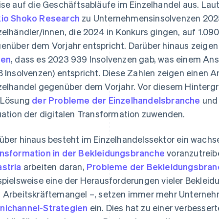
ise auf die Geschäftsabläufe im Einzelhandel aus. La
io Shoko Research
zu Unternehmensinsolvenzen 2025 
zelhändler/innen, die 2024 in Konkurs gingen, auf 1.09
enüber dem Vorjahr entspricht. Darüber hinaus zeigen
ten
, dass es 2023 939 Insolvenzen gab, was einem An
8 Insolvenzen) entspricht. Diese Zahlen zeigen einen A
zelhandel gegenüber dem Vorjahr. Vor diesem Hinter
 Lösung
der Probleme der Einzelhandelsbranche
und 
uation der digitalen Transformation zuwenden.
über hinaus besteht im Einzelhandelssektor ein wachs
nsformation in der Bekleidungsbranche
voranzutreib
stria
arbeiten daran,
Probleme der Bekleidungsbran
spielsweise eine der Herausforderungen vieler Bekle
 Arbeitskräftemangel –, setzen immer mehr Unternehm
ichannel-Strategien
ein. Dies hat zu einer verbessert