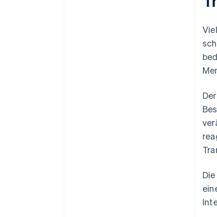
T
Vie
sch
bed
Men
Der
Bes
ver
rea
Tra
Die
ein
Int