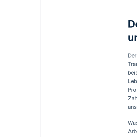
D
u
Der
Tra
bei
Leb
Pro
Zah
ans
Was
Arb