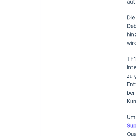
aut
Die
Deb
hin
wir
TF1
int
zu 
Ent
bei
Kun
Um 
Sup
Qua