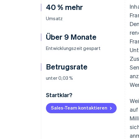
40 % mehr
Inh
Fra
Umsatz
Dem
ren
Über 9 Monate
Fra
Entwicklungszeit gespart
Unt
Zus
Betrugsrate
Sen
anz
unter 0,03 %
Wer
Startklar?
Wei
Sales-Team kontaktieren
auf
Mil
sic
anm