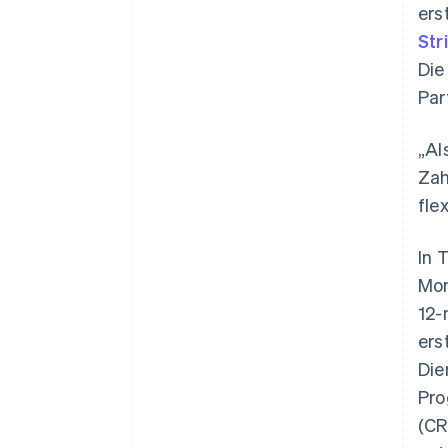
ers
Str
Die
Par
„Al
Zah
fle
In 
Mon
12-
ers
Die
Pro
(CR