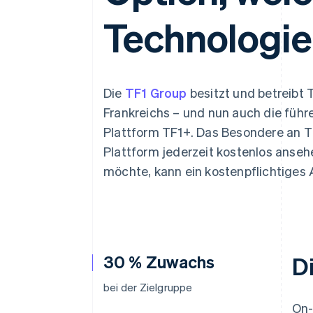
Optimierung der
Datensynchronisier
Autorisierungsraten
Technologie
Link
Beschleunigter Bezahlvorgang
Financial Connections
Verbundene Finanzdaten
Die
TF1 Group
besitzt und betreibt
Frankreichs – und nun auch die fü
Plattform TF1+. Das Besondere an T
Plattform jederzeit kostenlos anseh
möchte, kann ein kostenpflichtiges
30 % Zuwachs
D
bei der Zielgruppe
On-