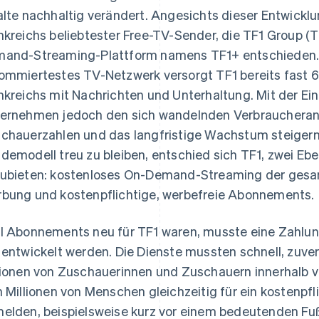
alte nachhaltig verändert. Angesichts dieser Entwicklu
nkreichs beliebtester Free-TV-Sender, die TF1 Group (TF
and-Streaming-Plattform namens TF1+ entschieden. A
ommiertestes TV-Netzwerk versorgt TF1 bereits fast 6
nkreichs mit Nachrichten und Unterhaltung. Mit der E
ernehmen jedoch den sich wandelnden Verbraucheran
chauerzahlen und das langfristige Wachstum steigern.
demodell treu zu bleiben, entschied sich TF1, zwei E
ubieten: kostenloses On-Demand-Streaming der gesam
bung und kostenpflichtige, werbefreie Abonnements.
l Abonnements neu für TF1 waren, musste eine Zahlun
 entwickelt werden. Die Dienste mussten schnell, zuver
lionen von Zuschauerinnen und Zuschauern innerhalb 
h Millionen von Menschen gleichzeitig für ein kostenp
elden, beispielsweise kurz vor einem bedeutenden Fußb