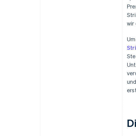
Pre
Str
wir
Um 
Str
Ste
Unt
ver
und
ers
D