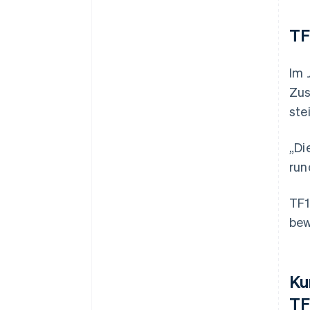
TF
Im 
Zus
ste
„Di
run
TF1
bew
Ku
TF