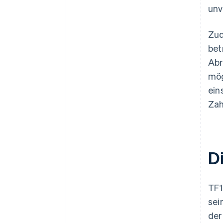
unv
Zud
bet
Abr
mög
ein
Zah
D
TF1
sei
der