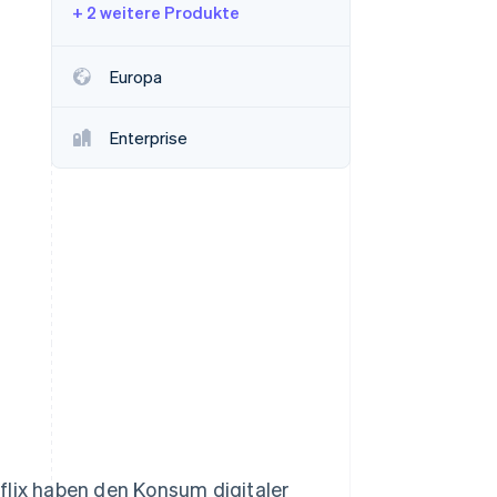
+ 2 weitere Produkte
Stripe-Sessions 2026
Europa
Erfahren Sie, wie Stripe
Lösungen für die
Enterprise
Wirtschaftsinfrastruktur
für KI aufbaut.
Jetzt ansehen
ix haben den Konsum digitaler