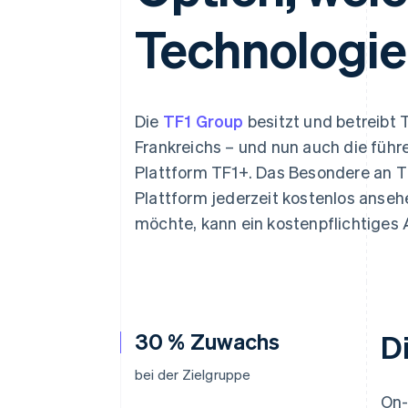
Optimierung der
Datensynchronisier
Autorisierungsraten
Technologie
Link
Beschleunigter Bezahlvorgang
Financial Connections
Verbundene Finanzdaten
Die
TF1 Group
besitzt und betreibt
Frankreichs – und nun auch die fü
Plattform TF1+. Das Besondere an T
Plattform jederzeit kostenlos anseh
möchte, kann ein kostenpflichtiges
30 % Zuwachs
D
bei der Zielgruppe
On-