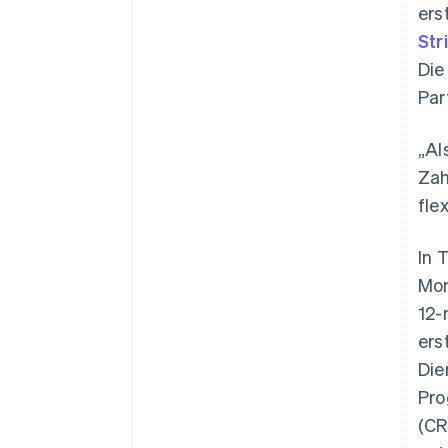
ers
Str
Die
Par
„Al
Zah
fle
In 
Mon
12-
ers
Die
Pro
(CR