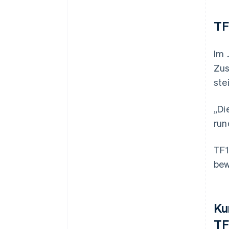
TF
Im 
Zus
ste
„Di
run
TF1
bew
Ku
TF