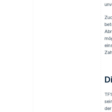
unv
Zud
bet
Abr
mög
ein
Zah
D
TF1
sei
der