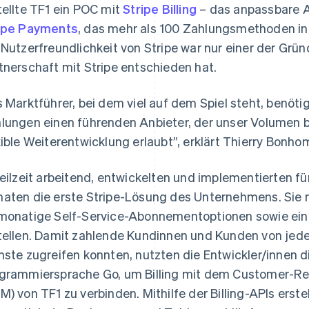
tellte TF1 ein POC mit
Stripe Billing
– das anpassbare 
ipe Payments
, das mehr als 100 Zahlungsmethoden in
 Nutzerfreundlichkeit von Stripe war nur einer der Grün
tnerschaft mit Stripe entschieden hat.
s Marktführer, bei dem viel auf dem Spiel steht, benöti
lungen einen führenden Anbieter, der unser Volumen be
xible Weiterentwicklung erlaubt”, erklärt Thierry Bonh
Teilzeit arbeitend, entwickelten und implementierten fü
aten die erste Stripe-Lösung des Unternehmens. Sie n
monatige Self-Service-Abonnementoptionen sowie ein
tellen. Damit zahlende Kundinnen und Kunden von jede
nste zugreifen konnten, nutzten die Entwickler/innen 
grammiersprache Go, um Billing mit dem Customer-
M) von TF1 zu verbinden. Mithilfe der Billing-APIs erste