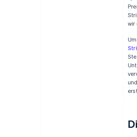
Pre
Str
wir
Um 
Str
Ste
Unt
ver
und
ers
D