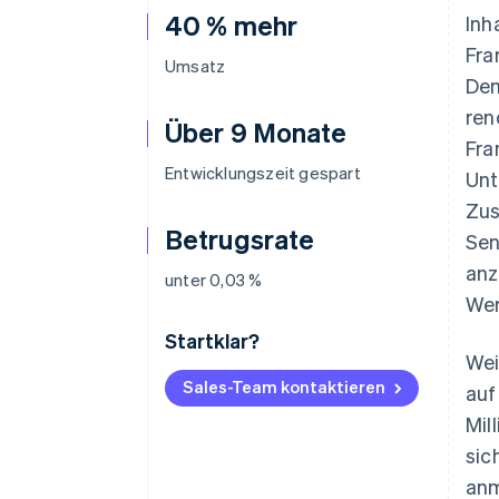
40 % mehr
Inh
Fra
Umsatz
Dem
ren
Über 9 Monate
Fra
Entwicklungszeit gespart
Unt
Zus
Betrugsrate
Sen
anz
unter 0,03 %
Wer
Startklar?
Wei
Sales-Team kontaktieren
auf
Mil
sic
anm