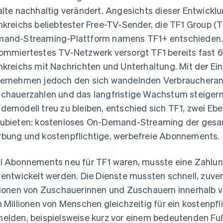
alte nachhaltig verändert. Angesichts dieser Entwicklu
nkreichs beliebtester Free-TV-Sender, die TF1 Group (TF
and-Streaming-Plattform namens TF1+ entschieden. A
ommiertestes TV-Netzwerk versorgt TF1 bereits fast 6
nkreichs mit Nachrichten und Unterhaltung. Mit der E
ernehmen jedoch den sich wandelnden Verbraucheran
chauerzahlen und das langfristige Wachstum steigern.
demodell treu zu bleiben, entschied sich TF1, zwei E
ubieten: kostenloses On-Demand-Streaming der gesam
bung und kostenpflichtige, werbefreie Abonnements.
l Abonnements neu für TF1 waren, musste eine Zahlun
 entwickelt werden. Die Dienste mussten schnell, zuver
lionen von Zuschauerinnen und Zuschauern innerhalb 
h Millionen von Menschen gleichzeitig für ein kostenp
elden, beispielsweise kurz vor einem bedeutenden Fußb