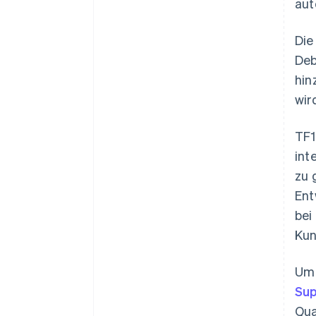
aut
Die
Deb
hin
wir
TF1
int
zu 
Ent
bei
Kun
Um 
Sup
Qua