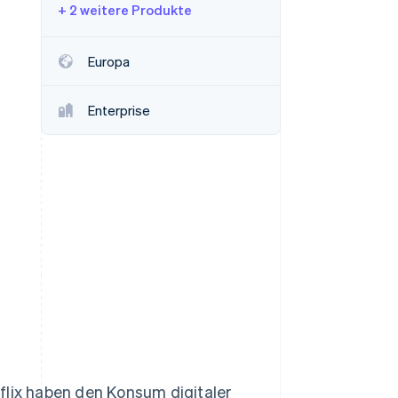
+ 2 weitere Produkte
Stripe-Sessions 2026
Erfahren Sie, wie Stripe
Lösungen für die
Europa
Wirtschaftsinfrastruktur
für KI aufbaut.
Jetzt ansehen
Enterprise
ix haben den Konsum digitaler