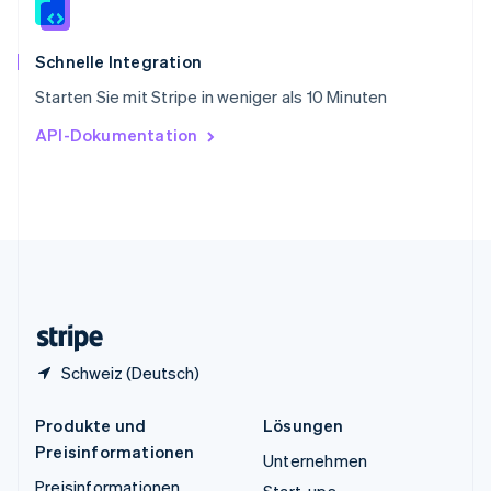
Español
English
Thailand
ไทย
English
Schnelle Integration
Tschechische Republik
Starten Sie mit Stripe in weniger als 10 Minuten
English
Ungarn
API-Dokumentation
English
Vereinigte Arabische Emirate
English
Vereinigte Staaten
English
Español
简体中文
Vereinigtes Königreich
English
Zypern
English
Schweiz (Deutsch)
Produkte und
Lösungen
Preisinformationen
Unternehmen
Preisinformationen