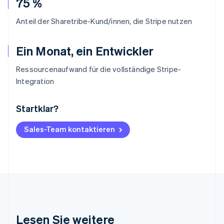
75 %
Anteil der Sharetribe-Kund/innen, die Stripe nutzen
Ein Monat, ein Entwickler
Ressourcenaufwand für die vollständige Stripe-
Integration
Startklar?
Australien
English
Belgien
Sales-Team kontaktieren
Nederlands
Français
Deutsch
English
Brasilien
Português
English
Bulgarien
English
Dänemark
English
Deutschland
Lesen Sie weitere
Deutsch
English