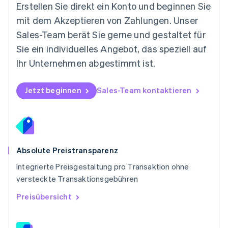
Österreich
Erstellen Sie direkt ein Konto und beginnen Sie
Deutsch
English
mit dem Akzeptieren von Zahlungen. Unser
Polen
Sales-Team berät Sie gerne und gestaltet für
English
Portugal
Sie ein individuelles Angebot, das speziell auf
Português
English
Ihr Unternehmen abgestimmt ist.
Rumänien
English
Schweden
Jetzt beginnen
Sales-Team kontaktieren
Svenska
English
Schweiz
Deutsch
Français
Italiano
English
Singapur
English
简体中文
Slowakei
Absolute Preistransparenz
English
Integrierte Preisgestaltung pro Transaktion ohne
Slowenien
versteckte Transaktionsgebühren
English
Italiano
Sonderverwaltungsregion Hongkong,
Preisübersicht
China
English
简体中文
Spanien