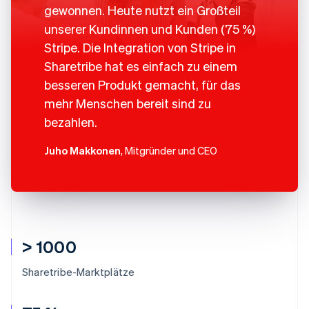
gewonnen. Heute nutzt ein Großteil
unserer Kundinnen und Kunden (75 %)
Stripe. Die Integration von Stripe in
Sharetribe hat es einfach zu einem
besseren Produkt gemacht, für das
mehr Menschen bereit sind zu
bezahlen.
Juho Makkonen
, Mitgründer und CEO
> 1000
Sharetribe-Marktplätze