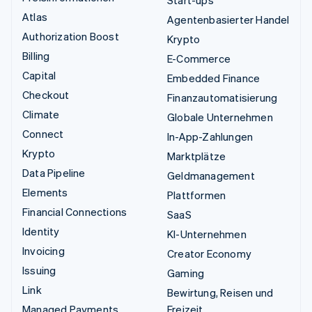
Start-ups
Atlas
Agentenbasierter Handel
Authorization Boost
Krypto
Billing
E-Commerce
Capital
Embedded Finance
Checkout
Finanzautomatisierung
Climate
Globale Unternehmen
Connect
In-App-Zahlungen
Krypto
Marktplätze
Data Pipeline
Geldmanagement
Elements
Plattformen
Financial Connections
SaaS
Identity
KI-Unternehmen
Invoicing
Creator Economy
Issuing
Gaming
Link
Bewirtung, Reisen und
Managed Payments
Freizeit