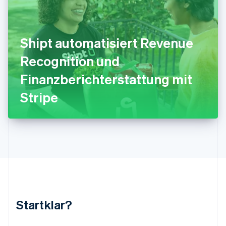
Kroatien
English
Italiano
Lettland
English
Shipt automatisiert Revenue
Liechtenstein
Deutsch
English
Recognition und
Litauen
Finanzberichterstattung mit
English
Luxemburg
Stripe
Français
Deutsch
English
Malaysia
English
简体中文
Malta
English
Mexiko
Español
English
Neuseeland
English
Niederlande
Nederlands
English
Startklar?
Norwegen
English