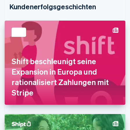
Estland
Kundenerfolgsgeschichten
English
Festlandchina
简体中文
English
Finnland
English
Svenska
Frankreich
Français
English
Gibraltar
English
Shift beschleunigt seine
Griechenland
English
Expansion in Europa und
Indien
rationalisiert Zahlungen mit
English
Irland
Stripe
English
Italien
Italiano
English
Japan
日本語
English
Kanada
English
Français