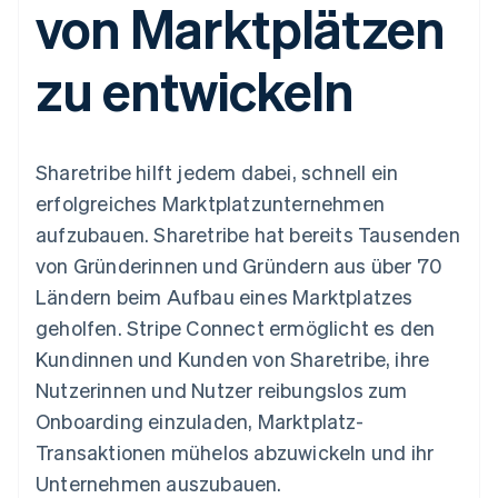
von Marktplätzen
Data Pipeline
Geldmanagement
Marktplatz auf
Zugriff auf mehr als
Datensynchronisierung
Produkt-Roadmap
Plattformen
Grundlagen der
125
Stripe Sessions
SaaS
Abonnementverwaltung
zu entwickeln
Terminal
Karriere
Zahlungen vor Ort
Newsroom
So setzen Sie
Authorization
Stripe Press
nutzungsbasierte
Boost
Abrechnung um
Nach Branche
Optimierung der
Stablecoin-gestützte
Sharetribe hilft jedem dabei, schnell ein
Autorisierungsraten
Karten ausgeben: So
Link
KI-Unternehmen
Kontakt
geht´s
erfolgreiches Marktplatzunternehmen
Beschleunigter
Creator Economy
Bereitstellung und
aufzubauen. Sharetribe hat bereits Tausenden
Bezahlvorgang
Gaming
Verwaltung von
Sales-Team
Financial
Bewirtung, Reisen und
Diensten mit Agenten
kontaktieren
von Gründerinnen und Gründern aus über 70
Connections
Freizeit
Partner werden
Verbundene
Versicherungen
Ländern beim Aufbau eines Marktplatzes
Medien und
Finanzdaten
geholfen. Stripe Connect ermöglicht es den
Unterhaltung
Ressourcen
Gemeinnützige
Kundinnen und Kunden von Sharetribe, ihre
Organisationen
Nutzerinnen und Nutzer reibungslos zum
Fachdienstleistungen
App-Integrationen
Mehr
Öffentlicher Sektor
Code-Beispiele
Onboarding einzuladen, Marktplatz-
Product roadmap
Einzelhandel
Entwickler-Blog
Transaktionen mühelos abzuwickeln und ihr
Ausblick
API-Status
Unternehmen auszubauen.
Radar