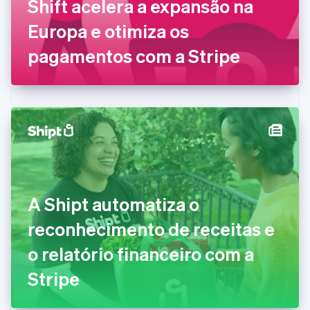
Shift acelera a expansão na
English
Emirados Árabes Unidos
Europa e otimiza os
English
Eslováquia
pagamentos com a Stripe
English
Eslovênia
English
Italiano
Espanha
Español
English
Estados Unidos
English
Español
简体中文
Estônia
English
Finlândia
A Shipt automatiza o
English
Svenska
França
reconhecimento de receitas e
Français
English
Gibraltar
o relatório financeiro com a
English
Grécia
Stripe
English
Hungria