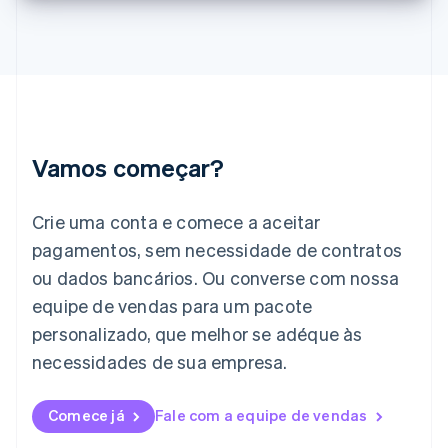
English
Índia
English
Irlanda
English
Itália
Italiano
English
Japão
Vamos começar?
日本語
English
Letônia
English
Crie uma conta e comece a aceitar
Liechtenstein
pagamentos, sem necessidade de contratos
Deutsch
English
Lituânia
ou dados bancários. Ou converse com nossa
English
equipe de vendas para um pacote
Luxemburgo
personalizado, que melhor se adéque às
Français
Deutsch
English
Malásia
necessidades de sua empresa.
English
简体中文
Malta
English
Comece já
Fale com a equipe de vendas
México