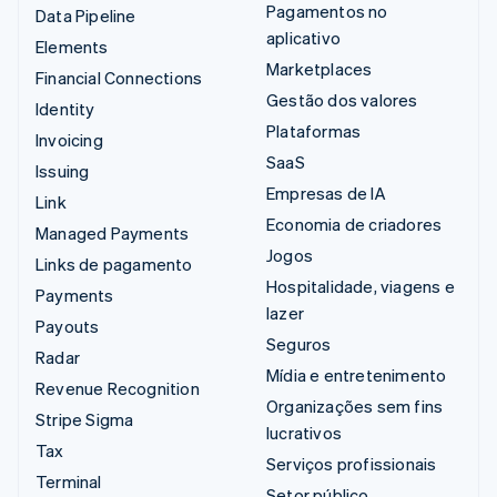
Pagamentos no
Data Pipeline
aplicativo
Elements
Marketplaces
Financial Connections
Gestão dos valores
Identity
Plataformas
Invoicing
SaaS
Issuing
Empresas de IA
Link
Economia de criadores
Managed Payments
Jogos
Links de pagamento
Hospitalidade, viagens e
Payments
lazer
Payouts
Seguros
Radar
Mídia e entretenimento
Revenue Recognition
Organizações sem fins
Stripe Sigma
lucrativos
Tax
Serviços profissionais
Terminal
Setor público