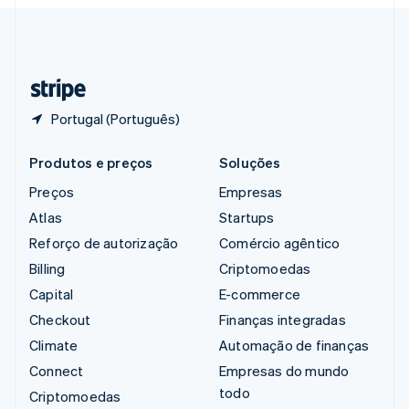
Svenska
English
Suíça
Deutsch
Français
Italiano
English
Tailândia
ไทย
English
Portugal (Português)
Produtos e preços
Soluções
Preços
Empresas
Atlas
Startups
Reforço de autorização
Comércio agêntico
Billing
Criptomoedas
Capital
E-commerce
Checkout
Finanças integradas
Climate
Automação de finanças
Connect
Empresas do mundo
todo
Criptomoedas