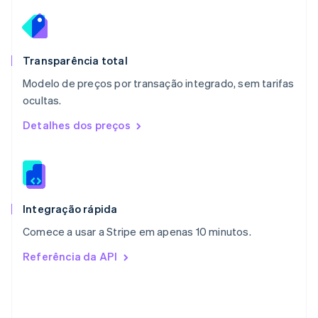
Español
English
Noruega
English
Nova Zelândia
English
Transparência total
Países Baixos
Modelo de preços por transação integrado, sem tarifas
Nederlands
English
ocultas.
Polônia
English
Detalhes dos preços
Portugal
Português
English
RAE de Hong Kong, China
English
简体中文
Reino Unido
English
Integração rápida
República Tcheca
Comece a usar a Stripe em apenas 10 minutos.
English
Romênia
Referência da API
English
Singapura
English
简体中文
Suécia