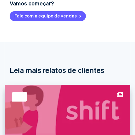
Vamos começar?
Alemanha
Fale com a equipe de vendas
Deutsch
English
Austrália
English
Áustria
Deutsch
English
Bélgica
Nederlands
Français
Deutsch
English
Brasil
Português
English
Leia mais relatos de clientes
Bulgária
English
Canadá
English
Français
China continental
简体中文
English
Chipre
English
Croácia
English
Italiano
Dinamarca