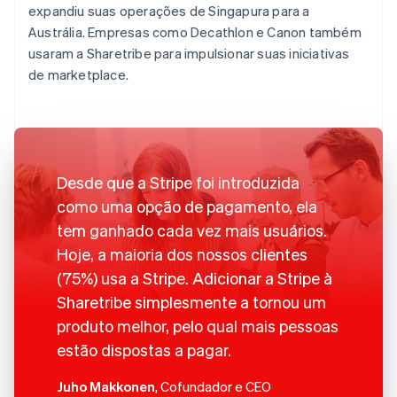
expandiu suas operações de Singapura para a
Austrália. Empresas como Decathlon e Canon também
usaram a Sharetribe para impulsionar suas iniciativas
de marketplace.
Desde que a Stripe foi introduzida
como uma opção de pagamento, ela
tem ganhado cada vez mais usuários.
Hoje, a maioria dos nossos clientes
(75%) usa a Stripe. Adicionar a Stripe à
Sharetribe simplesmente a tornou um
produto melhor, pelo qual mais pessoas
estão dispostas a pagar.
Juho Makkonen
, Cofundador e CEO