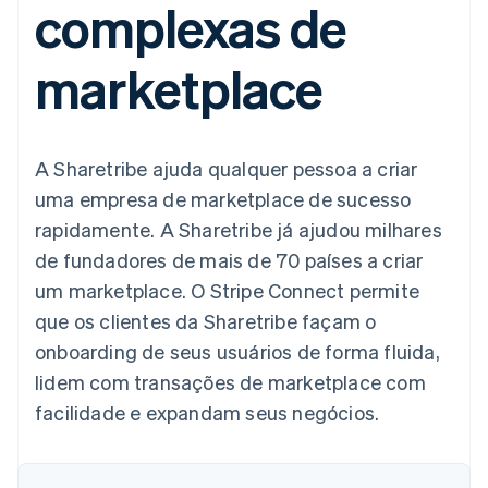
complexas de
flexíveis de IU
Recognition
Marketplaces
Gerenciar assinaturas
Formas de
Automação
Plano de ação do
Gestão dos valores
Ofereça cobrança por
pagamento
contábil
produto
Plataformas
uso
marketplace
Acesso a mais
Stripe Sigma
Conferência anual das
SaaS
Emita cartões
de 125
Relatórios
sessões
respaldados por
Terminal
personalizados
Carreiras
stablecoins
Pagamentos
Data Pipeline
Sala de imprensa
Provisione e gerencie
presenciais
Sincronização
Stripe Press
serviços com agentes
Por setor
A Sharetribe ajuda qualquer pessoa a criar
Authorization
de dados
Boost
uma empresa de marketplace de sucesso
Otimizações
Empresas de IA
rapidamente. A Sharetribe já ajudou milhares
de aceitação
Economia de criadores
Contato
Recursos
Link
de fundadores de mais de 70 países a criar
Checkout
Jogos
Fale com a equipe de
Hospitalidade, viagens
Integrações de
um marketplace. O Stripe Connect permite
acelerado
vendas
e lazer
aplicativos
Financial
Seja um parceiro
que os clientes da Sharetribe façam o
Seguros
Exemplos de códigos
Connections
Mídia e entretenimento
Blog de
Dados de
onboarding de seus usuários de forma fluida,
desenvolvedores
contas
lidem com transações de marketplace com
Organizações sem fins
Status da API
vinculadas
lucrativos
facilidade e expandam seus negócios.
Serviços profissionais
Setor público
Mais
Varejo
Product roadmap