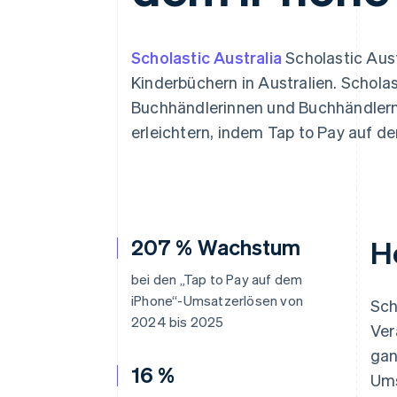
Optimierung der
Datensynchronisier
Autorisierungsraten
Link
Beschleunigter Bezahlvorgang
Scholastic Australia
Scholastic Aust
Financial Connections
Kinderbüchern in Australien. Schola
Verbundene Finanzdaten
Buchhändlerinnen und Buchhändlern
erleichtern, indem Tap to Pay auf d
207 % Wachstum
H
bei den „Tap to Pay auf dem
iPhone“-Umsatzerlösen von
Sch
2024 bis 2025
Ver
gan
16 %
Ums