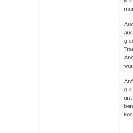
Man
man
Auc
aus
gle
Tra
Ans
wur
Anf
die
unt
ben
kon