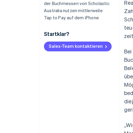
Rea
der Buchmessen von Scholastic
Australia nutzen mittlerweile
Zah
Tap to Pay auf dem iPhone
Sch
teu
Startklar?
zei
Sales-Team kontaktieren
Bei
Buc
Bel
übe
Mög
bed
die
ger
„Wi