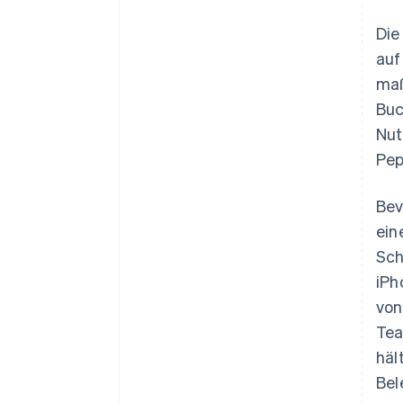
Die
auf
maß
Buc
Nut
Pep
Bev
ein
Sch
iPh
von
Tea
häl
Bel