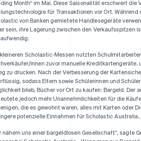
ding Month“ im Mai. Diese Saisonalität erschwert die 
lungstechnologie für Transaktionen vor Ort. Während
olastic von Banken gemietete Handlesegeräte verwend
er sein, ihre Lagerung zwischen den Verkaufsspitzen i
taufwendig.
 kleineren Scholastic-Messen nutzten Schulmitarbeite
hverkäufer/innen zuvor manuelle Kreditkartengeräte, 
eg zu drucken. Nach der Verbesserung der Kartensiche
rflüssig, sodass Eltern sowie Schülerinnen und Schüler
lichkeit blieb, Bücher vor Ort zu kaufen: Bargeld. Der 
eutete jedoch mehr Unannehmlichkeiten für die Käufer
jenigen, die es gewohnt waren, alles mit Karten oder Di
ingere potenzielle Einnahmen für Scholastic Australia..
r nähern uns einer bargeldlosen Gesellschaft“, sagte G