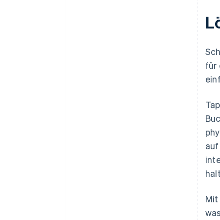
L
Sch
für
ein
Tap
Buc
phy
auf
int
hal
Mi
was