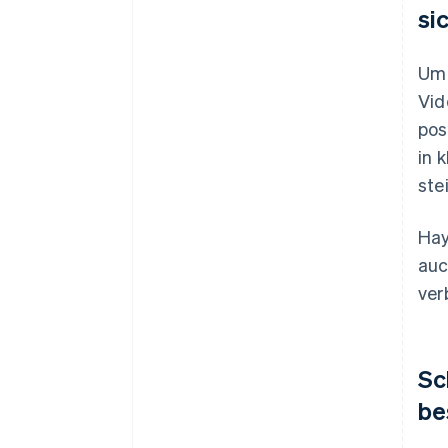
si
Um 
Vid
pos
in 
ste
Hay
auc
ver
Sc
be