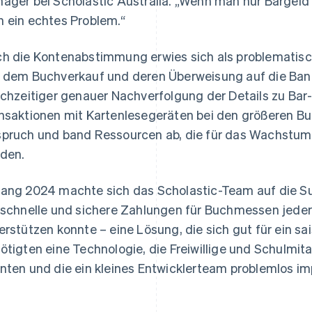
ager bei Scholastic Australia. „Wenn man nur Bargeld 
 ein echtes Problem.“
h die Kontenabstimmung erwies sich als problematisc
 dem Buchverkauf und deren Überweisung auf die Bank
ichzeitiger genauer Nachverfolgung der Details zu Bar
nsaktionen mit Kartenlesegeräten bei den größeren Bu
pruch und band Ressourcen ab, die für das Wachstu
den.
ang 2024 machte sich das Scholastic-Team auf die S
 schnelle und sichere Zahlungen für Buchmessen jede
erstützen konnte – eine Lösung, die sich gut für ein sa
ötigten eine Technologie, die Freiwillige und Schulmit
nten und die ein kleines Entwicklerteam problemlos i