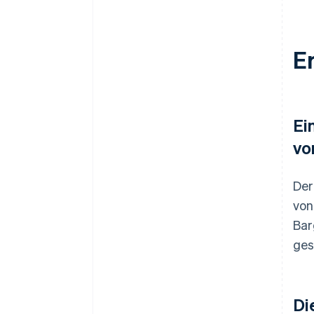
E
Ei
vo
Der
von
Bar
ges
Di