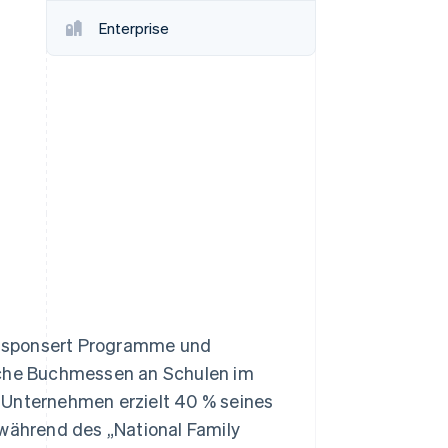
Enterprise
Stripe-Sessions 2026
Erfahren Sie, wie Stripe
Lösungen für die
Wirtschaftsinfrastruktur
für KI aufbaut.
Jetzt ansehen
s, sponsert Programme und
liche Buchmessen an Schulen im
 Unternehmen erzielt 40 % seines
ährend des „National Family