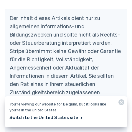
Der Inhalt dieses Artikels dient nur zu
allgemeinen Informations- und
Bildungszwecken und sollte nicht als Rechts-
Australien
oder Steuerberatung interpretiert werden.
English
Belgien
Stripe übernimmt keine Gewähr oder Garantie
Nederlands
Français
Deutsch
English
für die Richtigkeit, Vollständigkeit,
Brasilien
Português
English
Angemessenheit oder Aktualität der
Bulgarien
Informationen in diesem Artikel. Sie sollten
English
Dänemark
den Rat eines in Ihrem steuerlichen
English
Zuständigkeitsbereich zugelassenen
Deutschland
kompetenten Rechtsbeistands oder von einer
Deutsch
English
You’re viewing our website for Belgium, but it looks like
Estland
Steuerberatungsstelle einholen und sich
you’re in the United States.
English
hinsichtlich Ihrer speziellen Situation beraten
Switch to the United States site
Festlandchina
lassen.
简体中文
English
Finnland