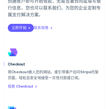
创建账户即可开始收款，无需签署合同或填写银
葡萄牙
行信息。您也可以联系我们，为您的企业定制专
Português
English
日本
属支付解决方案。
日本語
English
瑞典
立即开始
联系销售
Svenska
English
瑞士
Deutsch
Français
Italiano
English
塞浦路斯
English
斯洛伐克
English
斯洛文尼亚
Checkout
English
Italiano
将Checkout嵌入您的网站，或引导客户访问Stripe托管
泰国
ไทย
English
页面，轻松且安全地接受一次性付款或订阅。
希腊
探索 Checkout
English
西班牙
Español
English
新加坡
English
简体中文