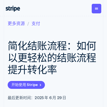
更多资源
支付
按企业阶段
文档
学习
支付
营收
资金管
平台
理
易市
大型企业
Stripe 文档
博客
Payments
Billing
初创企业
API 参考文档
客户案例
简化结账流程：如何
在线支付
经常性收入
Global
Conn
库与 SDK
指南
Payment links
Metronome
Payouts
Stripe Apps
按用量计费
平台
以更轻松的结账流程
无代码支付
Subscriptions
向第三
按应用场景
Checkout
方打款
支持
预构建支付界
订阅管理
提升转化率
指南
智能体商务
面
Invoicing
加密货币
获取支持
一次性或定期
Elements
电子商务
接受线上付款
托管支持方案
灵活的 UI 组件
账单
嵌入式金融
实施预置结账流程
专业服务
Payment
Tax
开始使用 Stripe
财务自动化
构建平台或交易市场
methods
销售税和增值
全球化企业
管理订阅
接入 125+ 种支
税自动化
应用内支付
提供按用量计费
付方式
Revenue
最后更新时间：2025 年 6 月 29 日
交易市场
发行稳定币支持的支付卡
Authorization
Recognition
公司
资金管理
通过智能体配置和管理服
Boost
会计自动化
平台
务