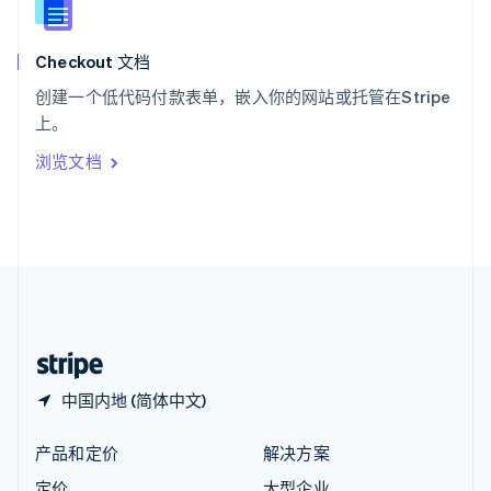
新西兰
English
Checkout 文档
匈牙利
English
创建一个低代码付款表单，嵌入你的网站或托管在Stripe
意大利
上。
Italiano
English
印度
浏览文档
English
英国
English
直布罗陀
English
中国内地
简体中文
English
中国香港特别行政区
English
简体中文
中国内地 (简体中文)
产品和定价
解决方案
定价
大型企业