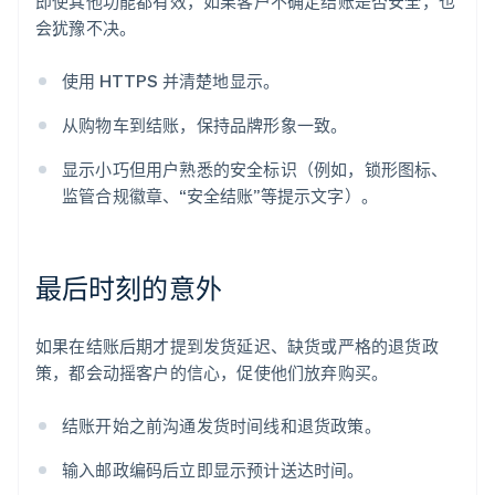
即使其他功能都有效，如果客户不确定结账是否安全，也
会犹豫不决。
使用 HTTPS 并清楚地显示。
从购物车到结账，保持品牌形象一致。
显示小巧但用户熟悉的安全标识（例如，锁形图标、
监管合规徽章、“安全结账”等提示文字）。
最后时刻的意外
阿联酋
English
爱尔兰
如果在结账后期才提到发货延迟、缺货或严格的退货政
English
策，都会动摇客户的信心，促使他们放弃购买。
爱沙尼亚
English
奥地利
结账开始之前沟通发货时间线和退货政策。
Deutsch
English
澳大利亚
输入邮政编码后立即显示预计送达时间。
English