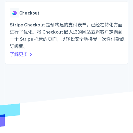
支付成功率优
Stripe Sigma
产品路线图
SaaS
化
自定义报告
Sessions 年度大会
Link
Data Pipeline
Checkout
招聘
加速结账
数据同步
资讯中心
资源
Stripe Checkout 是预构建的支付表单，已经在转化方面
Stripe Press
按行业
进行了优化。将 Checkout 嵌入您的网站或将客户定向到
应用集成
一个 Stripe 托管的页面，以轻松安全地接受一次性付款或
AI 企业
代码示例
更多
订阅费。
创作者经济
开发者博客
联系
Product roadmap
游戏
API 状态
了解未来规划
了解更多
酒店、旅游与休闲
联系销售
保险
Radar
成为合作伙伴
媒体与娱乐
欺诈防范
非营利组织
Atlas
专业服务
初创企业注册
公共部门
零售
Climate
碳移除
生态系统
合作伙伴
Stripe App Marketplace
Stripe Sessions 2026