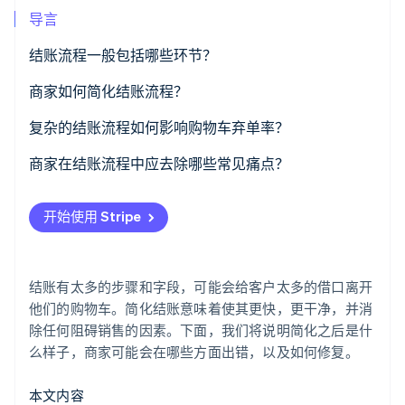
了解 Stripe 如何为 AI 构建经济基础设施。
导言
立即观看
结账流程一般包括哪些环节？
商家如何简化结账流程？
减少表单字段
复杂的结账流程如何影响购物车弃单率？
灵活支付
商家在结账流程中应去除哪些常见痛点？
为复购客户提供一键结账功能
强制创建账户
开始使用 Stripe
更智能的字段
意外费用
避免出现意外费用，尤其是成本相关的费用
冗长、复杂的结账流程
结账有太多的步骤和字段，可能会给客户太多的借口离开
专为移动端设计，优化速度
支付选项少
他们的购物车。简化结账意味着使其更快，更干净，并消
除任何阻碍销售的因素。下面，我们将说明简化之后是什
性能缓慢或错误
么样子，商家可能会在哪些方面出错，以及如何修复。
缺乏信任信号
本文内容