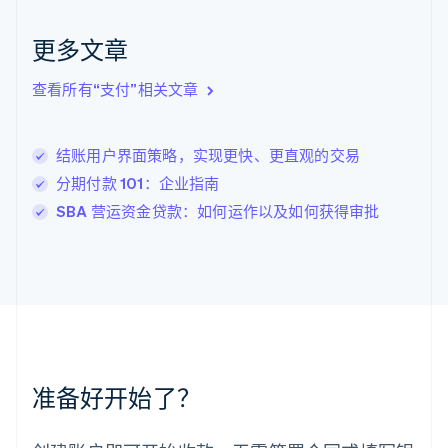
克罗地亚
English
Italiano
更多文章
拉脱维亚
English
查看所有“支付”相关文章
立陶宛
English
列支敦士登
结账用户界面策略，实现更快、更直观的交易
Deutsch
English
卢森堡
分期付款 101：企业指南
Français
Deutsch
English
SBA 营运资金贷款：如何运作以及如何获得审批
罗马尼亚
English
马尔他
English
马来西亚
English
简体中文
美国
English
Español
简体中文
墨西哥
准备好开始了？
Español
English
挪威
English