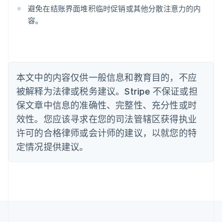
巴西
避免在结账界面堆积临时促销或其他分散注意力的内
Português
English
容。
保加利亚
English
比利时
Nederlands
Français
Deutsch
English
波兰
本文中的内容仅供一般信息和教育目的，不应
English
丹麦
被解释为法律或税务建议。Stripe 不保证或担
English
保文章中信息的准确性、完整性、充分性或时
德国
效性。您应该寻求在您的司法管辖区获得执业
Deutsch
English
法国
许可的合格律师或会计师的建议，以就您的特
Français
English
定情况提供建议。
芬兰
English
Svenska
荷兰
Nederlands
English
加拿大
English
Français
捷克
English