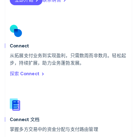
Deutsch
Français
Italiano
English
塞浦路斯
English
斯洛伐克
English
斯洛文尼亚
English
Italiano
Connect
泰国
ไทย
English
从拓展支付业务到实现盈利，只需数周而非数月。轻松起
希腊
步，持续扩展，助力业务蓬勃发展。
English
探索 Connect
西班牙
Español
English
新加坡
English
简体中文
新西兰
English
匈牙利
English
Connect 文档
意大利
掌握多方交易中的资金分配与支付路由管理
Italiano
English
印度