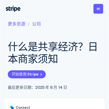
更多资源
公司
按企业阶段
文档
学习
支付
营收
资金管
平台
理
易市
大型企业
Stripe 文档
博客
Payments
Billing
初创企业
API 参考文档
客户案例
什么是共享经济？日
在线支付
经常性收入
Global
Conn
库与 SDK
指南
Payment links
Metronome
Payouts
Stripe Apps
按用量计费
平台
本商家须知
无代码支付
Subscriptions
向第三
按应用场景
Checkout
方打款
支持
预构建支付界
订阅管理
指南
智能体商务
面
Invoicing
加密货币
获取支持
一次性或定期
Elements
开始使用 Stripe
电子商务
接受线上付款
托管支持方案
灵活的 UI 组件
账单
嵌入式金融
实施预置结账流程
专业服务
Payment
Tax
财务自动化
构建平台或交易市场
最后更新日期：2025 年 8 月 14 日
methods
销售税和增值
全球化企业
管理订阅
接入 125+ 种支
税自动化
应用内支付
提供按用量计费
付方式
Revenue
交易市场
发行稳定币支持的支付卡
Authorization
Recognition
公司
资金管理
通过智能体配置和管理服
Boost
会计自动化
Connect
平台
务