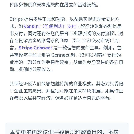
付服务提供商来构建您的在线支付基础设施。
Stripe 提供多种工具和功能，以帮助实现无现金支付方
式，如
Konbini（即便利店）支付
、银行转账和各种信用
卡支付，同时还能在您的平台上实现流畅的支付流程。对
阿联酋
存在复杂资金转账需求的商家（如平台和交易市场）而
English
言，
Stripe Connect
是一款理想的支付工具。例如，在
爱尔兰
共享经济平台上部署 Connect 时，您可以将客户支付的
English
爱沙尼亚
费用的一部分作为销售手续费，从而为参与交易的各方自
English
动、准确地分配收入。
奥地利
Deutsch
English
共享经济使人们能够超越传统的商业模式。其潜力只受限
澳大利亚
于企业主的愿景，并且很可能在未来持续发展。如果你正
English
巴西
在考虑入局共享经济，请务必找到适合自己的平台。
Português
English
保加利亚
English
比利时
Nederlands
Français
Deutsch
English
本文中的内容仅供一般信息和教育目的，不应
波兰