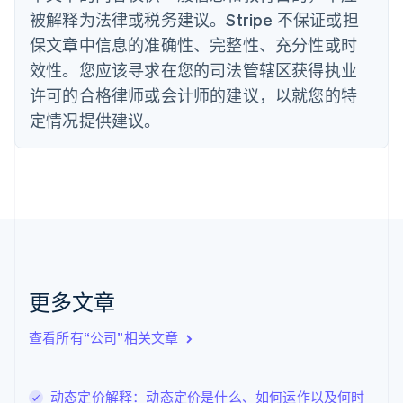
被解释为法律或税务建议。Stripe 不保证或担
English
丹麦
保文章中信息的准确性、完整性、充分性或时
English
效性。您应该寻求在您的司法管辖区获得执业
德国
Deutsch
English
许可的合格律师或会计师的建议，以就您的特
法国
定情况提供建议。
Français
English
芬兰
English
Svenska
荷兰
Nederlands
English
加拿大
English
Français
捷克
English
克罗地亚
更多文章
English
Italiano
拉脱维亚
查看所有“公司”相关文章
English
立陶宛
English
动态定价解释：动态定价是什么、如何运作以及何时
列支敦士登