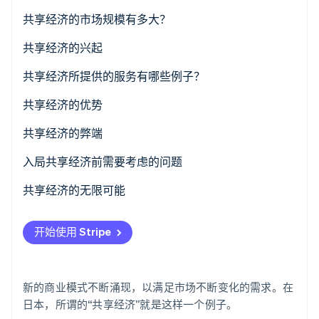
了解 Stripe 如何为 AI 构建经济基础设施。
共享经济的市场规模有多大？
立即观看
共享经济的兴起
技术进步和互联网的应用
共享经济所提供的服务有哪些例子？
STAY JAPAN
社交媒体的广泛应用
共享经济的优势
DogHuggy
价值观和客户需求的变化
为客户带来的优势
共享经济的弊端
coconala
为供应者带来的优势
对客户的不利之处
入局共享经济前需要考虑的问题
对供应者的不利之处
持有保险政策
共享经济的无限可能
研究以往的问题
开始使用 Stripe
促进互信
新的商业模式不断涌现，以满足市场不断变化的需求。在
日本，所谓的“共享经济”就是这样一个例子。