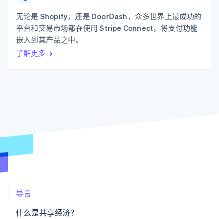
支付成功率优
Stripe Sigma
产品路线图
SaaS
化
自定义报告
Sessions 年度大会
无论是 Shopify，还是 DoorDash，众多世界上最成功的
Link
Data Pipeline
招聘
平台和交易市场都在使用 Stripe Connect，将支付功能
加速结账
数据同步
资讯中心
资源
嵌入到其产品之中。
Stripe Press
按行业
了解更多
应用集成
AI 企业
代码示例
更多
创作者经济
开发者博客
联系
Product roadmap
游戏
API 状态
了解未来规划
酒店、旅游与休闲
联系销售
保险
Radar
成为合作伙伴
媒体与娱乐
欺诈防范
非营利组织
Atlas
专业服务
初创企业注册
公共部门
零售
Climate
碳移除
生态系统
导言
合作伙伴
Stripe App Marketplace
什么是共享经济？
Stripe Sessions 2026