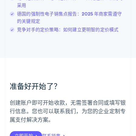
采用
Deutsch
English
卢森堡
德国的强制性电子销售点报告：2025 年商家需遵守
Français
Deutsch
English
的关键规定
罗马尼亚
竞争对手的定价策略：如何建立更明智的定价模式
English
马尔他
English
马来西亚
English
简体中文
美国
English
Español
简体中文
墨西哥
Español
English
准备好开始了？
挪威
English
葡萄牙
创建账户即可开始收款，无需签署合同或填写银
Português
English
行信息。您也可以联系我们，为您的企业定制专
日本
日本語
English
属支付解决方案。
瑞典
Svenska
English
瑞士
立即开始
联系销售