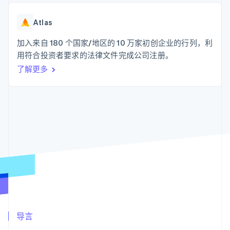
化
Stripe Sigma
产品路线图
SaaS
自定义报告
Link
Sessions 年度大会
加速结账
Data Pipeline
Atlas
招聘
数据同步
资源
新闻编辑室
加入来自 180 个国家/地区的 10 万家初创企业的行列，利
Stripe Press
按行业
应用程序集成
用符合投资者要求的法律文件完成公司注册。
代码示例
了解更多
AI 企业
开发者博客
更多
创作者经济
API 状态
联系
Product roadmap
游戏
了解未来规划
酒店、旅游与休闲
联系销售
保险
Radar
成为合作伙伴
媒体与娱乐
欺诈防范
非营利组织
Atlas
专业服务
初创企业注册
公共部门
零售
Climate
碳移除
生态系统
合作伙伴
导言
Stripe App Marketplace
Stripe Sessions 2026