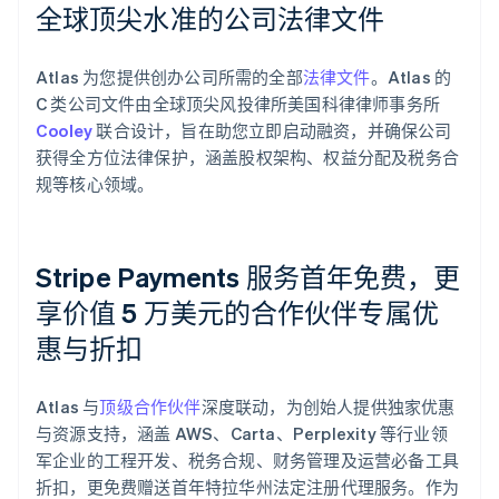
全球顶尖水准的公司法律文件
Atlas 为您提供创办公司所需的全部
法律文件
。Atlas 的
C 类公司文件由全球顶尖风投律所美国科律律师事务所
Cooley
联合设计，旨在助您立即启动融资，并确保公司
获得全方位法律保护，涵盖股权架构、权益分配及税务合
规等核心领域。
Stripe Payments 服务首年免费，更
享价值 5 万美元的合作伙伴专属优
惠与折扣
阿联酋
Atlas 与
顶级合作伙伴
深度联动，为创始人提供独家优惠
English
与资源支持，涵盖 AWS、Carta、Perplexity 等行业领
爱尔兰
军企业的工程开发、税务合规、财务管理及运营必备工具
English
爱沙尼亚
折扣，更免费赠送首年特拉华州法定注册代理服务。作为