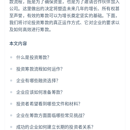
自动提交 83(b) 税务申报
款流程，既是为了确保资金，也是为了邀请合作伙伴加入
公司。这里做出的决定将塑造未来几年的增长、所有权甚
全球顶尖水准的公司法律文件
至声誉，有效的筹款可以为增长奠定坚实的基础。下面，
我们将讨论投资筹款的真正运作方式、它对企业的要求以
Stripe Payments 服务首年免费，更享价值 5 万美元的
及如何高效进行筹款。
合作伙伴专属优惠与折扣
本文内容
什么是投资筹款？
投资筹款流程如何运作？
企业有哪些融资选择？
企业应该如何准备筹款？
投资者希望看到哪些文件和材料？
企业在筹款方面面临哪些常见挑战？
成功的企业如何建立长期的投资者关系？