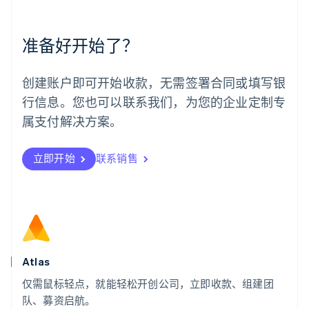
English
Español
简体中文
墨西哥
Español
English
准备好开始了？
挪威
English
葡萄牙
创建账户即可开始收款，无需签署合同或填写银
Português
English
行信息。您也可以联系我们，为您的企业定制专
日本
日本語
English
属支付解决方案。
瑞典
Svenska
English
瑞士
立即开始
联系销售
Deutsch
Français
Italiano
English
塞浦路斯
English
斯洛伐克
English
斯洛文尼亚
English
Italiano
Atlas
泰国
ไทย
English
仅需鼠标轻点，就能轻松开创公司，立即收款、组建团
希腊
队、募资启航。