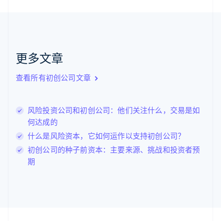
Nederlands
English
加拿大
English
Français
捷克
English
克罗地亚
更多文章
English
Italiano
拉脱维亚
查看所有初创公司文章
English
立陶宛
English
风险投资公司和初创公司：他们关注什么，交易是如
列支敦士登
何达成的
Deutsch
English
卢森堡
什么是风险资本，它如何运作以支持初创公司？
Français
Deutsch
English
初创公司的种子前资本：主要来源、挑战和投资者预
罗马尼亚
期
English
马尔他
English
马来西亚
English
简体中文
美国