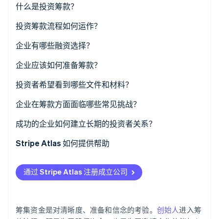
什么是投资筹款？
了解 Stripe 如何为 AI 构建经济基础设施。
立即观看
投资筹款流程如何运作？
奠定基础
企业有哪些融资选择？
识别投资者
股权融资
企业应该如何准备筹款？
外展和推销
债务融资
投资者希望看到哪些文件和材料？
尽职调查
混合融资工具
企业在筹款方面面临哪些常见挑战？
谈判条款
替代融资来源
成功的企业如何建立长期的投资者关系？
结束这一轮
内部资金
以透明为先
Stripe Atlas 如何提供帮助
战略性参与
申请使用 Atlas 注册公司
通过 Stripe Atlas 注册成立公司
超越当前融资轮思考
在获取雇主识别号 (EIN) 前开通收款和银行服务
无现金创始人股权认购
筹集资金是对清晰度、准备和信念的考验。
创始人
进入筹