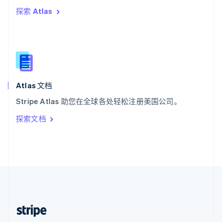
English
探索 Atlas
西班牙
Español
English
新加坡
English
简体中文
新西兰
English
匈牙利
English
Atlas 文档
意大利
Stripe Atlas 助您在全球各处轻松注册美国公司。
Italiano
English
印度
探索文档
English
英国
English
直布罗陀
English
中国内地
简体中文
English
中国香港特别行政区
English
简体中文