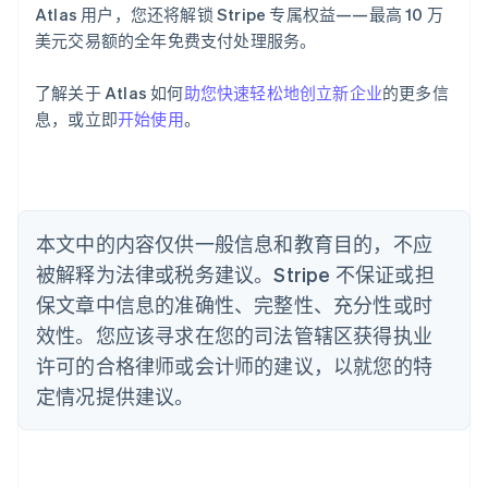
English
Atlas 用户，您还将解锁 Stripe 专属权益——最高 10 万
奥地利
美元交易额的全年免费支付处理服务。
Deutsch
English
澳大利亚
了解关于 Atlas 如何
助您快速轻松地创立新企业
的更多信
English
巴西
息，或立即
开始使用
。
Português
English
保加利亚
English
比利时
Nederlands
Français
Deutsch
English
本文中的内容仅供一般信息和教育目的，不应
波兰
被解释为法律或税务建议。Stripe 不保证或担
English
丹麦
保文章中信息的准确性、完整性、充分性或时
English
效性。您应该寻求在您的司法管辖区获得执业
德国
Deutsch
English
许可的合格律师或会计师的建议，以就您的特
法国
定情况提供建议。
Français
English
芬兰
English
Svenska
荷兰