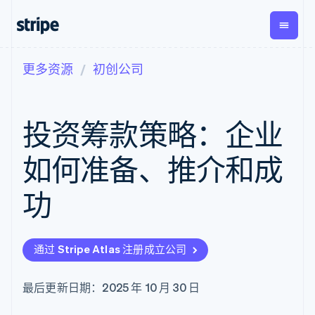
更多资源
初创公司
按企业阶段
文档
学习
支付
营收
资金管
平台
理
易市
大型企业
Stripe 文档
博客
Payments
Billing
初创企业
API 参考文档
客户案例
投资筹款策略：企业
在线支付
经常性收入
Global
Conn
库与 SDK
指南
Payment links
Metronome
Payouts
Stripe Apps
按用量计费
平台
如何准备、推介和成
无代码支付
Subscriptions
向第三
按应用场景
Checkout
方打款
支持
预构建支付界
订阅管理
功
指南
智能体商务
面
Invoicing
加密货币
获取支持
一次性或定期
Elements
电子商务
接受线上付款
管理支持方案
灵活的 UI 组件
账单
嵌入式金融
实施预建结账流程
专业服务
支付方式
Tax
通过 Stripe Atlas 注册成立公司
财务自动化
构建平台或交易市场
Access to
销售税和增值
全球化企业
管理订阅
125+
税自动化
应用内支付
提供按用量计费
Authorization
Revenue
最后更新日期：2025 年 10 月 30 日
交易市场
发行稳定币支持的支付卡
Boost
Recognition
公司
资金管理
使用代理预配和管理服务
支付成功率优
会计自动化
平台