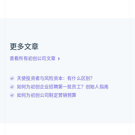
加拿大
English
Français
捷克
English
克罗地亚
English
Italiano
拉脱维亚
更多文章
English
立陶宛
查看所有初创公司文章
English
列支敦士登
Deutsch
English
卢森堡
天使投资者与风险资本：有什么区别？
Français
Deutsch
English
如何为初创企业招聘第一批员工？创始人指南
罗马尼亚
如何为初创公司制定营销预算
English
马尔他
English
马来西亚
English
简体中文
美国
English
Español
简体中文