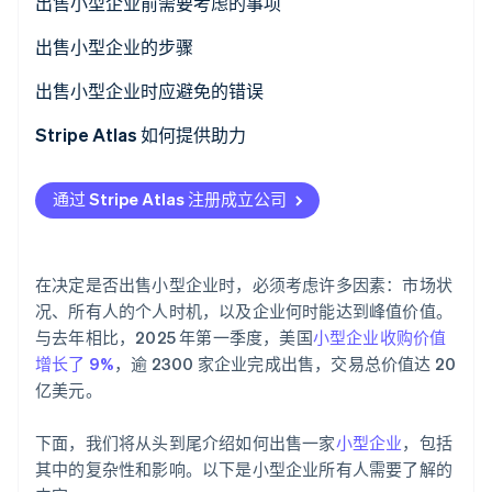
出售小型企业前需要考虑的事项
了解 Stripe 如何为 AI 构建经济基础设施。
立即观看
了解您企业的价值
出售小型企业的步骤
决定合适的出售时机
推广您待售的企业
出售小型企业时应避免的错误
评估您企业的吸引力
打造一个有说服力的销售推介
Stripe Atlas 如何提供助力
决定出售方式
保护机密性
申请加入 Atlas
通过 Stripe Atlas 注册成立公司
谈判出售
在获取雇主识别号 (EIN) 前开通收款与银行账户功能
理解买家的视角
无现金式创始人股票认购
在决定是否出售小型企业时，必须考虑许多因素：市场状
解决法律和财务问题
自动提交 83(b) 税务申报
况、所有人的个人时机，以及企业何时能达到峰值价值。
与去年相比，2025 年第一季度，美国
小型企业收购价值
考虑出售的税务影响
全球顶尖水准的公司法律文件
增长了 9%
，逾 2300 家企业完成出售，交易总价值达 20
亿美元。
敲定交易
Stripe 支付服务首年免费，更享价值 5 万美元的合作伙
伴专属优惠与折扣
处理售后过渡
下面，我们将从头到尾介绍如何出售一家
小型企业
，包括
其中的复杂性和影响。以下是小型企业所有人需要了解的