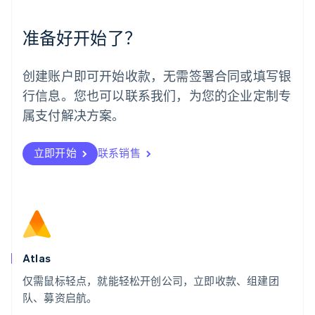
墨西哥
Español
English
准备好开始了？
挪威
English
葡萄牙
创建账户即可开始收款，无需签署合同或填写银
Português
English
行信息。您也可以联系我们，为您的企业定制专
日本
日本語
English
属支付解决方案。
瑞典
Svenska
English
瑞士
立即开始
联系销售
Deutsch
Français
Italiano
English
塞浦路斯
English
斯洛伐克
English
斯洛文尼亚
English
Italiano
Atlas
泰国
ไทย
English
仅需鼠标轻点，就能轻松开创公司，立即收款、组建团
希腊
队、募资启航。
English