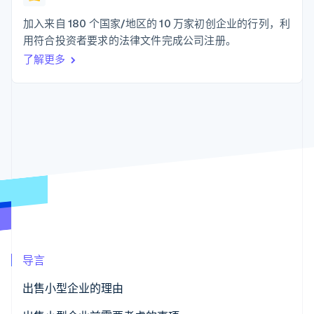
化
Stripe Sigma
产品路线图
SaaS
自定义报告
Link
Sessions 年度大会
加入来自 180 个国家/地区的 10 万家初创企业的行列，利
加速结账
Data Pipeline
招聘
用符合投资者要求的法律文件完成公司注册。
数据同步
资讯中心
资源
了解更多
Stripe Press
按行业
应用集成
AI 企业
代码示例
更多
创作者经济
开发者博客
联系
Product roadmap
游戏
API 状态
了解未来规划
酒店、旅游与休闲
联系销售
保险
Radar
成为合作伙伴
媒体与娱乐
欺诈防范
非营利组织
Atlas
专业服务
初创企业注册
公共部门
零售
Climate
碳移除
导言
生态系统
出售小型企业的理由
合作伙伴
Stripe App Marketplace
Stripe Sessions 2026