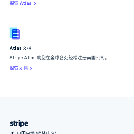
探索 Atlas
西班牙
Español
English
新加坡
English
简体中文
新西兰
English
匈牙利
English
Atlas 文档
意大利
Stripe Atlas 助您在全球各处轻松注册美国公司。
Italiano
English
印度
探索文档
English
英国
English
直布罗陀
English
中国内地
简体中文
English
中国香港特别行政区
English
简体中文
中国内地 (简体中文)