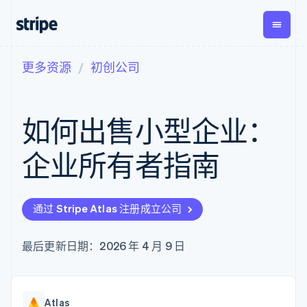
更多资源
初创公司
按企业阶段
文档
学习
支付
营收
资金管
平台
理
易市
大型企业
Stripe 文档
博客
Payments
Billing
初创企业
API 参考文档
客户案例
如何出售小型企业：
在线支付
经常性收入
Global
Conn
库与 SDK
指南
Payment links
Metronome
Payouts
Stripe Apps
按用量计费
平台
企业所有者指南
无代码支付
Subscriptions
向第三
按应用场景
Checkout
方打款
支持
预构建支付界
订阅管理
指南
智能体商务
面
Invoicing
加密货币
获取支持
一次性或定期
Elements
通过 Stripe Atlas 注册成立公司
电子商务
接受线上付款
托管支持方案
灵活的 UI 组件
账单
嵌入式金融
实施预置结账流程
专业服务
支付方式
Tax
财务自动化
构建平台或交易市场
最后更新日期：2026 年 4 月 9 日
Access to
销售税和增值
全球化企业
管理订阅
125+
税自动化
应用内支付
提供按用量计费
Authorization
Revenue
交易市场
发行稳定币支持的支付卡
Boost
Recognition
公司
资金管理
通过智能体配置和管理服
支付成功率优
会计自动化
Atlas
平台
务