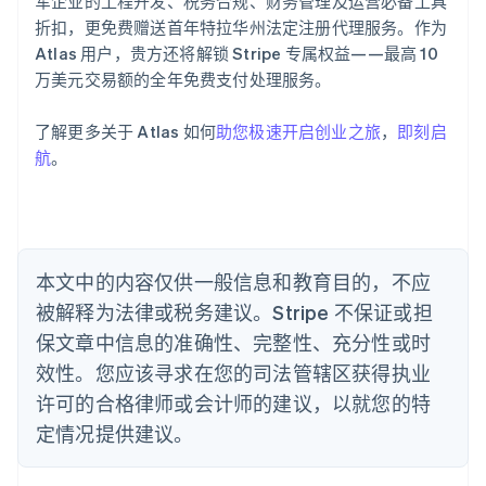
军企业的工程开发、税务合规、财务管理及运营必备工具
奥地利
折扣，更免费赠送首年特拉华州法定注册代理服务。作为
Deutsch
English
Atlas 用户，贵方还将解锁 Stripe 专属权益——最高 10
澳大利亚
万美元交易额的全年免费支付处理服务。
English
巴西
Português
English
了解更多关于 Atlas 如何
助您极速开启创业之旅
，
即刻启
保加利亚
航
。
English
比利时
Nederlands
Français
Deutsch
English
波兰
English
丹麦
本文中的内容仅供一般信息和教育目的，不应
English
被解释为法律或税务建议。Stripe 不保证或担
德国
保文章中信息的准确性、完整性、充分性或时
Deutsch
English
法国
效性。您应该寻求在您的司法管辖区获得执业
Français
English
许可的合格律师或会计师的建议，以就您的特
芬兰
定情况提供建议。
English
Svenska
荷兰
Nederlands
English