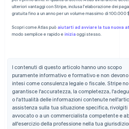
ulteriori vantaggi con Stripe, inclusa l'elaborazione dei pag
gratuita fino a un anno per un volume massimo di 100.000 $
Scopri come Atlas può
aiutarti ad avviare la tua nuova at
modo semplice e rapido e
inizia
oggi stesso.
Australia
English
Austria
Deutsch
English
Belgio
Nederlands
Français
Deutsch
English
I contenuti di questo articolo hanno uno scopo
Brasile
puramente informativo e formativo e non devono
Português
English
Bulgaria
intesi come consulenza legale o fiscale. Stripe n
English
garantisce l'accuratezza, la completezza, l'adeg
Canada
o l'attualità delle informazioni contenute nell'artic
English
Français
Cina continentale
assistenza sulla tua situazione specifica, rivolgiti
简体中文
English
avvocato o a un commercialista competente e abi
Cipro
English
all'esercizio della professione nella tua giurisdizio
Croazia