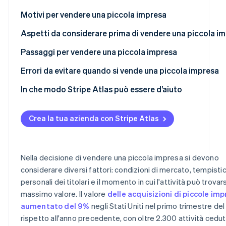
Scopri cosa ti aspetta
Motivi per vendere una piccola impresa
Radar
Ecosistema
Prevenzione delle frodi
Aspetti da considerare prima di vendere una piccola i
Partner
Atlas
Appura il valore della tua impresa
Passaggi per vendere una piccola impresa
Stripe App
Costituzione di start-up
Marketplace
Decidere il momento migliore per vendere
Promuovere la vendita della tua impresa
Errori da evitare quando si vende una piccola impresa
Climate
Rimozione del carbonio
Valutare l’attrattiva della tua attività
Creare una proposta di vendita convincente
In che modo Stripe Atlas può essere d’aiuto
Identity
Verifica online dell'identità
Decidere un metodo di vendita
Garantire la riservatezza
Registrazione su Atlas
Crea la tua azienda con Stripe Atlas
Negoziare la vendita
Accettazione di pagamenti e operazioni bancarie prim
dell’arrivo dell’EIN
Comprendere il punto di vista dell’acquirente
Acquisto di azioni da parte dei fondatori senza versam
Nella decisione di vendere una piccola impresa si devono
Gestire gli aspetti legali e finanziari
Stripe Sessions 2026
contanti
considerare diversi fattori: condizioni di mercato, tempisti
Scopri come Stripe sta costruendo l'infrastruttura econom
personali dei titolari e il momento in cui l'attività può trovars
Account per le implicazioni fiscali della vendita
Guarda ora
Presentazione automatica della dichiarazione fiscale 8
massimo valore. Il valore
delle acquisizioni di piccole imp
Finalizzare l’accordo
Documenti legali aziendali con idoneità globale
aumentato del 9%
negli Stati Uniti nel primo trimestre de
rispetto all'anno precedente, con oltre 2.300 attività cedu
Gestire la transizione post-vendita
Un anno di Stripe Payments gratis, oltre a 50.000 $ in cr