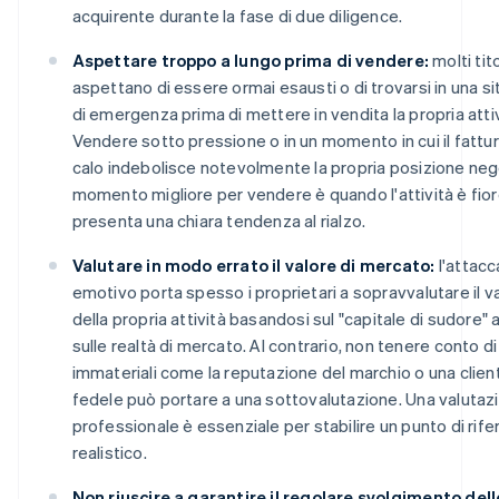
acquirente durante la fase di due diligence.
Aspettare troppo a lungo prima di vendere:
molti tito
aspettano di essere ormai esausti o di trovarsi in una s
di emergenza prima di mettere in vendita la propria attiv
Vendere sotto pressione o in un momento in cui il fattur
calo indebolisce notevolmente la propria posizione negoz
momento migliore per vendere è quando l'attività è fio
presenta una chiara tendenza al rialzo.
Valutare in modo errato il valore di mercato:
l'attac
emotivo porta spesso i proprietari a sopravvalutare il v
della propria attività basandosi sul "capitale di sudore"
sulle realtà di mercato. Al contrario, non tenere conto di
immateriali come la reputazione del marchio o una clien
fedele può portare a una sottovalutazione. Una valutaz
professionale è essenziale per stabilire un punto di rif
realistico.
Non riuscire a garantire il regolare svolgimento dell