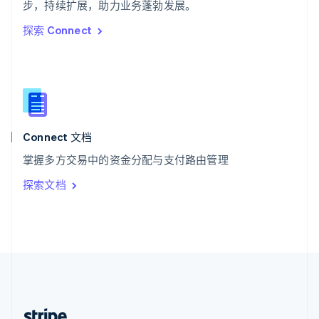
希腊
步，持续扩展，助力业务蓬勃发展。
English
探索 Connect
西班牙
Español
English
新加坡
English
简体中文
新西兰
English
匈牙利
English
Connect 文档
意大利
掌握多方交易中的资金分配与支付路由管理
Italiano
English
印度
探索文档
English
英国
English
直布罗陀
English
中国内地
简体中文
English
中国香港特别行政区
English
简体中文