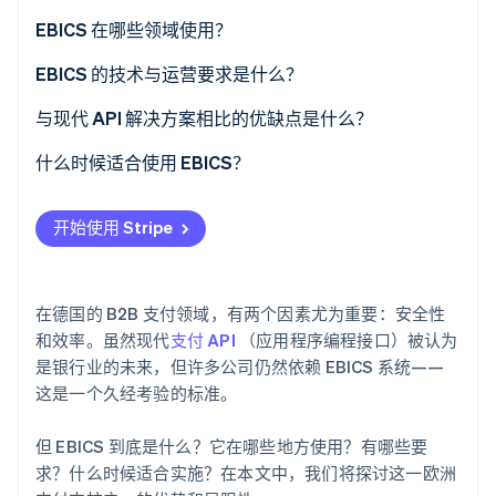
了解 Stripe 如何为 AI 构建经济基础设施。
EBICS 的发展历程
EBICS 在哪些领域使用？
立即观看
经常使用 EBICS 的典型行业
EBICS 的技术与运营要求是什么？
EBICS 的替代方案
技术要求
与现代 API 解决方案相比的优缺点是什么？
运营要求
什么时候适合使用 EBICS？
开始使用 Stripe
在德国的 B2B 支付领域，有两个因素尤为重要：安全性
和效率。虽然现代
支付 API
（应用程序编程接口）被认为
是银行业的未来，但许多公司仍然依赖 EBICS 系统——
这是一个久经考验的标准。
但 EBICS 到底是什么？它在哪些地方使用？有哪些要
求？什么时候适合实施？在本文中，我们将探讨这一欧洲