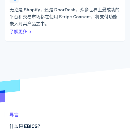
支付成功率优
Stripe Sigma
产品路线图
SaaS
化
自定义报告
Sessions 年度大会
无论是 Shopify，还是 DoorDash，众多世界上最成功的
Link
Data Pipeline
招聘
平台和交易市场都在使用 Stripe Connect，将支付功能
加速结账
数据同步
资讯中心
资源
嵌入到其产品之中。
Stripe Press
按行业
了解更多
应用集成
AI 企业
代码示例
更多
创作者经济
开发者博客
联系
Product roadmap
游戏
API 状态
了解未来规划
酒店、旅游与休闲
联系销售
保险
Radar
成为合作伙伴
媒体与娱乐
欺诈防范
非营利组织
Atlas
专业服务
初创企业注册
公共部门
零售
Climate
碳移除
生态系统
导言
合作伙伴
Stripe App Marketplace
什么是 EBICS？
Stripe Sessions 2026