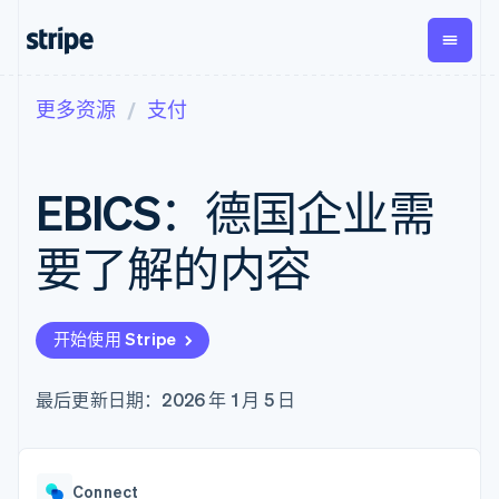
更多资源
支付
按企业阶段
文档
学习
支付
营收
资金管
平台
理
易市
大型企业
Stripe 文档
博客
Payments
Billing
初创企业
API 参考文档
客户案例
EBICS：德国企业需
在线支付
经常性收入
Global
Conn
库与 SDK
指南
Payment links
Metronome
Payouts
Stripe Apps
按用量计费
平台
要了解的内容
无代码支付
Subscriptions
向第三
按应用场景
Checkout
方打款
支持
预构建支付界
订阅管理
指南
智能体商务
面
Invoicing
加密货币
获取支持
一次性或定期
Elements
开始使用 Stripe
电子商务
接受线上付款
托管支持方案
灵活的 UI 组件
账单
嵌入式金融
实施预置结账流程
专业服务
Payment
Tax
财务自动化
构建平台或交易市场
最后更新日期：2026 年 1 月 5 日
methods
销售税和增值
全球化企业
管理订阅
接入 125+ 种支
税自动化
应用内支付
提供按用量计费
付方式
Revenue
交易市场
发行稳定币支持的支付卡
Authorization
Recognition
公司
资金管理
通过智能体配置和管理服
Boost
会计自动化
Connect
平台
务