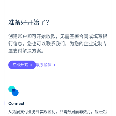
美国
English
Español
简体中文
墨西哥
Español
English
准备好开始了？
挪威
English
葡萄牙
创建账户即可开始收款，无需签署合同或填写银
Português
English
行信息。您也可以联系我们，为您的企业定制专
日本
日本語
English
属支付解决方案。
瑞典
Svenska
English
瑞士
立即开始
联系销售
Deutsch
Français
Italiano
English
塞浦路斯
English
斯洛伐克
English
斯洛文尼亚
English
Italiano
Connect
泰国
ไทย
English
从拓展支付业务到实现盈利，只需数周而非数月。轻松起