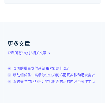
荷兰
Nederlands
English
加拿大
English
Français
捷克
English
克罗地亚
English
Italiano
拉脱维亚
更多文章
English
立陶宛
查看所有“支付”相关文章
English
列支敦士登
Deutsch
English
卢森堡
泰国的批量支付系统 (BPS) 是什么？
Français
Deutsch
English
移动端优化：高绩效企业如何适配真实移动场景需求
罗马尼亚
双边交易市场战略：扩展时需构建的内容与关注要点
English
马尔他
English
马来西亚
English
简体中文