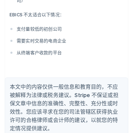
司）
爱沙尼亚
English
奥地利
EBICS 不太适合以下情况：
Deutsch
English
澳大利亚
支付量较低的初创公司
English
巴西
需要实时交易的电商企业
Português
English
保加利亚
从终端客户收款的平台
English
比利时
Nederlands
Français
Deutsch
English
波兰
English
丹麦
本文中的内容仅供一般信息和教育目的，不应
English
被解释为法律或税务建议。Stripe 不保证或担
德国
保文章中信息的准确性、完整性、充分性或时
Deutsch
English
法国
效性。您应该寻求在您的司法管辖区获得执业
Français
English
许可的合格律师或会计师的建议，以就您的特
芬兰
定情况提供建议。
English
Svenska