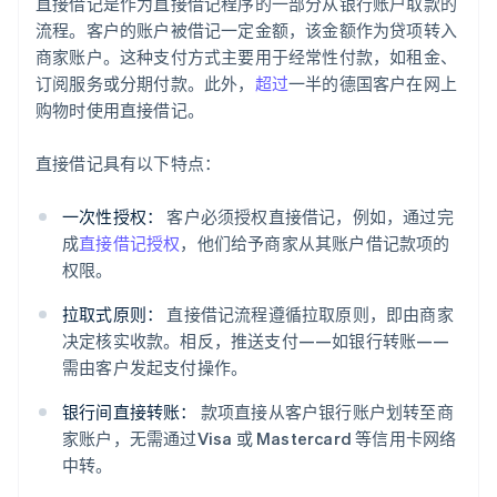
直接借记是作为直接借记程序的一部分从银行账户取款的
流程。客户的账户被借记一定金额，该金额作为贷项转入
商家账户。这种支付方式主要用于经常性付款，如租金、
订阅服务或分期付款。此外，
超过
一半的德国客户在网上
购物时使用直接借记。
直接借记具有以下特点：
一次性授权：
客户必须授权直接借记，例如，通过完
成
直接借记授权
，他们给予商家从其账户借记款项的
权限。
拉取式原则：
直接借记流程遵循拉取原则，即由商家
决定核实收款。相反，推送支付——如银行转账——
需由客户发起支付操作。
银行间直接转账：
款项直接从客户银行账户划转至商
家账户，无需通过Visa 或 Mastercard 等信用卡网络
中转。