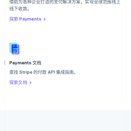
ไทย
English
借助为各种企业打造的支付解决方案，实现全球范围线上
希腊
线下收款。
English
探索 Payments
西班牙
Español
English
新加坡
English
简体中文
新西兰
English
匈牙利
English
Payments 文档
意大利
查找 Stripe 的付款 API 集成指南。
Italiano
English
印度
探索文档
English
英国
English
直布罗陀
English
中国内地
简体中文
English
中国香港特别行政区