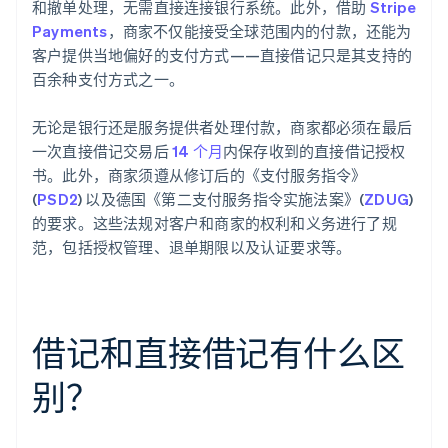
和撤单处理，无需直接连接银行系统。此外，借助
Stripe
Payments
，商家不仅能接受全球范围内的付款，还能为
客户提供当地偏好的支付方式——直接借记只是其支持的
百余种支付方式之一。
无论是银行还是服务提供者处理付款，商家都必须在最后
一次直接借记交易后
14 个月
内保存收到的直接借记授权
书。此外，商家须遵从修订后的《支付服务指令》
(
PSD2
) 以及德国《第二支付服务指令实施法案》(
ZDUG
)
的要求。这些法规对客户和商家的权利和义务进行了规
范，包括授权管理、退单期限以及认证要求等。
借记和直接借记有什么区
别？
阿联酋
English
爱尔兰