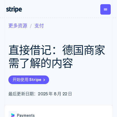
更多资源
支付
按企业阶段
文档
学习
支付
营收
资金管
平台
理
易市
大型企业
Stripe 文档
博客
Payments
Billing
初创企业
API 参考文档
客户案例
直接借记：德国商家
在线支付
经常性收入
Global
Conn
库与 SDK
指南
Payment links
Metronome
Payouts
Stripe Apps
按用量计费
平台
需了解的内容
无代码支付
Subscriptions
向第三
按应用场景
Checkout
方打款
支持
预构建支付界
订阅管理
指南
智能体商务
面
Invoicing
加密货币
获取支持
一次性或定期
Elements
开始使用 Stripe
电子商务
接受线上付款
托管支持方案
灵活的 UI 组件
账单
嵌入式金融
实施预置结账流程
专业服务
Payment
Tax
财务自动化
构建平台或交易市场
最后更新日期：2025 年 8 月 22 日
methods
销售税和增值
全球化企业
管理订阅
接入 125+ 种支
税自动化
应用内支付
提供按用量计费
付方式
Revenue
交易市场
发行稳定币支持的支付卡
Authorization
Recognition
公司
资金管理
通过智能体配置和管理服
Boost
会计自动化
Payments
平台
务