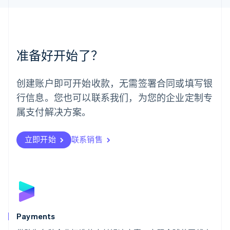
English
简体中文
美国
English
Español
简体中文
墨西哥
Español
English
准备好开始了？
挪威
English
葡萄牙
创建账户即可开始收款，无需签署合同或填写银
Português
English
行信息。您也可以联系我们，为您的企业定制专
日本
日本語
English
属支付解决方案。
瑞典
Svenska
English
瑞士
立即开始
联系销售
Deutsch
Français
Italiano
English
塞浦路斯
English
斯洛伐克
English
斯洛文尼亚
English
Italiano
Payments
泰国