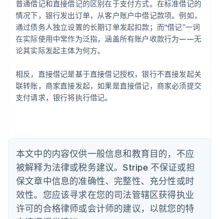
普通借记和直接借记的区别在于支付方式。在标准借记的
English
爱沙尼亚
情况下，银行发出订单，从客户账户中借记款项。例如，
English
通过债务人独立设置的长期订单发起扣款；而“借记”一词
奥地利
在实际使用中常作为泛指，涵盖所有账户收款行为——无
Deutsch
English
论其实际发起主体为何方。
澳大利亚
English
巴西
相反，直接借记是基于直接借记授权，银行不直接发起关
Português
English
联转账，商家直接发起，如果是直接借记，商家必须提交
保加利亚
支付请求，银行将执行借记。
English
比利时
Nederlands
Français
Deutsch
English
波兰
English
丹麦
本文中的内容仅供一般信息和教育目的，不应
English
被解释为法律或税务建议。Stripe 不保证或担
德国
保文章中信息的准确性、完整性、充分性或时
Deutsch
English
法国
效性。您应该寻求在您的司法管辖区获得执业
Français
English
许可的合格律师或会计师的建议，以就您的特
芬兰