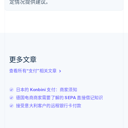
定情况提供建议。
English
Svenska
荷兰
Nederlands
English
加拿大
English
Français
捷克
English
克罗地亚
English
Italiano
拉脱维亚
更多文章
English
立陶宛
查看所有“支付”相关文章
English
列支敦士登
Deutsch
English
卢森堡
日本的 Konbini 支付：商家须知
Français
Deutsch
English
德国电商商家需要了解的 SEPA 直接借记知识
罗马尼亚
接受意大利客户的远程银行卡付款
English
马尔他
English
马来西亚