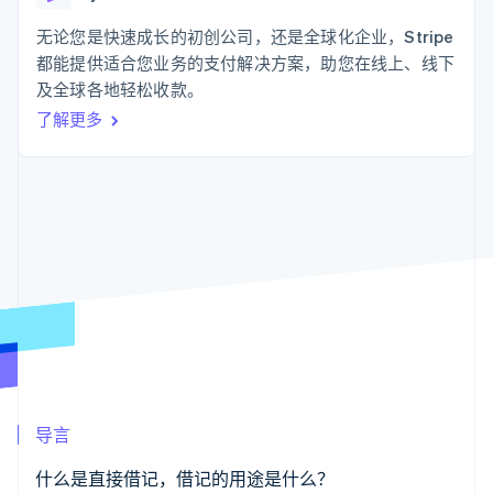
支付成功率优
Stripe Sigma
产品路线图
SaaS
化
自定义报告
Sessions 年度大会
无论您是快速成长的初创公司，还是全球化企业，Stripe
Link
Data Pipeline
招聘
都能提供适合您业务的支付解决方案，助您在线上、线下
加速结账
数据同步
资讯中心
资源
及全球各地轻松收款。
Stripe Press
按行业
了解更多
应用集成
AI 企业
代码示例
更多
创作者经济
开发者博客
联系
Product roadmap
游戏
API 状态
了解未来规划
酒店、旅游与休闲
联系销售
保险
Radar
成为合作伙伴
媒体与娱乐
欺诈防范
非营利组织
Atlas
专业服务
初创企业注册
公共部门
零售
Climate
碳移除
生态系统
导言
合作伙伴
Stripe App Marketplace
什么是直接借记，借记的用途是什么？
Stripe Sessions 2026