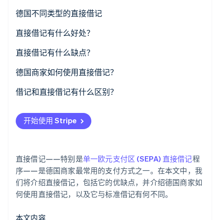
了解 Stripe 如何为 AI 构建经济基础设施。
德国不同类型的直接借记
立即观看
直接借记有什么好处？
对客户的好处
直接借记有什么缺点？
对商家的好处
对客户的不利之处
德国商家如何使用直接借记？
对商家的不利之处
借记和直接借记有什么区别？
开始使用 Stripe
直接借记——特别是
单一欧元支付区 (SEPA) 直接借记
程
序——是德国商家最常用的支付方式之一。在本文中，我
们将介绍直接借记，包括它的优缺点，并介绍德国商家如
何使用直接借记，以及它与标准借记有何不同。
本文内容