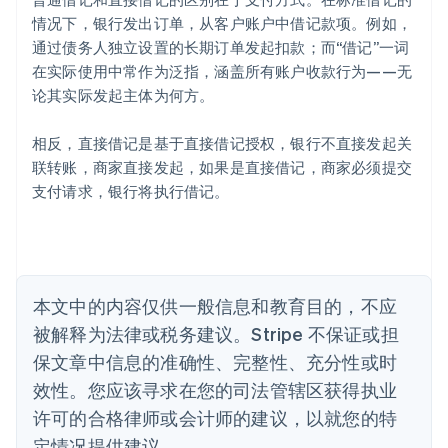
English
爱沙尼亚
情况下，银行发出订单，从客户账户中借记款项。例如，
English
通过债务人独立设置的长期订单发起扣款；而“借记”一词
奥地利
在实际使用中常作为泛指，涵盖所有账户收款行为——无
Deutsch
English
论其实际发起主体为何方。
澳大利亚
English
巴西
相反，直接借记是基于直接借记授权，银行不直接发起关
Português
English
联转账，商家直接发起，如果是直接借记，商家必须提交
保加利亚
支付请求，银行将执行借记。
English
比利时
Nederlands
Français
Deutsch
English
波兰
English
丹麦
本文中的内容仅供一般信息和教育目的，不应
English
被解释为法律或税务建议。Stripe 不保证或担
德国
保文章中信息的准确性、完整性、充分性或时
Deutsch
English
法国
效性。您应该寻求在您的司法管辖区获得执业
Français
English
许可的合格律师或会计师的建议，以就您的特
芬兰
定情况提供建议。