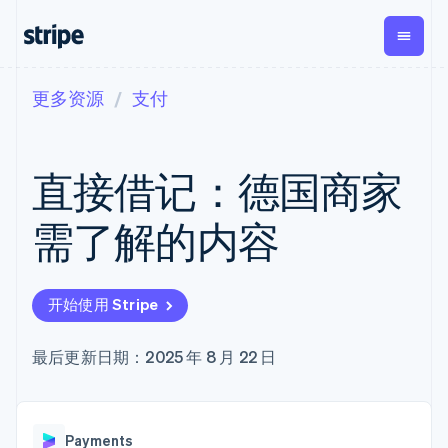
更多资源
支付
按企业阶段
文档
学习
支付
营收
资金管
平台
理
易市
大型企业
Stripe 文档
博客
Payments
Billing
初创企业
API 参考文档
客户案例
直接借记：德国商家
在线支付
经常性收入
Global
Conn
库与 SDK
指南
Payment links
Metronome
Payouts
Stripe Apps
按用量计费
平台
需了解的内容
无代码支付
Subscriptions
向第三
按应用场景
Checkout
方打款
支持
预构建支付界
订阅管理
Crypto
指南
智能体商务
面
Invoicing
钱包、
加密货币
获取支持
一次性或定期
Elements
开始使用 Stripe
稳定币
电子商务
接受线上付款
托管支持方案
灵活的 UI 组件
账单
发行和
嵌入式金融
实施预置结账流程
专业服务
Payment
Tax
发卡基
财务自动化
构建平台或交易市场
最后更新日期：2025 年 8 月 22 日
methods
销售税和增值
础设施
全球化企业
管理订阅
接入 125+ 种支
税自动化
应用内支付
提供按用量计费
付方式
Revenue
交易市场
发行稳定币支持的支付卡
Terminal
Recognition
公司
资金管理
通过智能体配置和管理服
线下支付
会计自动化
Payments
平台
务