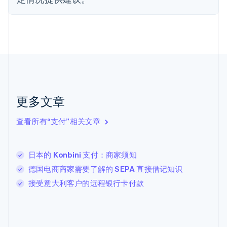
English
Svenska
荷兰
Nederlands
English
加拿大
English
Français
捷克
English
克罗地亚
English
Italiano
拉脱维亚
更多文章
English
立陶宛
查看所有“支付”相关文章
English
列支敦士登
Deutsch
English
卢森堡
日本的 Konbini 支付：商家须知
Français
Deutsch
English
德国电商商家需要了解的 SEPA 直接借记知识
罗马尼亚
接受意大利客户的远程银行卡付款
English
马尔他
English
马来西亚
English
简体中文