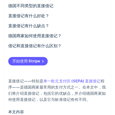
德国不同类型的直接借记
Stripe Sessions 2026
了解 Stripe 如何为 AI 构建经济基础设施。
直接借记有什么好处？
立即观看
对客户的好处
直接借记有什么缺点？
对商家的好处
对客户的不利之处
德国商家如何使用直接借记？
对商家的不利之处
借记和直接借记有什么区别？
开始使用 Stripe
直接借记——特别是
单一欧元支付区 (SEPA) 直接借记
程
序——是德国商家最常用的支付方式之一。在本文中，我
们将介绍直接借记，包括它的优缺点，并介绍德国商家如
何使用直接借记，以及它与标准借记有何不同。
本文内容