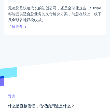
Authorization
Stripe Sigma
产品路线图
SaaS
Boost
自定义报告
Sessions 年度大会
无论您是快速成长的初创公司，还是全球化企业，Stripe
支付成功率优
Data Pipeline
招聘
都能提供适合您业务的支付解决方案，助您在线上、线下
化
数据同步
资讯中心
Link
资源
及全球各地轻松收款。
Stripe Press
加速结账
按行业
了解更多
应用集成
AI 企业
代码示例
创作者经济
开发者博客
联系
游戏
API 状态
更多
酒店、旅游与休闲
联系销售
Product roadmap
保险
成为合作伙伴
了解未来规划
媒体与娱乐
非营利组织
Radar
专业服务
欺诈防范
公共部门
Atlas
零售
初创企业注册
Climate
碳移除
生态系统
导言
合作伙伴
什么是直接借记，借记的用途是什么？
Stripe App Marketplace