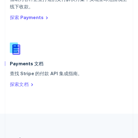
希腊
线下收款。
English
探索 Payments
西班牙
Español
English
新加坡
English
简体中文
新西兰
English
匈牙利
English
Payments 文档
意大利
查找 Stripe 的付款 API 集成指南。
Italiano
English
印度
探索文档
English
英国
English
直布罗陀
English
中国内地
简体中文
English
中国香港特别行政区
English
简体中文