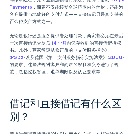
Payments
，商家不仅能接受全球范围内的付款，还能为
客户提供当地偏好的支付方式——直接借记只是其支持的
百余种支付方式之一。
无论是银行还是服务提供者处理付款，商家都必须在最后
一次直接借记交易后
14 个月
内保存收到的直接借记授权
书。此外，商家须遵从修订后的《支付服务指令》
(
PSD2
) 以及德国《第二支付服务指令实施法案》(
ZDUG
)
的要求。这些法规对客户和商家的权利和义务进行了规
范，包括授权管理、退单期限以及认证要求等。
借记和直接借记有什么区
别？
阿联酋
English
爱尔兰
普通借记和直接借记的区别在于支付方式。在标准借记的