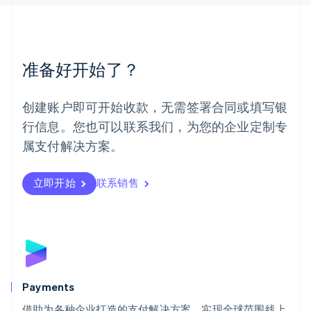
美国
English
Español
简体中文
墨西哥
Español
English
准备好开始了？
挪威
English
葡萄牙
创建账户即可开始收款，无需签署合同或填写银
Português
English
行信息。您也可以联系我们，为您的企业定制专
日本
日本語
English
属支付解决方案。
瑞典
Svenska
English
瑞士
立即开始
联系销售
Deutsch
Français
Italiano
English
塞浦路斯
English
斯洛伐克
English
斯洛文尼亚
English
Italiano
Payments
泰国
ไทย
English
借助为各种企业打造的支付解决方案，实现全球范围线上