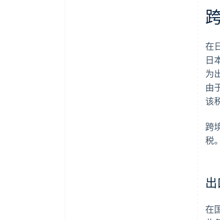
在
日
为
由
该
跨
税
出
在