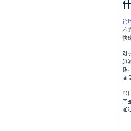
跨
术
快
对
旅
趣
商
以
产
通