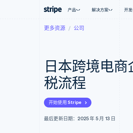
产品
解决方案
开发
更多资源
公司
按企业阶段
文档
学习
按应用场
支持
支付
营收
大型企业
Stripe 文档
博客
智能体
获取支
Payments
Billing
初创企业
API 参考文档
客户案例
加密货
托管支
在线支付
经常性收入
库与 SDK
指南
电子商
专业服
Payment links
Metronome
Stripe Apps
日本跨境电商
嵌入式
无代码支付
按用量计费
财务自
Checkout
Subscriptions
全球化
预构建支付界面
订阅管理
应用内
税流程
Elements
Invoicing
交易市
灵活的 UI 组件
一次性或定期账单
资金管
支付方式
Tax
平台
支持 125 种以上
销售税和增值税自动
SaaS
Authorization Boost
Revenue Recogniti
开始使用 Stripe
支付成功率优化
会计自动化
Link
Stripe Sigma
加速结账
自定义报告
最后更新日期：2025 年 5 月 13 日
Data Pipeline
数据同步