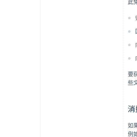
此
要
些
消
如
例