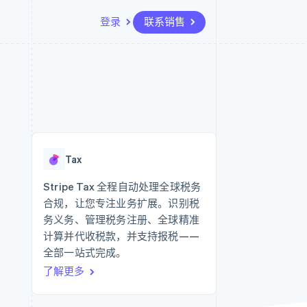
登录
联系销售
资源
生态系统
联系
场
更多
应用集成
合作伙伴
联系销售
Product roadmap
代码示例
Stripe App Marketplace
成为合作伙伴
了解未来规划
开发者博客
API 状态
Radar
欺诈防范
Tax
Atlas
初创企业注册
Stripe Tax 全程自动处理全球税务
合规，让您专注业务扩展。识别税
Climate
碳移除
务义务、管理税务注册、全球精准
计算并代收税款，并支持报税——
全部一站式完成。
了解更多