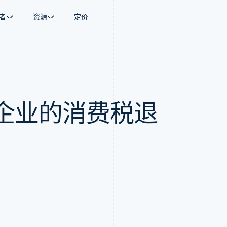
者
资源
定价
景
指南
按行业
公司
资金管理
平台和交易市
商务
持
接受线上付款
AI 企业
产品路线图
Global Payouts
Connect
币
持方案
实施预置结账流程
创作者经济
Sessions 年度大会
向第三方打款
平台支付
务
务
构建平台或交易市场
游戏
招聘
企业的消费税退
金融
管理订阅
酒店、旅游与休闲
资讯中心
动化
提供按用量计费
保险
Stripe Press
企业
发行稳定币支持的支付卡
媒体与娱乐
支付
通过智能体配置和管理服务
非营利组织
场
专业服务
理
公共部门
零售
化
on