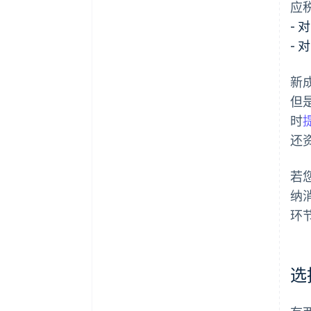
应
-
对
-
对
新
但
时
还
若
纳
环
选