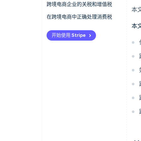
选择常规征税方法（原则征税）
申请前应满足消费税退税的所有
跨境电商企业的关税和增值税
本
要求
在截止日期前提交必要的退税申
关税
在跨境电商中正确处理消费税
请文件
需要安全保存并整理必要的申请
本
增值税 (VAT)
文件
开始使用 Stripe
可能需要等待一段时间才能收到
退税