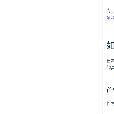
为
项
日
的
首
作