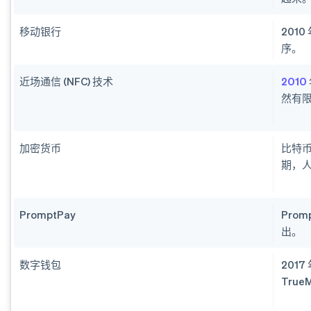
移动银行
201
序。
近场通信 (NFC) 技术
2010
然有
加密货币
比特
期，
PromptPay
Prom
出。
数字钱包
201
True