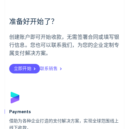
English
Español
简体中文
墨西哥
Español
English
准备好开始了？
挪威
English
葡萄牙
创建账户即可开始收款，无需签署合同或填写银
Português
English
行信息。您也可以联系我们，为您的企业定制专
日本
日本語
English
属支付解决方案。
瑞典
Svenska
English
瑞士
立即开始
联系销售
Deutsch
Français
Italiano
English
塞浦路斯
English
斯洛伐克
English
斯洛文尼亚
English
Italiano
Payments
泰国
ไทย
English
借助为各种企业打造的支付解决方案，实现全球范围线上
希腊
线下收款。