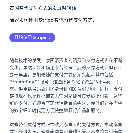
了解 Stripe 如何为 AI 构建经济基础设施。
移动银行
泰国替代支付方式的发展时间线
立即观看
PromptPay
商家如何使用 Stripe 提供替代支付方式？
数字钱包
开始使用 Stripe
二维码
支付链接
随着技术的发展，泰国消费者的消费和支付方式也在不断
先买后付 (BNPL)
变化。虽然现金和信用卡曾经是主要的支付方式，但在过
去十年里，更加便捷的支付方式逐渐兴起。其中包括
支付网关
PromptPay 等服务，这些服务简化了资金转移手续，只
需提供电话号码或国民身份证 (ID) 号码即可。同样，支付
货到付款 (COD)
链接现在也允许小商家无需网站即可接受线上付款。这些
NFC技术
新的支付方式迎合了现代消费者的需求，使他们能在当今
的数字经济时代更方便快捷地获得产品和服务。
加密货币
这些替代支付方式正在改变泰国人的支付方式，推动泰国
数字经济发展，帮助泰国紧跟全球潮流。本文将探讨泰国