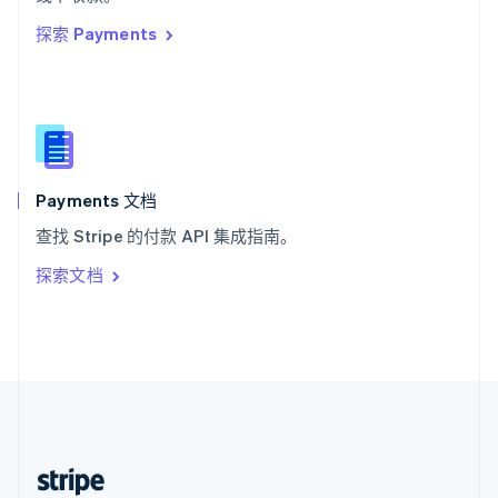
English
探索 Payments
西班牙
Español
English
新加坡
English
简体中文
新西兰
English
匈牙利
English
Payments 文档
意大利
查找 Stripe 的付款 API 集成指南。
Italiano
English
印度
探索文档
English
英国
English
直布罗陀
English
中国内地
简体中文
English
中国香港特别行政区
English
简体中文