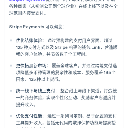
各种商家（从初创公司到全球企业）在线上线下以及在全
球范围内接受支付。
Stripe Payments 可以帮您：
优化结账体验：
通过预构建的支付用户界面、超过
125 种支付方式以及 Stripe 构建的钱包 Link，营造顺
畅的客户体验，并节省数千个工程时。
更快拓展新市场：
覆盖全球客户，并通过跨境支付选
项降低多币种管理的复杂性和成本，服务覆盖 195 个
国家、135 种以上货币。
统一线下与线上支付：
整合线上与线下渠道，打造统
一的商务体验，实现个性化互动、奖励客户忠诚度并
阿联酋
提升收入。
English
爱尔兰
优化支付性能：
通过一系列可定制、易于配置的支付
English
工具提升收入，包括无代码的欺诈保护功能与提高授
爱沙尼亚