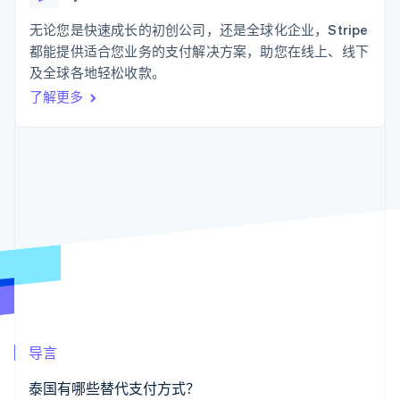
支付成功率优
Stripe Sigma
产品路线图
SaaS
化
自定义报告
Sessions 年度大会
无论您是快速成长的初创公司，还是全球化企业，Stripe
Link
Data Pipeline
招聘
都能提供适合您业务的支付解决方案，助您在线上、线下
加速结账
数据同步
资讯中心
资源
及全球各地轻松收款。
Stripe Press
按行业
了解更多
应用集成
AI 企业
代码示例
更多
创作者经济
开发者博客
联系
Product roadmap
游戏
API 状态
了解未来规划
酒店、旅游与休闲
联系销售
保险
Radar
成为合作伙伴
媒体与娱乐
欺诈防范
非营利组织
Atlas
专业服务
初创企业注册
公共部门
零售
Climate
碳移除
生态系统
导言
合作伙伴
Stripe App Marketplace
泰国有哪些替代支付方式？
Stripe Sessions 2026