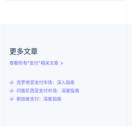
Nederlands
English
加拿大
English
Français
捷克
English
克罗地亚
English
Italiano
拉脱维亚
更多文章
English
立陶宛
查看所有“支付”相关文章
English
列支敦士登
Deutsch
English
卢森堡
克罗地亚支付市场：深入指南
Français
Deutsch
English
印度尼西亚支付市场：深度指南
罗马尼亚
新加坡支付：深度指南
English
马尔他
English
马来西亚
English
简体中文
美国