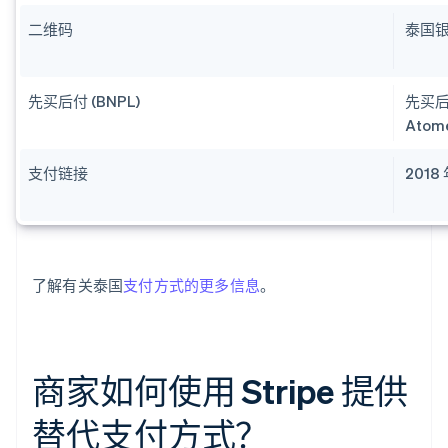
二维码
泰国
先买后付 (BNPL)
先买后
Atom
支付链接
201
了解有关泰国
支付方式的更多信息
。
商家如何使用 Stripe 提供
替代支付方式？