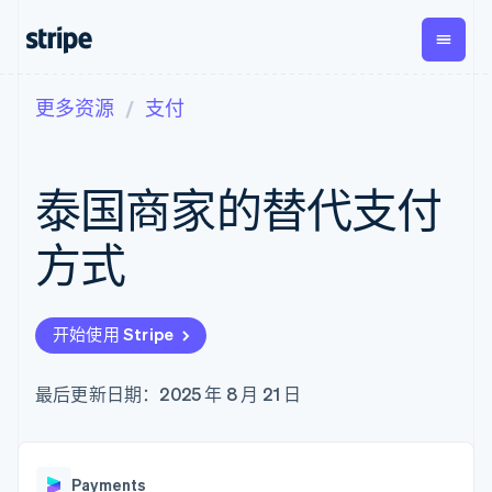
更多资源
支付
按企业阶段
文档
学习
支付
营收
资金管
平台
理
易市
大型企业
Stripe 文档
博客
Payments
Billing
初创企业
API 参考文档
客户案例
泰国商家的替代支付
在线支付
经常性收入
Global
Conn
库与 SDK
指南
Payment links
Metronome
Payouts
Stripe Apps
按用量计费
平台
方式
无代码支付
Subscriptions
向第三
按应用场景
Checkout
方打款
支持
预构建支付界
订阅管理
指南
智能体商务
面
Invoicing
加密货币
获取支持
一次性或定期
Elements
开始使用 Stripe
电子商务
接受线上付款
托管支持方案
灵活的 UI 组件
账单
嵌入式金融
实施预置结账流程
专业服务
Payment
Tax
财务自动化
构建平台或交易市场
最后更新日期：2025 年 8 月 21 日
methods
销售税和增值
全球化企业
管理订阅
接入 125+ 种支
税自动化
应用内支付
提供按用量计费
付方式
Revenue
交易市场
发行稳定币支持的支付卡
Authorization
Recognition
公司
资金管理
通过智能体配置和管理服
Boost
会计自动化
Payments
平台
务