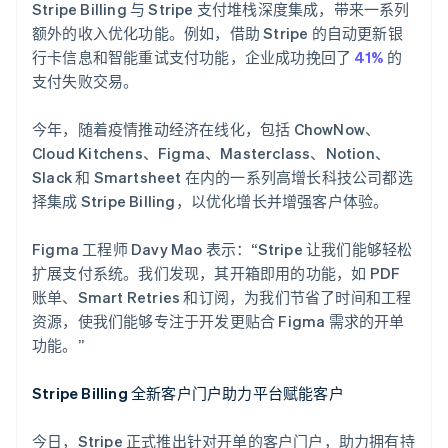
Stripe Billing 与 Stripe 支付堆栈深度集成，带来一系列
Português
English
保加利亚
额外的收入优化功能。例如，借助 Stripe 的自动更新银
English
行卡信息和智能重试支付功能，企业成功挽回了
41%
的
比利时
支付失败交易。
Nederlands
Français
Deutsch
English
波兰
今年，随着疫情推动经济在线化，包括 ChowNow、
English
丹麦
Cloud Kitchens、Figma、Masterclass、Notion、
English
Slack 和 Smartsheet 在内的一系列高增长科技公司都选
德国
择集成 Stripe Billing，以优化增长并增强客户体验。
Deutsch
English
法国
Figma 工程师 Davy Mao 表示：“Stripe 让我们能够轻松
Français
English
扩展支付系统。我们发现，其开箱即用的功能，如 PDF
芬兰
账单、Smart Retries 和订阅，为我们节省了时间和工程
English
Svenska
荷兰
资源，使我们能够专注于开发更贴合 Figma 需求的开单
Nederlands
English
功能。”
加拿大
English
Français
Stripe Billing 全新客户门户助力平台赋能客户
捷克
English
克罗地亚
今日，Stripe 正式推出针对开单的客户门户，助力拥有持