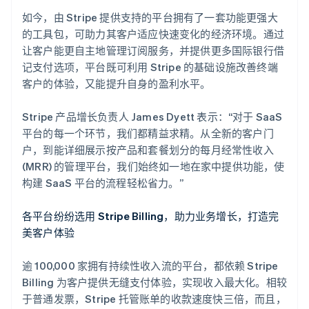
了解 Stripe 如何为 AI 构建经济基础设施。
如今，由 Stripe 提供支持的平台拥有了一套功能更强大
立即观看
的工具包，可助力其客户适应快速变化的经济环境。通过
让客户能更自主地管理订阅服务，并提供更多国际银行借
记支付选项，平台既可利用 Stripe 的基础设施改善终端
客户的体验，又能提升自身的盈利水平。
Stripe 产品增长负责人 James Dyett 表示：“对于 SaaS
平台的每一个环节，我们都精益求精。从全新的客户门
户，到能详细展示按产品和套餐划分的每月经常性收入
阿联酋
(MRR) 的管理平台，我们始终如一地在家中提供功能，使
English
构建 SaaS 平台的流程轻松省力。”
爱尔兰
English
各平台纷纷选用 Stripe Billing，助力业务增长，打造完
爱沙尼亚
美客户体验
English
奥地利
Deutsch
English
逾 100,000 家拥有持续性收入流的平台，都依赖 Stripe
澳大利亚
Billing 为客户提供无缝支付体验，实现收入最大化。相较
English
于普通发票，Stripe 托管账单的收款速度快三倍，而且，
巴西