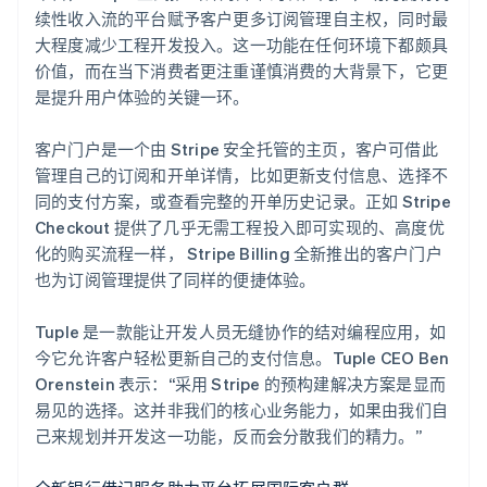
English
Italiano
续性收入流的平台赋予客户更多订阅管理自主权，同时最
拉脱维亚
大程度减少工程开发投入。这一功能在任何环境下都颇具
English
价值，而在当下消费者更注重谨慎消费的大背景下，它更
立陶宛
是提升用户体验的关键一环。
English
列支敦士登
Deutsch
English
客户门户是一个由 Stripe 安全托管的主页，客户可借此
卢森堡
管理自己的订阅和开单详情，比如更新支付信息、选择不
Français
Deutsch
English
同的支付方案，或查看完整的开单历史记录。正如 Stripe
罗马尼亚
Checkout 提供了几乎无需工程投入即可实现的、高度优
English
马尔他
化的购买流程一样， Stripe Billing 全新推出的客户门户
English
也为订阅管理提供了同样的便捷体验。
马来西亚
English
简体中文
Tuple 是一款能让开发人员无缝协作的结对编程应用，如
美国
今它允许客户轻松更新自己的支付信息。Tuple CEO Ben
English
Español
简体中文
Orenstein 表示：“采用 Stripe 的预构建解决方案是显而
墨西哥
易见的选择。这并非我们的核心业务能力，如果由我们自
Español
English
挪威
己来规划并开发这一功能，反而会分散我们的精力。”
English
葡萄牙