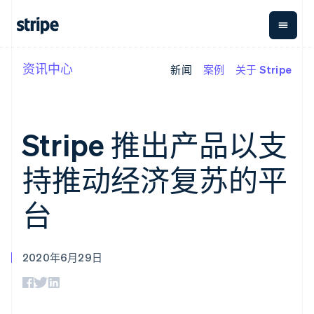
资讯中心
新闻
案例
关于 Stripe
按企业阶段
文档
学习
支付
营收
资金管
平台
理
易市
大型企业
Stripe 文档
博客
Payments
Billing
初创企业
API 参考文档
客户案例
在线支付
经常性收入
Global
Conn
库与 SDK
指南
Stripe 推出产品以支
Payment links
Metronome
Payouts
Stripe Apps
按用量计费
平台
无代码支付
Subscriptions
向第三
持推动经济复苏的平
按应用场景
Checkout
方打款
支持
预构建支付界
订阅管理
指南
智能体商务
面
Invoicing
台
加密货币
获取支持
一次性或定期
Elements
电子商务
接受线上付款
托管支持方案
灵活的 UI 组件
账单
嵌入式金融
实施预置结账流程
专业服务
Payment
Tax
财务自动化
构建平台或交易市场
methods
销售税和增值
2020年6月29日
全球化企业
管理订阅
接入 125+ 种支
税自动化
应用内支付
提供按用量计费
付方式
Revenue
交易市场
发行稳定币支持的支付卡
Authorization
Recognition
公司
资金管理
通过智能体配置和管理服
Boost
会计自动化
平台
务