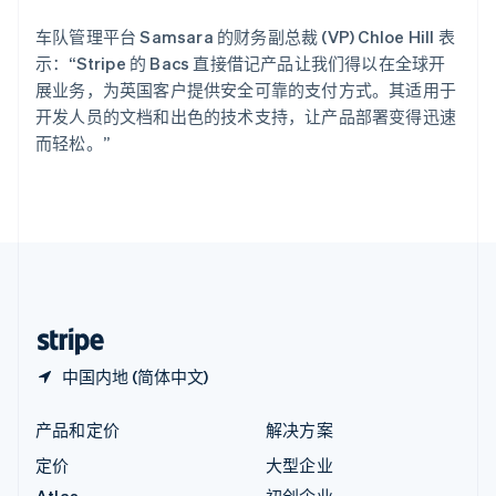
English
匈牙利
车队管理平台 Samsara 的财务副总裁 (VP) Chloe Hill 表
English
示：“Stripe 的 Bacs 直接借记产品让我们得以在全球开
意大利
展业务，为英国客户提供安全可靠的支付方式。其适用于
Italiano
English
开发人员的文档和出色的技术支持，让产品部署变得迅速
印度
而轻松。”
English
英国
English
直布罗陀
English
中国内地
简体中文
English
中国香港特别行政区
English
简体中文
中国内地 (简体中文)
产品和定价
解决方案
定价
大型企业