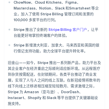
支付成功率优
Stripe Sigma
ChowNow、Cloud Kitchens、Figma、
产品路线图
SaaS
化
自定义报告
Sessions 年度大会
Masterclass、Notion、Slack 和Smartsheet 等企
Link
Data Pipeline
招聘
业，加入了使用 Stripe Billing 管理订阅和发票的
加速结账
数据同步
资讯中心
资源
100,000 多家平台的行列。
Stripe Press
按行业
应用集成
Stripe 推出了全新的
Stripe Billing 客户门户
，让平
AI 企业
代码示例
更多
台能更好地掌控终端客户的体验。
创作者经济
开发者博客
联系
Product roadmap
游戏
API 状态
了解未来规划
Stripe 新增澳大利亚、加拿大、马来西亚和英国的银
酒店、旅游与休闲
联系销售
行借记支持功能，助力全球平台提升转化率。
保险
Radar
成为合作伙伴
媒体与娱乐
欺诈防范
非营利组织
旧金山——如今，Stripe 推出一系列新产品，助力平台及
Atlas
专业服务
初创企业注册
其企业客户在经济重启之际顺利适应新环境。从远程医疗
公共部门
零售
到杂货按需配送，在封锁期间，各类平台推动了商业发
Climate
碳移除
展，实现了人与人之间的线上互联。在新冠疫情将数年的
线下向线上迁移进程压缩至短短数月、需求激增之际，
生态系统
Stripe 为 Amazon（亚马逊）、DoorDash、
Instacart、Shopify 和 Slack 等平台提供了关键基础设
合作伙伴
施支持。
Stripe App Marketplace
Stripe Sessions 2026