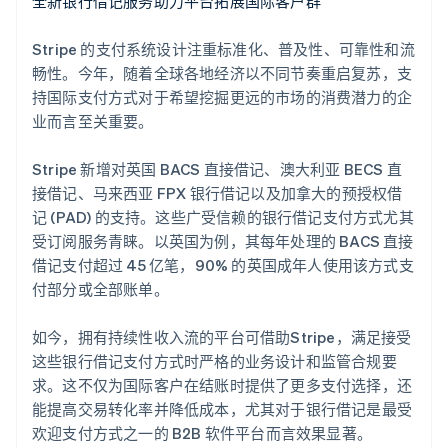
全新银行借记服务助力平台拓展国际客户群
Português
English
日本
Stripe 的支付系统设计注重标准化、普及性、可靠性和流
日本語
English
瑞典
畅性。今年，随着全球各地经济以不同节奏重启复苏，支
Svenska
English
持国际支付方式对于希望挖掘更远的市场的消费潜力的企
瑞士
业而言至关重要。
Deutsch
Français
Italiano
English
塞浦路斯
Stripe 新增对英国 BACS 直接借记、澳大利亚 BECS 直
English
斯洛伐克
接借记、马来西亚 FPX 银行借记以及加拿大的预授权借
English
记 (PAD) 的支持。这些广受信赖的银行借记支付方式尤其
斯洛文尼亚
受订阅服务青睐。以英国为例，其每年处理的 BACS 直接
English
Italiano
借记支付超过 45 亿笔，90% 的英国成年人使用该方式支
泰国
付部分或全部账单。
ไทย
English
希腊
English
如今，拥有持续性收入流的平台可借助Stripe，满足接受
西班牙
这些银行借记支付方式时严格的业务设计和监管合规要
Español
English
求。这不仅为国际客户在结账时提供了更多支付选择，还
新加坡
能提高交易转化率并降低成本，尤其对于银行借记是最受
English
简体中文
欢迎支付方式之一的 B2B 软件平台而言效果显著。
新西兰