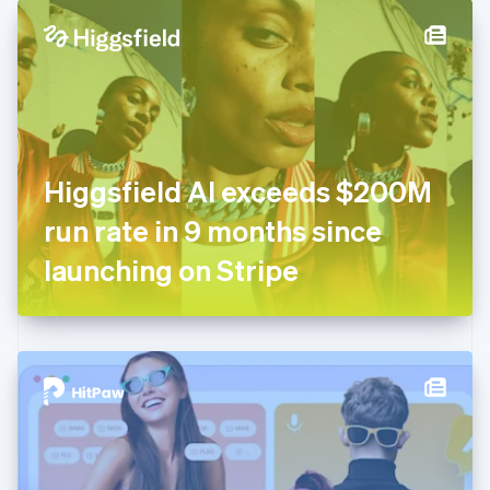
丹麦
English
德国
Deutsch
English
法国
Français
English
芬兰
English
Svenska
Higgsfield AI exceeds $200M
荷兰
Nederlands
English
run rate in 9 months since
加拿大
English
Français
launching on Stripe
捷克
English
克罗地亚
English
Italiano
拉脱维亚
English
立陶宛
English
列支敦士登
Deutsch
English