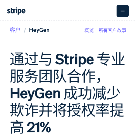
客户
HeyGen
概览
所有客户故事
按企业阶段
文档
学习
支付
营收
资金管
平台
理
易市
大型企业
Stripe 文档
博客
Payments
Billing
初创企业
API 参考文档
客户案例
通过与 Stripe 专业
在线支付
经常性收入
Global
Conn
库与 SDK
指南
Payment links
Metronome
Payouts
Stripe Apps
按用量计费
平台
服务团队合作，
无代码支付
Subscriptions
向第三
按应用场景
Checkout
方打款
支持
预构建支付界
订阅管理
指南
智能体商务
HeyGen 成功减少
面
Invoicing
加密货币
获取支持
一次性或定期
Elements
电子商务
接受线上付款
托管支持方案
灵活的 UI 组件
账单
嵌入式金融
实施预置结账流程
专业服务
欺诈并将授权率提
支付方式
Tax
财务自动化
构建平台或交易市场
支持 125 种以
销售税和增值
全球化企业
管理订阅
上
税自动化
应用内支付
提供按用量计费
高 21%
Authorization
Revenue
交易市场
发行稳定币支持的支付卡
Boost
Recognition
公司
资金管理
通过智能体配置和管理服
支付成功率优
会计自动化
平台
务