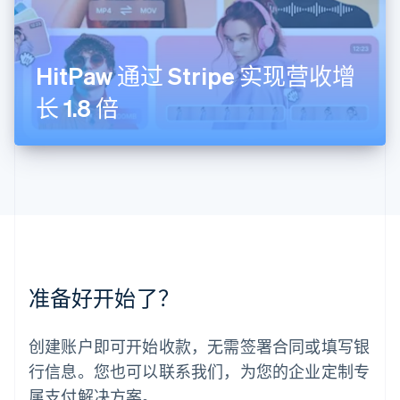
卢森堡
Français
Deutsch
English
罗马尼亚
English
HitPaw 通过 Stripe 实现营收增
马尔他
English
长 1.8 倍
马来西亚
English
简体中文
美国
English
Español
简体中文
墨西哥
Español
English
挪威
English
葡萄牙
Português
English
准备好开始了？
日本
日本語
English
瑞典
创建账户即可开始收款，无需签署合同或填写银
Svenska
English
瑞士
行信息。您也可以联系我们，为您的企业定制专
Deutsch
Français
Italiano
English
属支付解决方案。