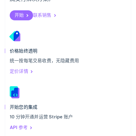
塞浦路斯
English
斯洛伐克
开始
联系销售
English
斯洛文尼亚
English
Italiano
泰国
ไทย
English
希腊
价格始终透明
English
统一按每笔交易收费，无隐藏费用
西班牙
Español
English
定价详情
新加坡
English
简体中文
新西兰
English
匈牙利
English
开始您的集成
意大利
10 分钟开通并运营 Stripe 账户
Italiano
English
印度
API 参考
English