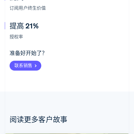
订阅用户终生价值
提高 21%
阿联酋
English
授权率
爱尔兰
English
爱沙尼亚
准备好开始了？
English
奥地利
联系销售
Deutsch
English
澳大利亚
English
巴西
Português
English
保加利亚
English
比利时
Nederlands
Français
Deutsch
English
阅读更多客户故事
波兰
English