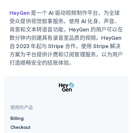
化
Stripe Sigma
产品路线图
SaaS
自定义报告
Link
Sessions 年度大会
HeyGen
加速结账
是一个 AI 驱动视频制作平台，为全球
Data Pipeline
招聘
数据同步
资讯中心
受众提供视觉叙事服务。使用 AI 化身、声音、
资源
Stripe Press
背景和文本转语音功能，HeyGen 的用户可以在
按行业
应用集成
数分钟内创建具有录音室品质的视频。HeyGen
AI 企业
代码示例
更多
自 2023 年起与 Stripe 合作，使用 Stripe 解决
创作者经济
开发者博客
联系
Product roadmap
游戏
API 状态
方案为平台提供计费和订阅管理服务，以为用户
了解未来规划
酒店、旅游与休闲
联系销售
打造顺畅安全的结账体验。
保险
Radar
成为合作伙伴
媒体与娱乐
欺诈防范
非营利组织
Atlas
专业服务
初创企业注册
公共部门
零售
Climate
碳移除
使用的产品
生态系统
Billing
合作伙伴
Checkout
Stripe App Marketplace
Stripe Sessions 2026