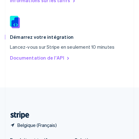
Informations sur les tarifs
République tchèque
English
Roumanie
English
Royaume-Uni
English
Démarrez votre intégration
Singapour
Lancez-vous sur Stripe en seulement 10 minutes
English
简体中文
Slovaquie
Documentation de l'API
English
Slovénie
English
Italiano
Suède
Svenska
English
Suisse
Deutsch
Français
Italiano
English
Thaïlande
ไทย
English
Belgique (Français)