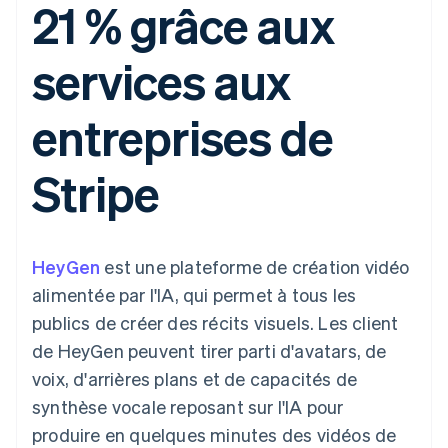
21 % grâce aux
UI flexibles
Recognition
l’application
Gérer des
Moyens de
Comptabilité
Entreprise
Marketplaces
abonnements
paiement
automatisée
Gestion financière
Proposer une
services aux
Accès à plus
Stripe Sigma
Feuille de route
Plateformes
facturation à l'usage
de 125
Rapports
produits
SaaS
Émettre des cartes
Terminal
personnalisés
Sessions : conférence
bancaires adossées à
entreprises de
Paiements en
Data Pipeline
annuelle
des stablecoins
personne
Synchronisation
Carrières
Fournir et gérer des
Authorization
des données
Communiqués de
services avec des
Par secteur
Stripe
Boost
presse
agents
Acceptation
Stripe Press
optimisée
Entreprises d'IA
Link
Économie des
Paiements
créateurs
Ressources
Jeux
HeyGen
accélérés
est une plateforme de création vidéo
Contact
Hôtellerie, voyages et
Financial
alimentée par l'IA, qui permet à tous les
loisirs
Intégrations
Connections
Contacter notre équipe
Assurance
d'applications
Comptes
publics de créer des récits visuels. Les client
Médias et
Exemples de code
financiers
Devenir partenaire
de HeyGen peuvent tirer parti d'avatars, de
divertissements
Blog des développeurs
associés
Organisations à but
voix, d'arrières plans et de capacités de
non lucratif
État de l'API
synthèse vocale reposant sur l'IA pour
Services aux
Plus
entreprises
produire en quelques minutes des vidéos de
Product roadmap
Secteur public