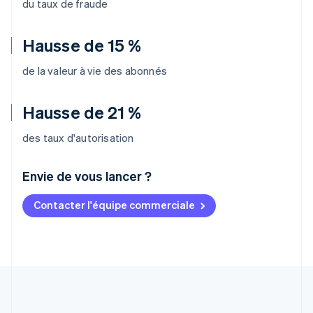
du taux de fraude
Hausse de 15 %
de la valeur à vie des abonnés
Hausse de 21 %
des taux d'autorisation
Envie de vous lancer ?
Contacter l'équipe commerciale
Allemagne
Deutsch
English
Australie
English
Autriche
Deutsch
English
Belgique
Nederlands
Français
Deutsch
English