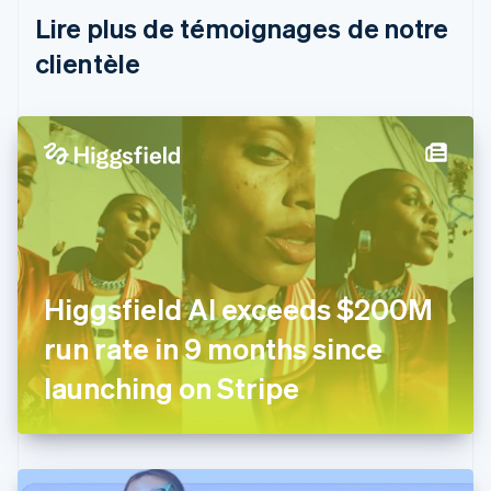
Brésil
Lire plus de témoignages de notre
Português
English
clientèle
Bulgarie
English
Canada
English
Français
Chine continentale
简体中文
English
Chypre
English
Croatie
English
Italiano
Danemark
Higgsfield AI exceeds $200M
English
Émirats arabes unis
run rate in 9 months since
English
Espagne
launching on Stripe
Español
English
Estonie
English
États-Unis
English
Español
简体中文