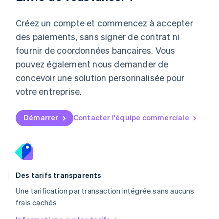
Lituanie
English
Créez un compte et commencez à accepter
Luxembourg
des paiements, sans signer de contrat ni
Français
Deutsch
English
Malaisie
fournir de coordonnées bancaires. Vous
English
简体中文
pouvez également nous demander de
Malte
concevoir une solution personnalisée pour
English
Mexique
votre entreprise.
Español
English
Norvège
English
Démarrer
Contacter l'équipe commerciale
Nouvelle-Zélande
English
Pays-Bas
Nederlands
English
Pologne
English
Des tarifs transparents
Portugal
Une tarification par transaction intégrée sans aucuns
Português
English
frais cachés
R.A.S. de Hong Kong, Chine
English
简体中文