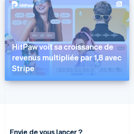
Finlande
English
Svenska
France
Français
English
Gibraltar
English
Grèce
HitPaw voit sa croissance de
English
Hongrie
revenus multipliée par 1,8 avec
English
Inde
Stripe
English
Irlande
English
Italie
Italiano
English
Japon
日本語
English
Lettonie
English
Liechtenstein
Envie de vous lancer ?
Deutsch
English