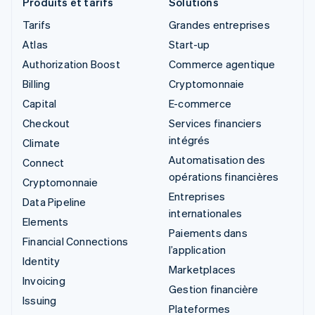
Produits et tarifs
Solutions
Tarifs
Grandes entreprises
Atlas
Start-up
Authorization Boost
Commerce agentique
Billing
Cryptomonnaie
Capital
E-commerce
Checkout
Services financiers
intégrés
Climate
Automatisation des
Connect
opérations financières
Cryptomonnaie
Entreprises
Data Pipeline
internationales
Elements
Paiements dans
Financial Connections
l’application
Identity
Marketplaces
Invoicing
Gestion financière
Issuing
Plateformes