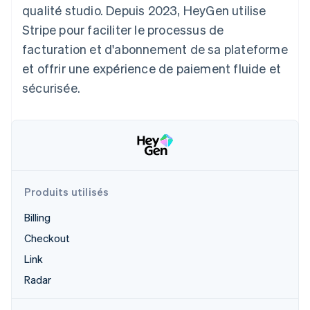
qualité studio. Depuis 2023, HeyGen utilise
Découvrez les prochaines évolutions
Commerce en ligne
Stripe pour faciliter le processus de
Radar
Prévention de la fraude
facturation et d'abonnement de sa plateforme
Écosystème
Atlas
et offrir une expérience de paiement fluide et
Constitution de start-up
sécurisée.
Partenaires
Climate
Stripe App Marketplace
Élimination du carbone
Identity
Vérification de l'identité
Produits utilisés
Billing
Stripe Sessions 2026
Checkout
Découvrez comment Stripe construit l’infrastructure écono
Regarder la vidéo
Link
Radar